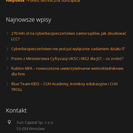
Helpdesk
- Pomoc techniczna Suncapital
Najnowsze wpisy
270 mln zł na cyberbezpieczeństwo samorządów. Jak zbudować
LCC?
Cyberbezpieczeństwo nie jest już wyłącznie zadaniem działu IT
Pismo z Ministerstwa Cyfryzacji UKSC i NIS2 dla JST – co zrobić?
Rublon MFA – nowoczesne uwierzytelnianie wieloskładnikowe
dla firm
Blue Team KIDS – CUH Academy, komiksy edukacyjne i CUH
TROLL
Kontakt
Sun Capital Sp. z o.o.
53-034 Wrocław