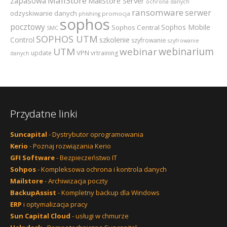
MailStore
zapasowa
MailStore Server
ochrona danych
ransomware
serwer
odzyskiwanie danych
promocja
phishing
sophos
pocztowy
Sophos Mobile
Sophos Central
SMC
SOPHOS UTM
szkolenie
Control
szyfrowanie
szyfrowanie
webinarium
UTM
webinar
VPN
update
vrtraining
danych
Przydatne linki
Suncapital
- Dystrybutor oprogramowania
Kerio
- Poznaj rozwiązania Kerio
GFI Software
- Bezpieczeństwo IT
Sohpos
- Kompleksowa ochrona i kontrola danych
Mailstore
- Archiwizacja poczty
BackupAssist
- Kompletny backup dla Windows
ERP
i optymalizacja pracy
Sun Capital Cloud
- usługi w chmurze