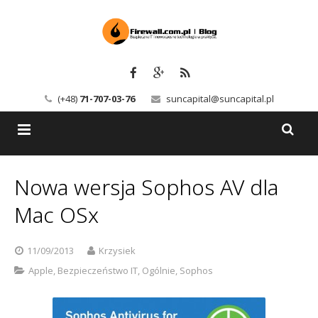
(+48)
71-707-03-76
suncapital@suncapital.pl
Blog
Nowa wersja Sophos AV dla
Usługi
Backup-Solutions
Mac OSx
Newsletter
Bezpieczeństwo IT
11/09/2013
Krzysiek
Szkolenia
Kerio
Apple
,
Bezpieczeństwo IT
,
Ogólnie
,
Sophos
Kontakt
Serwery pocztowe