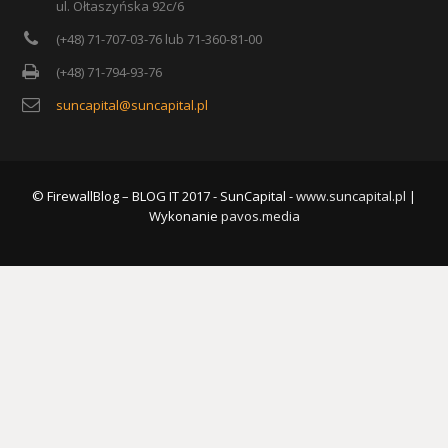
ul. Ołtaszyńska 92c/6
(+48) 71-707-03-76 lub 71-360-81-00
(+48) 71-794-93-76
suncapital@suncapital.pl
© FirewallBlog – BLOG IT 2017 - SunCapital -
www.suncapital.pl
|
Wykonanie
pavos.media