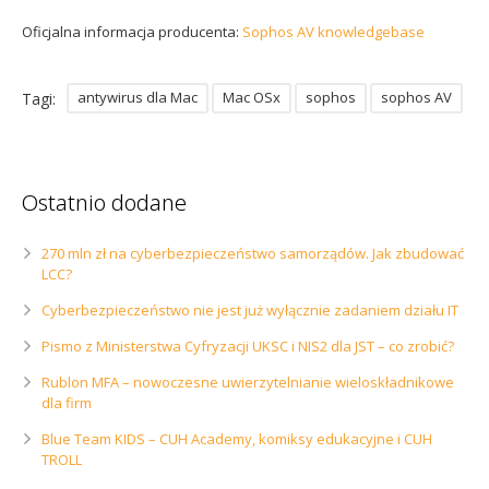
Oficjalna informacja producenta:
Sophos AV knowledgebase
antywirus dla Mac
Mac OSx
sophos
sophos AV
Tagi:
Ostatnio dodane
270 mln zł na cyberbezpieczeństwo samorządów. Jak zbudować
LCC?
Cyberbezpieczeństwo nie jest już wyłącznie zadaniem działu IT
Pismo z Ministerstwa Cyfryzacji UKSC i NIS2 dla JST – co zrobić?
Rublon MFA – nowoczesne uwierzytelnianie wieloskładnikowe
dla firm
Blue Team KIDS – CUH Academy, komiksy edukacyjne i CUH
TROLL