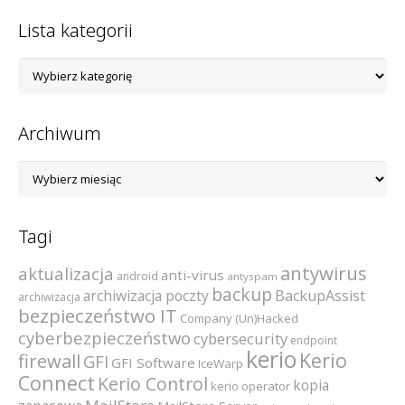
Lista kategorii
Lista
kategorii
Archiwum
Archiwum
Tagi
antywirus
aktualizacja
anti-virus
android
antyspam
backup
archiwizacja poczty
BackupAssist
archiwizacja
bezpieczeństwo IT
Company (Un)Hacked
cyberbezpieczeństwo
cybersecurity
endpoint
kerio
Kerio
firewall
GFI
GFI Software
IceWarp
Connect
Kerio Control
kopia
kerio operator