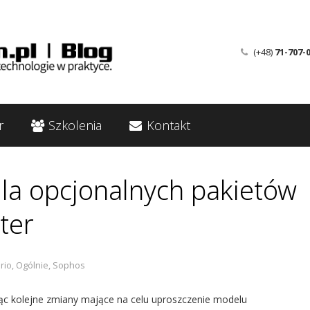
(+48)
71-707-
r
Szkolenia
Kontakt
la opcjonalnych pakietów
ter
rio
,
Ogólnie
,
Sophos
ąc kolejne zmiany mające na celu uproszczenie modelu