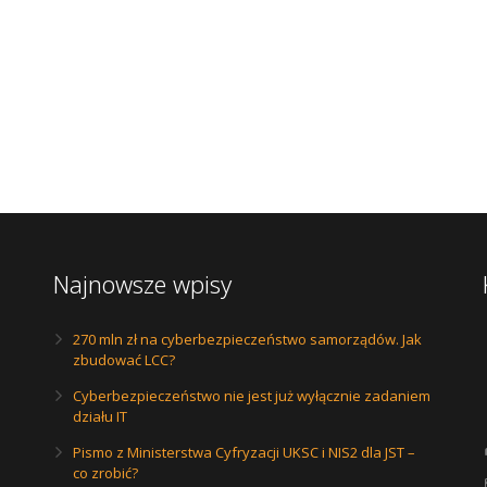
Najnowsze wpisy
270 mln zł na cyberbezpieczeństwo samorządów. Jak
zbudować LCC?
Cyberbezpieczeństwo nie jest już wyłącznie zadaniem
działu IT
Pismo z Ministerstwa Cyfryzacji UKSC i NIS2 dla JST –
co zrobić?