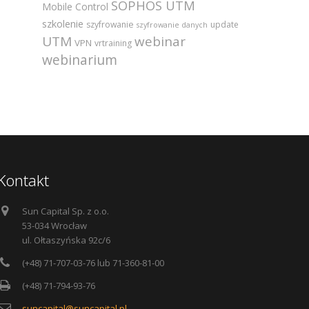
SOPHOS UTM
Mobile Control
szkolenie
szyfrowanie
update
szyfrowanie danych
UTM
webinar
VPN
vrtraining
webinarium
Kontakt
Sun Capital Sp. z o.o.
53-034 Wrocław
ul. Ołtaszyńska 92c/6
(+48) 71-707-03-76 lub 71-360-81-00
(+48) 71-794-93-76
suncapital@suncapital.pl