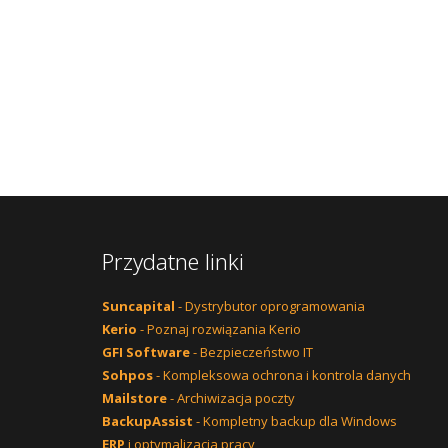
Przydatne linki
Suncapital
- Dystrybutor oprogramowania
Kerio
- Poznaj rozwiązania Kerio
GFI Software
- Bezpieczeństwo IT
Sohpos
- Kompleksowa ochrona i kontrola danych
Mailstore
- Archiwizacja poczty
BackupAssist
- Kompletny backup dla Windows
ERP
i optymalizacja pracy