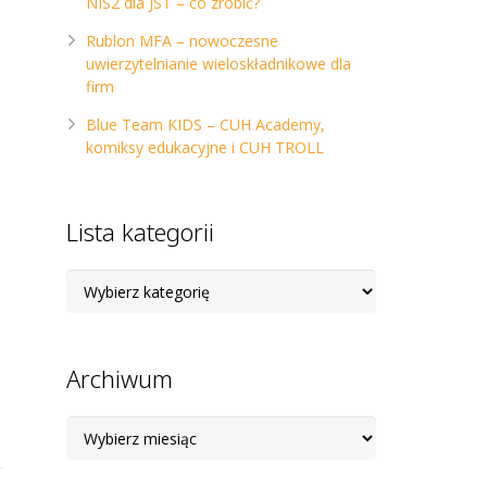
NIS2 dla JST – co zrobić?
Rublon MFA – nowoczesne
uwierzytelnianie wieloskładnikowe dla
firm
Blue Team KIDS – CUH Academy,
komiksy edukacyjne i CUH TROLL
Lista kategorii
Lista
kategorii
Archiwum
Archiwum