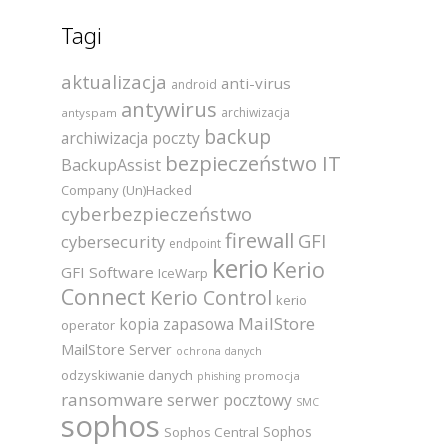
Tagi
aktualizacja
anti-virus
android
antywirus
archiwizacja
antyspam
backup
archiwizacja poczty
bezpieczeństwo IT
BackupAssist
Company (Un)Hacked
cyberbezpieczeństwo
firewall
GFI
cybersecurity
endpoint
kerio
Kerio
GFI Software
IceWarp
Connect
Kerio Control
kerio
MailStore
kopia zapasowa
operator
MailStore Server
ochrona danych
odzyskiwanie danych
promocja
phishing
ransomware
serwer pocztowy
SMC
sophos
Sophos
Sophos Central