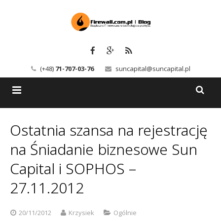
(+48)
71-707-03-76
suncapital@suncapital.pl
Blog
Ostatnia szansa na rejestrację
Usługi
Backup-Solutions
na Śniadanie biznesowe Sun
Newsletter
Bezpieczeństwo IT
Capital i SOPHOS –
27.11.2012
Szkolenia
Kerio
Kontakt
Serwery pocztowe
20/11/2012
Krzysiek
Ogólnie