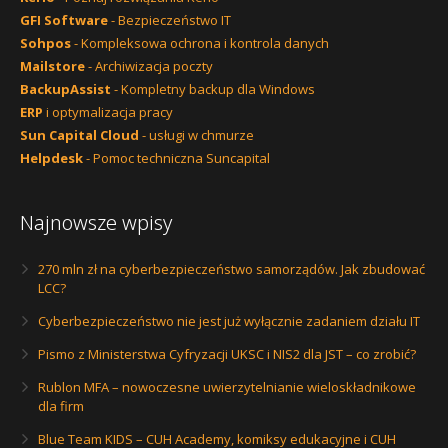
GFI Software
- Bezpieczeństwo IT
Sohpos
- Kompleksowa ochrona i kontrola danych
Mailstore
- Archiwizacja poczty
BackupAssist
- Kompletny backup dla Windows
ERP
i optymalizacja pracy
Sun Capital Cloud
- usługi w chmurze
Helpdesk
- Pomoc techniczna Suncapital
Najnowsze wpisy
270 mln zł na cyberbezpieczeństwo samorządów. Jak zbudować
LCC?
Cyberbezpieczeństwo nie jest już wyłącznie zadaniem działu IT
Pismo z Ministerstwa Cyfryzacji UKSC i NIS2 dla JST – co zrobić?
Rublon MFA – nowoczesne uwierzytelnianie wieloskładnikowe
dla firm
Blue Team KIDS – CUH Academy, komiksy edukacyjne i CUH