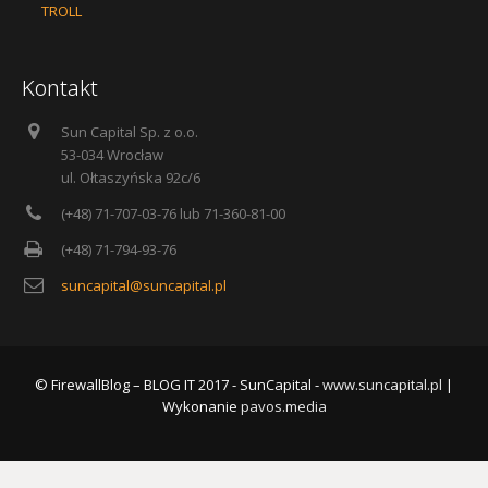
TROLL
Kontakt
Sun Capital Sp. z o.o.
53-034 Wrocław
ul. Ołtaszyńska 92c/6
(+48) 71-707-03-76 lub 71-360-81-00
(+48) 71-794-93-76
suncapital@suncapital.pl
© FirewallBlog – BLOG IT 2017 - SunCapital -
www.suncapital.pl
|
Wykonanie
pavos.media