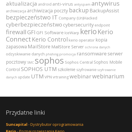
antywirus
aktualizacja
anti-virus
android
antyspam
backup
archiwizacja poczty
BackupAssist
archiwizacja
bezpieczeństwo IT
Company (Un)Hacked
cyberbezpieczeństwo
cybersecurity
endpoint
kerio
Kerio
firewall
GFI
GFI Software
IceWarp
Connect
Kerio Control
kopia
kerio operator
MailStore
zapasowa
MailStore Server
ochrona danych
ransomware
serwer
odzyskiwanie danych
promocja
phishing
sophos
pocztowy
Sophos Mobile
Sophos Central
SMC
SOPHOS UTM
szkolenie
Control
szyfrowanie
szyfrowanie
webinarium
UTM
webinar
VPN
update
vrtraining
danych
Przydatne linki
Suncapital
- Dystrybutor oprogramowania
Kerio
- Poznaj rozwiązania Kerio