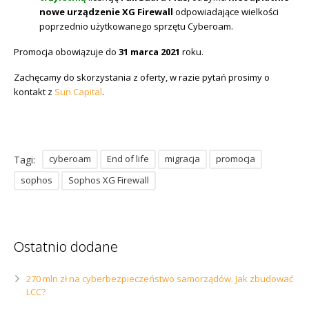
nowe urządzenie XG Firewall
odpowiadające wielkości
poprzednio użytkowanego sprzętu Cyberoam.
Promocja obowiązuje do
31 marca 2021
roku.
Zachęcamy do skorzystania z oferty, w razie pytań prosimy o
kontakt z
Sun Capital
.
cyberoam
End of life
migracja
promocja
Tagi:
sophos
Sophos XG Firewall
Ostatnio dodane
270 mln zł na cyberbezpieczeństwo samorządów. Jak zbudować
LCC?