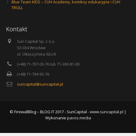
Blue Team KIDS – CUH Academy, komiksy edukacyjne i CUH
TROLL
Kontakt
Sun Capital Sp. z o.o.
53-034 Wrocław
ul. Ołtaszyńska 92c/6
(+48) 71-707-03-76 lub 71-360-81-00
(+48) 71-794-93-76
suncapital@suncapital.pl
© FirewallBlog – BLOG IT 2017 - SunCapital -
www.suncapital.pl
|
Wykonanie
pavos.media