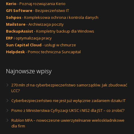
Kerio
- Poznaj rozwiązania Kerio
GFI Software
- Bezpieczeństwo IT
Sohpos
- Kompleksowa ochrona i kontrola danych
Mailstore
- Archiwizacja poczty
BackupAssist
- Kompletny backup dla Windows
ERP
i optymalizacja pracy
Sun Capital Cloud
- usługi w chmurze
Helpdesk
- Pomoc techniczna Suncapital
Najnowsze wpisy
270 mln zł na cyberbezpieczeństwo samorządów. Jak zbudować
LCC?
Cyberbezpieczeństwo nie jest już wyłącznie zadaniem działu IT
Pismo z Ministerstwa Cyfryzacji UKSC i NIS2 dla JST – co zrobić?
Rublon MFA – nowoczesne uwierzytelnianie wieloskładnikowe
dla firm