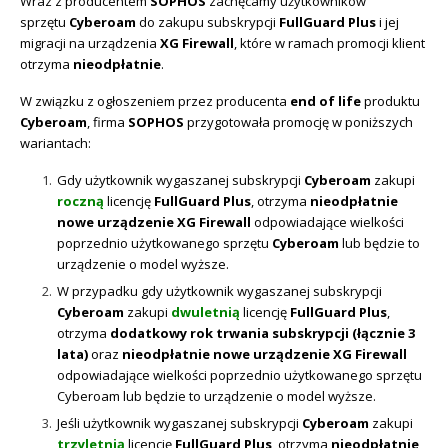
Wraz z producentem
SOPHOS
zachęcamy użytkowników
Sophos
Polityka prywatności
sprzętu
Cyberoam
do zakupu subskrypcji
FullGuard Plus
i jej
migracji na urządzenia
XG Firewall
, które w ramach promocji klient
otrzyma
nieodpłatnie
.
W związku z ogłoszeniem przez producenta
end of life
produktu
Cyberoam
, firma
SOPHOS
przygotowała promocję w poniższych
wariantach:
Gdy użytkownik wygaszanej subskrypcji
Cyberoam
zakupi
roczną
licencję
FullGuard Plus
, otrzyma
nieodpłatnie
nowe urządzenie XG Firewall
odpowiadające wielkości
poprzednio użytkowanego sprzętu
Cyberoam
lub będzie to
urządzenie o model wyższe.
W przypadku gdy użytkownik wygaszanej subskrypcji
Cyberoam
zakupi
dwuletnią
licencję
FullGuard Plus
,
otrzyma
dodatkowy rok trwania subskrypcji (łącznie 3
lata)
oraz
nieodpłatnie nowe urządzenie XG Firewall
odpowiadające wielkości poprzednio użytkowanego sprzętu
Cyberoam lub będzie to urządzenie o model wyższe.
Jeśli użytkownik wygaszanej subskrypcji
Cyberoam
zakupi
trzyletnią
licencję
FullGuard Plus
, otrzyma
nieodpłatnie