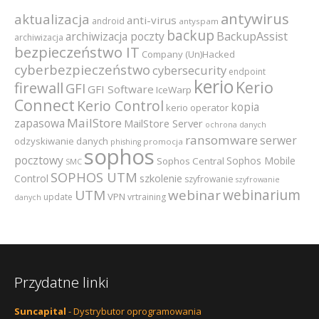
antywirus
aktualizacja
anti-virus
android
antyspam
backup
archiwizacja poczty
BackupAssist
archiwizacja
bezpieczeństwo IT
Company (Un)Hacked
cyberbezpieczeństwo
cybersecurity
endpoint
kerio
Kerio
firewall
GFI
GFI Software
IceWarp
Connect
Kerio Control
kopia
kerio operator
MailStore
zapasowa
MailStore Server
ochrona danych
ransomware
serwer
odzyskiwanie danych
promocja
phishing
sophos
pocztowy
Sophos Mobile
Sophos Central
SMC
SOPHOS UTM
szkolenie
Control
szyfrowanie
szyfrowanie
webinarium
UTM
webinar
VPN
update
vrtraining
danych
Przydatne linki
Suncapital
- Dystrybutor oprogramowania