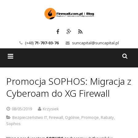
(+48)
71-707-03-76
suncapital@suncapital.pl
Blog
Promocja SOPHOS: Migracja z
Usługi
Backup-Solutions
Cyberoam do XG Firewall
Newsletter
Bezpieczeństwo IT
08/05/2019
Krzysiek
Szkolenia
Kerio
Bezpieczeństwo IT
,
Firewall
,
Ogólnie
,
Promocje
,
Rabaty
,
Sophos
Kontakt
Serwery pocztowe