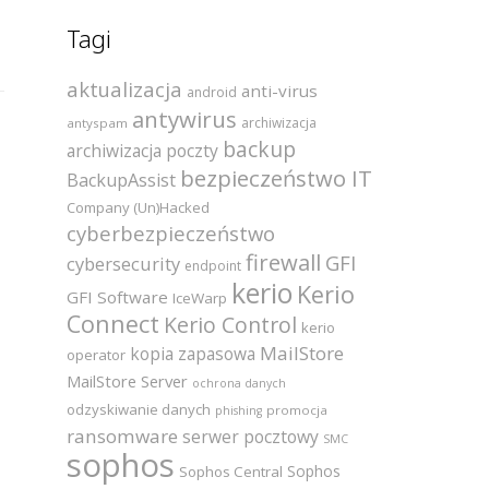
Tagi
aktualizacja
anti-virus
android
antywirus
archiwizacja
antyspam
backup
archiwizacja poczty
bezpieczeństwo IT
BackupAssist
Company (Un)Hacked
cyberbezpieczeństwo
firewall
GFI
cybersecurity
endpoint
kerio
Kerio
GFI Software
IceWarp
Connect
Kerio Control
kerio
MailStore
kopia zapasowa
operator
MailStore Server
ochrona danych
odzyskiwanie danych
promocja
phishing
ransomware
serwer pocztowy
SMC
sophos
Sophos
Sophos Central