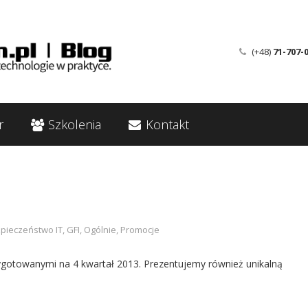
(+48)
71-707-
r
Szkolenia
Kontakt
pieczeństwo IT
,
GFI
,
Ogólnie
,
Promocje
gotowanymi na 4 kwartał 2013. Prezentujemy również unikalną
.