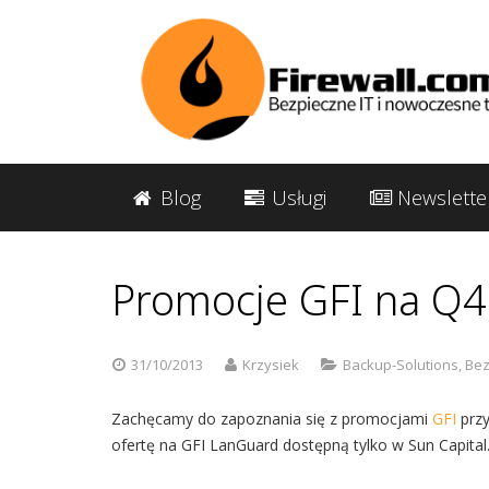
Blog
Usługi
Newslette
Promocje GFI na Q4
31/10/2013
Krzysiek
Backup-Solutions
,
Bez
Zachęcamy do zapoznania się z promocjami
GFI
przy
ofertę na GFI LanGuard dostępną tylko w Sun Capital