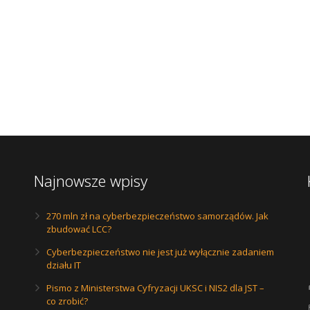
Najnowsze wpisy
270 mln zł na cyberbezpieczeństwo samorządów. Jak
zbudować LCC?
Cyberbezpieczeństwo nie jest już wyłącznie zadaniem
działu IT
Pismo z Ministerstwa Cyfryzacji UKSC i NIS2 dla JST –
co zrobić?