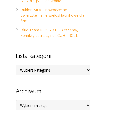
NIS2 dla JST – co zrobić?
Rublon MFA – nowoczesne
uwierzytelnianie wieloskładnikowe dla
firm
Blue Team KIDS – CUH Academy,
komiksy edukacyjne i CUH TROLL
Lista kategorii
Lista
kategorii
Archiwum
Archiwum