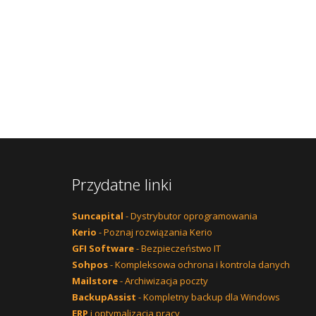
Przydatne linki
Suncapital
- Dystrybutor oprogramowania
Kerio
- Poznaj rozwiązania Kerio
GFI Software
- Bezpieczeństwo IT
Sohpos
- Kompleksowa ochrona i kontrola danych
Mailstore
- Archiwizacja poczty
BackupAssist
- Kompletny backup dla Windows
ERP
i optymalizacja pracy