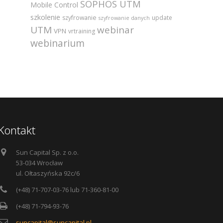
SOPHOS UTM
Mobile Control
szkolenie
szyfrowanie
update
szyfrowanie danych
UTM
webinar
VPN
vrtraining
webinarium
Kontakt
Sun Capital Sp. z o.o.
53-034 Wrocław
ul. Ołtaszyńska 92c/6
(+48) 71-707-03-76 lub 71-360-81-00
(+48) 71-794-93-76
suncapital@suncapital.pl