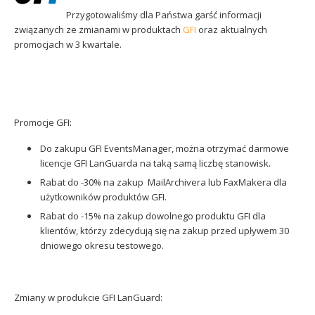
Sophos
Polityka prywatności
Przygotowaliśmy dla Państwa garść informacji
związanych ze zmianami w produktach
GFI
oraz aktualnych
promocjach w 3 kwartale.
Promocje GFI:
Do zakupu GFI EventsManager, można otrzymać darmowe
licencje GFI LanGuarda na taką samą liczbę stanowisk.
Rabat do -30% na zakup MailArchivera lub FaxMakera dla
użytkowników produktów GFI.
Rabat do -15% na zakup dowolnego produktu GFI dla
klientów, którzy zdecydują się na zakup przed upływem 30
dniowego okresu testowego.
Zmiany w produkcie GFI LanGuard: