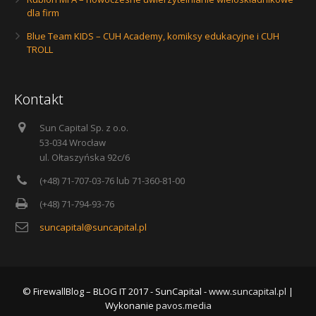
dla firm
Blue Team KIDS – CUH Academy, komiksy edukacyjne i CUH
TROLL
Kontakt
Sun Capital Sp. z o.o.
53-034 Wrocław
ul. Ołtaszyńska 92c/6
(+48) 71-707-03-76 lub 71-360-81-00
(+48) 71-794-93-76
suncapital@suncapital.pl
© FirewallBlog – BLOG IT 2017 - SunCapital -
www.suncapital.pl
|
Wykonanie
pavos.media