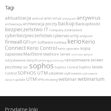
Tagi
antywirus
aktualizacja
anti-virus
android
antyspam
backup
archiwizacja poczty
BackupAssist
archiwizacja
bezpieczeństwo IT
Company (Un)Hacked
cyberbezpieczeństwo
cybersecurity
endpoint
kerio
Kerio
firewall
GFI
GFI Software
IceWarp
Connect
Kerio Control
kopia
kerio operator
MailStore
zapasowa
MailStore Server
ochrona danych
ransomware
serwer
odzyskiwanie danych
promocja
phishing
sophos
pocztowy
Sophos Mobile
Sophos Central
SMC
SOPHOS UTM
szkolenie
Control
szyfrowanie
szyfrowanie
webinarium
UTM
webinar
VPN
update
vrtraining
danych
Przydatne linki