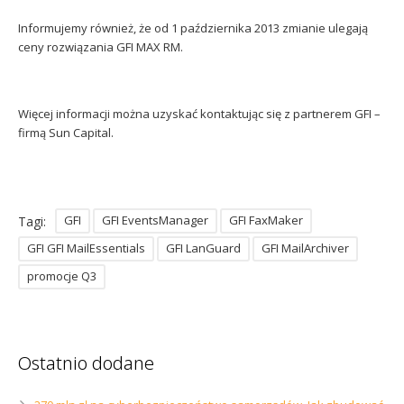
Informujemy również, że od 1 października 2013 zmianie ulegają
ceny rozwiązania GFI MAX RM.
Więcej informacji można uzyskać kontaktując się z partnerem GFI –
firmą Sun Capital.
GFI
GFI EventsManager
GFI FaxMaker
Tagi:
GFI GFI MailEssentials
GFI LanGuard
GFI MailArchiver
promocje Q3
Ostatnio dodane