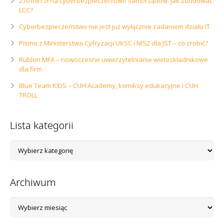
270 mln zł na cyberbezpieczeństwo samorządów. Jak zbudować
LCC?
Cyberbezpieczeństwo nie jest już wyłącznie zadaniem działu IT
Pismo z Ministerstwa Cyfryzacji UKSC i NIS2 dla JST – co zrobić?
Rublon MFA – nowoczesne uwierzytelnianie wieloskładnikowe
dla firm
Blue Team KIDS – CUH Academy, komiksy edukacyjne i CUH
TROLL
Lista kategorii
Lista
kategorii
Archiwum
Archiwum