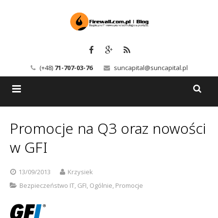
(+48)
71-707-03-76
suncapital@suncapital.pl
Blog
Promocje na Q3 oraz nowości
Usługi
Backup-Solutions
w GFI
Newsletter
Bezpieczeństwo IT
13/09/2013
Krzysiek
Szkolenia
Kerio
Bezpieczeństwo IT
,
GFI
,
Ogólnie
,
Promocje
Kontakt
Serwery pocztowe