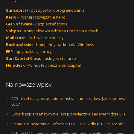
Suncapital
- Dystrybutor oprogramowania
Kerio
- Poznaj rozwiązania Kerio
GFI Software
- Bezpieczeństwo IT
Sohpos
- Kompleksowa ochrona i kontrola danych
Mailstore
- Archiwizacja poczty
BackupAssist
- Kompletny backup dla Windows
ERP
i optymalizacja pracy
Sun Capital Cloud
- usługi w chmurze
Helpdesk
- Pomoc techniczna Suncapital
Najnowsze wpisy
270 mln zł na cyberbezpieczeństwo samorządów. Jak zbudować
LCC?
Cyberbezpieczeństwo nie jest już wyłącznie zadaniem działu IT
Pismo z Ministerstwa Cyfryzacji UKSC i NIS2 dla JST – co zrobić?
Rublon MFA – nowoczesne uwierzytelnianie wieloskładnikowe