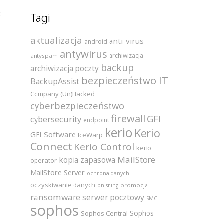
ć
Tagi
aktualizacja
anti-virus
android
antywirus
archiwizacja
antyspam
backup
archiwizacja poczty
bezpieczeństwo IT
BackupAssist
Company (Un)Hacked
cyberbezpieczeństwo
firewall
GFI
cybersecurity
endpoint
kerio
Kerio
GFI Software
IceWarp
Connect
Kerio Control
kerio
MailStore
kopia zapasowa
operator
MailStore Server
ochrona danych
odzyskiwanie danych
promocja
phishing
ransomware
serwer pocztowy
SMC
sophos
Sophos
Sophos Central