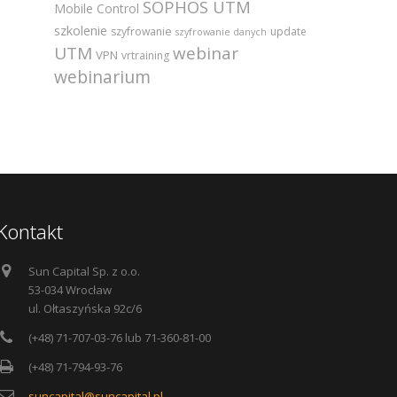
SOPHOS UTM
Mobile Control
szkolenie
szyfrowanie
update
szyfrowanie danych
UTM
webinar
VPN
vrtraining
webinarium
Kontakt
Sun Capital Sp. z o.o.
53-034 Wrocław
ul. Ołtaszyńska 92c/6
(+48) 71-707-03-76 lub 71-360-81-00
(+48) 71-794-93-76
suncapital@suncapital.pl