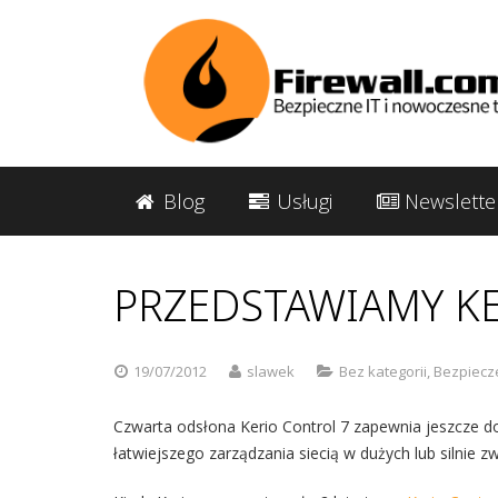
Blog
Usługi
Newslette
PRZEDSTAWIAMY KE
19/07/2012
slawek
Bez kategorii
,
Bezpiecz
Czwarta odsłona Kerio Control 7 zapewnia jeszcze d
łatwiejszego zarządzania siecią w dużych lub silnie 