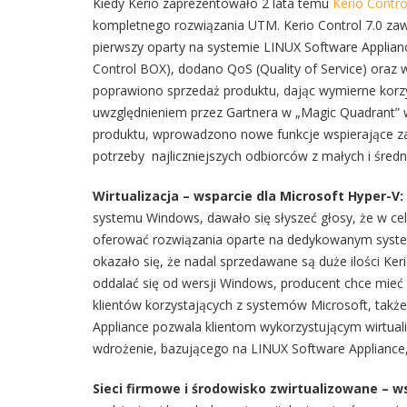
Kiedy Kerio zaprezentowało 2 lata temu
Kerio Contro
kompletnego rozwiązania UTM. Kerio Control 7.0 zawi
pierwszy oparty na systemie LINUX Software Applia
Control BOX), dodano QoS (Quality of Service) oraz 
poprawiono sprzedaż produktu, dając wymierne korzy
uwzględnieniem przez Gartnera w „Magic Quadrant” 
produktu, wprowadzono nowe funkcje wspierające za
potrzeby najliczniejszych odbiorców z małych i średni
Wirtualizacja – wsparcie dla Microsoft Hyper-V:
systemu Windows, dawało się słyszeć głosy, że w c
oferować rozwiązania oparte na dedykowanym system
okazało się, że nadal sprzedawane są duże ilości Ker
oddalać się od wersji Windows, producent chce mie
klientów korzystających z systemów Microsoft, tak
Appliance pozwala klientom wykorzystującym wirtual
wdrożenie, bazującego na LINUX Software Appliance, n
Sieci firmowe i środowisko zwirtualizowane – w