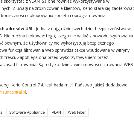
na skorzystać z VLAN. Są one również wykorzystywane w
nych. Z uwagi na zróżnicowanie klientów, Kerio stara się zaoferowa
 konieczności dokupowania sprzętu i oprogramowania.
ych adresów URL:
Jedna z najgroźniejszych dziur bezpieczeństwa w
S. Nie można blokować tego, czego nie widać z powodu szyfrowania.
być pewnym, że użytkownicy nie wykorzystują bezpiecznego
Nowa funkcja filtrowania Web sprawdza także wbudowane w witryny
ch treści. Zapobiega ona przed wykorzystywaniem przez
 zasad filtrowania. Są to tylko dwie z wielu nowości filtrowania WEB
ersji Kerio Control 7.4. Jeśli będą mieli Państwo jakieś dodatkowe
suncapital.pl
.
s
Software Appliance
VLAN
Web Filter