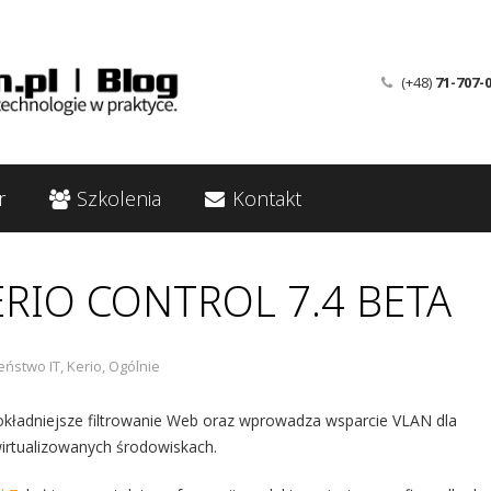
(+48)
71-707-
r
Szkolenia
Kontakt
RIO CONTROL 7.4 BETA
eństwo IT
,
Kerio
,
Ogólnie
okładniejsze filtrowanie Web oraz wprowadza wsparcie VLAN dla
zwirtualizowanych środowiskach.