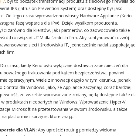
l 7
, był to początek transformacji produktu z sieciowego firewalla do
erał IPS (Intrusion Prevention System) oraz dostępny był jako
nce. Od tego czasu wprowadzono własny Hardware Appliance (Kerio
wstępną fazę wsparcia dla IPv6. Dzięki wysiłkom producenta,
ści zarówno dla klientów, jak i partnerów, co zaowocowało także
wśród rozwiązań UTM dla średnich firm. Aby kontynuować rozwój
awansowane sieci i środowiska IT, jednocześnie nadal zaspokajając
ch firm.
Do czasu, kiedy Kerio było wyłącznie dostawcą zabezpieczeń dla
elu poważnego traktowania pod kątem bezpieczeństwa, powinni
ie operacyjnym. Wiele z innowacji dążyło w tym kierunku, jednak
io Control dla Windows. Jako, że Appliance zaczynają coraz bardziej
ć pewność, że wszelkie wprowadzane zmiany, będą dostępne także dl
że w produktach nieopartych na Windows. Wprowadzenie Hyper-V
izacje Microsoft na przetestowania w swoim środowisku, a także
a platformie i sprzęcie, które znają.
sparcie dla VLAN:
Aby uprościć routing pomiędzy wieloma