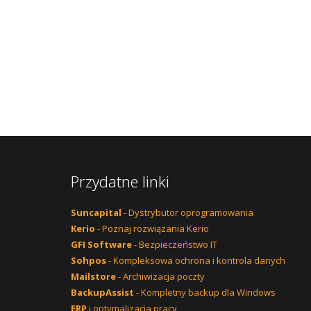
Przydatne linki
Suncapital
- Dystrybutor oprogramowania
Kerio
- Poznaj rozwiązania Kerio
GFI Software
- Bezpieczeństwo IT
Sohpos
- Kompleksowa ochrona i kontrola danych
Mailstore
- Archiwizacja poczty
BackupAssist
- Kompletny backup dla Windows
ERP
i optymalizacja pracy