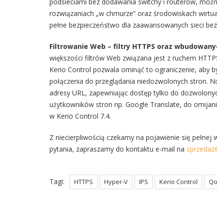
podsieciami bez dodawania switchy i routerów, moż
rozwiązaniach „w chmurze” oraz środowiskach wirtual
pełne bezpieczeństwo dla zaawansowanych sieci bez
Filtrowanie Web – filtry HTTPS oraz wbudowan
większości filtrów Web związana jest z ruchem HTTP
Kerio Control pozwala ominąć to ograniczenie, aby 
połączenia do przeglądania niedozwolonych stron. 
adresy URL, zapewniając dostęp tylko do dozwolony
użytkowników stron np. Google Translate, do omijania
w Kerio Control 7.4.
Z niecierpliwością czekamy na pojawienie się pełnej w
pytania, zapraszamy do kontaktu e-mail na
sprzedaz@
Tagi:
HTTPS
Hyper-V
IPS
Kerio Control
Qo