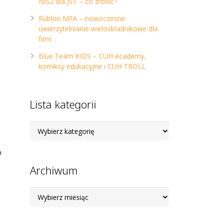
NIS2 dla JST – co zrobić?
Rublon MFA – nowoczesne
uwierzytelnianie wieloskładnikowe dla
firm
Blue Team KIDS – CUH Academy,
komiksy edukacyjne i CUH TROLL
Lista kategorii
Lista
kategorii
a
Archiwum
Archiwum