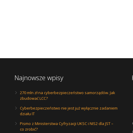
Najnowsze wpisy
270 mln zł na cyberbezpieczeństwo samorządów. Jak
zbudować LCC?
Cyberbezpieczeństwo nie jest już wyłącznie zadaniem
działu IT
Pismo z Ministerstwa Cyfryzacji UKSC i NIS2 dla JST –
co zrobić?