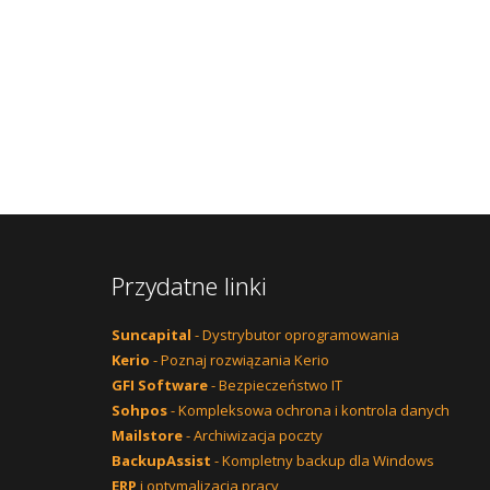
Przydatne linki
Suncapital
- Dystrybutor oprogramowania
Kerio
- Poznaj rozwiązania Kerio
GFI Software
- Bezpieczeństwo IT
Sohpos
- Kompleksowa ochrona i kontrola danych
Mailstore
- Archiwizacja poczty
BackupAssist
- Kompletny backup dla Windows
ERP
i optymalizacja pracy