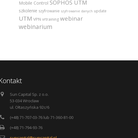
SOPHOS UTM
Mobile Control
szkolenie
szyfrowanie
update
szyfrowanie danych
UTM
webinar
VPN
vrtraining
webinarium
Kontakt
Sun Capital Sp. z o.o.
53-034 Wrocław
ul. Ołtaszyńska 92c/6
(+48) 71-707-03-76 lub 71-360-81-00
(+48) 71-794-93-76
suncapital@suncapital.pl