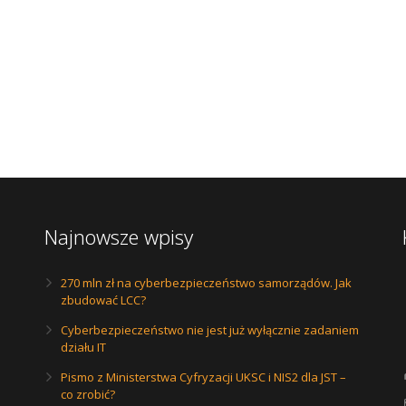
Najnowsze wpisy
270 mln zł na cyberbezpieczeństwo samorządów. Jak
zbudować LCC?
Cyberbezpieczeństwo nie jest już wyłącznie zadaniem
działu IT
Pismo z Ministerstwa Cyfryzacji UKSC i NIS2 dla JST –
co zrobić?