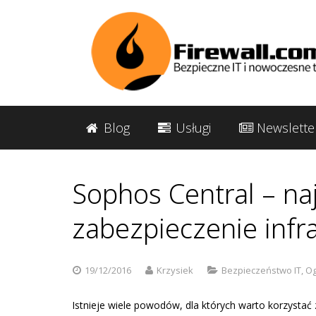
Blog
Usługi
Newslette
Sophos Central – na
zabezpieczenie infr
19/12/2016
Krzysiek
Bezpieczeństwo IT
,
Og
Istnieje wiele powodów, dla których warto korzystać