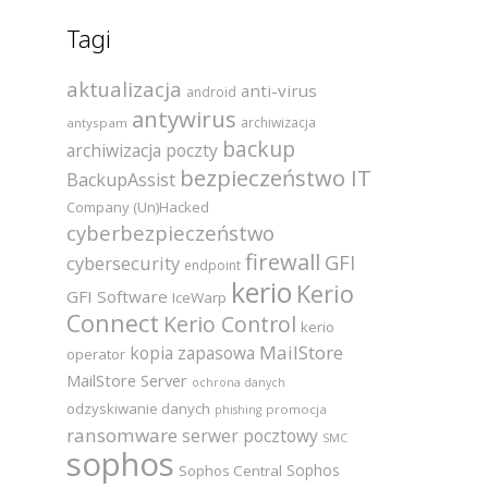
Tagi
aktualizacja
anti-virus
android
antywirus
archiwizacja
antyspam
backup
archiwizacja poczty
bezpieczeństwo IT
BackupAssist
Company (Un)Hacked
cyberbezpieczeństwo
firewall
GFI
cybersecurity
endpoint
kerio
Kerio
GFI Software
IceWarp
Connect
Kerio Control
kerio
MailStore
kopia zapasowa
operator
MailStore Server
ochrona danych
odzyskiwanie danych
promocja
phishing
ransomware
serwer pocztowy
SMC
sophos
Sophos
Sophos Central