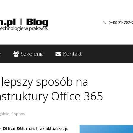
(+48)
71-707-
r
Szkolenia
Kontakt
jlepszy sposób na
astruktury Office 365
ólnie
,
Sophos
 z
Office 365
, m.in. brak aktualizacji,