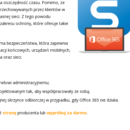
na oszczędność czasu. Pomimo, że
przechowywanych przez klientów w
asnej sieci. Z tego powodu
akresu ochrony, które oferuje takie
rma bezpieczeństwa, która zapewnia
tacji końcowych, urządzeń mobilnych,
a oraz sieci.
nelowi administracyjnemu;
ojektowanym tak, aby współpracowały ze sobą;
ej skrzynce odbiorczej w przypadku, gdy Office 365 nie działa.
dź
stronę
producenta lub
wypróbuj za darmo
.