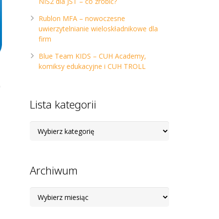
NIS2 dla JST – co zrobić?
Rublon MFA – nowoczesne
uwierzytelnianie wieloskładnikowe dla
firm
Blue Team KIDS – CUH Academy,
komiksy edukacyjne i CUH TROLL
Lista kategorii
Lista
kategorii
Archiwum
Archiwum