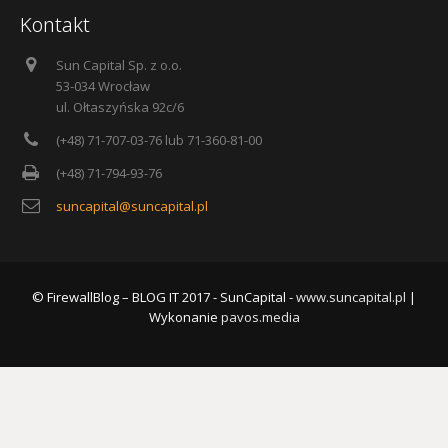
Kontakt
Sun Capital Sp. z o.o.
53-034 Wrocław
ul. Ołtaszyńska 92c/6
(+48) 71-707-03-76 lub 71-360-81-00
(+48) 71-794-93-76
suncapital@suncapital.pl
© FirewallBlog – BLOG IT 2017 - SunCapital -
www.suncapital.pl
|
Wykonanie
pavos.media