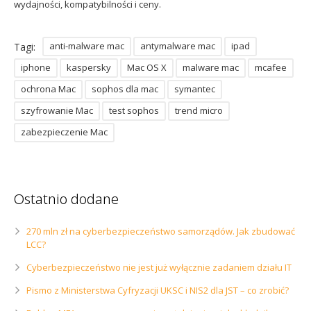
wydajności, kompatybilności i ceny.
anti-malware mac
antymalware mac
ipad
Tagi:
iphone
kaspersky
Mac OS X
malware mac
mcafee
ochrona Mac
sophos dla mac
symantec
szyfrowanie Mac
test sophos
trend micro
zabezpieczenie Mac
Ostatnio dodane
270 mln zł na cyberbezpieczeństwo samorządów. Jak zbudować
LCC?
Cyberbezpieczeństwo nie jest już wyłącznie zadaniem działu IT
Pismo z Ministerstwa Cyfryzacji UKSC i NIS2 dla JST – co zrobić?