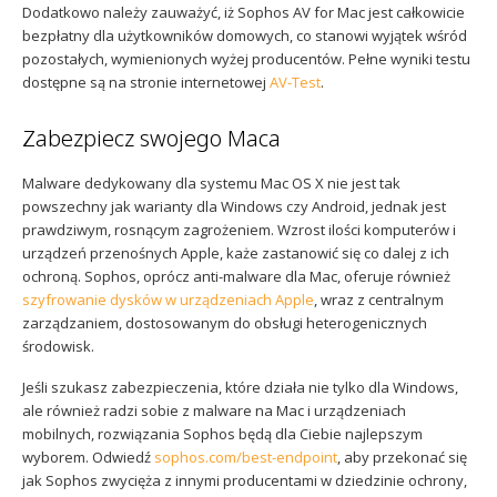
Dodatkowo należy zauważyć, iż Sophos AV for Mac jest całkowicie
bezpłatny dla użytkowników domowych, co stanowi wyjątek wśród
pozostałych, wymienionych wyżej producentów. Pełne wyniki testu
dostępne są na stronie internetowej
AV-Test
.
Zabezpiecz swojego Maca
Malware dedykowany dla systemu Mac OS X nie jest tak
powszechny jak warianty dla Windows czy Android, jednak jest
prawdziwym, rosnącym zagrożeniem. Wzrost ilości komputerów i
urządzeń przenośnych Apple, każe zastanowić się co dalej z ich
ochroną. Sophos, oprócz anti-malware dla Mac, oferuje również
szyfrowanie dysków w urządzeniach Apple
, wraz z centralnym
zarządzaniem, dostosowanym do obsługi heterogenicznych
środowisk.
Jeśli szukasz zabezpieczenia, które działa nie tylko dla Windows,
ale również radzi sobie z malware na Mac i urządzeniach
mobilnych, rozwiązania Sophos będą dla Ciebie najlepszym
wyborem. Odwiedź
sophos.com/best-endpoint
, aby przekonać się
jak Sophos zwycięża z innymi producentami w dziedzinie ochrony,