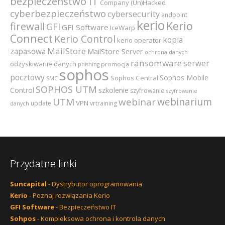
bezpieczeństwo IT
Company (Un)Hacked
cyberbezpieczeństwo
cybersecurity
endpoint
kerio
Kerio
firewall
GFI
GFI Software
IceWarp
Connect
Kerio Control
kopia
kerio operator
MailStore
zapasowa
MailStore Server
ochrona danych
ransomware
serwer
odzyskiwanie danych
promocja
phishing
sophos
pocztowy
Sophos Mobile
Sophos Central
SMC
SOPHOS UTM
szkolenie
Control
szyfrowanie
szyfrowanie
webinarium
UTM
webinar
VPN
update
vrtraining
danych
Przydatne linki
Suncapital
- Dystrybutor oprogramowania
Kerio
- Poznaj rozwiązania Kerio
GFI Software
- Bezpieczeństwo IT
Sohpos
- Kompleksowa ochrona i kontrola danych