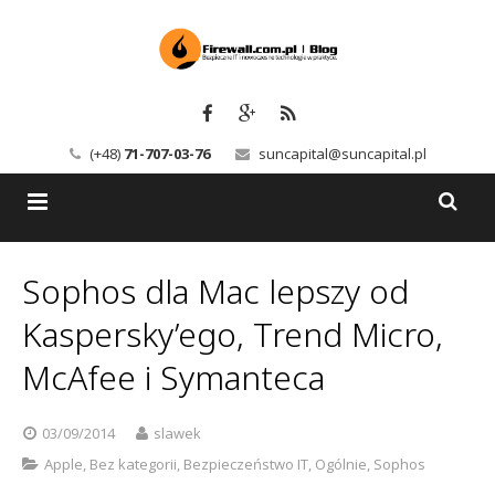
(+48)
71-707-03-76
suncapital@suncapital.pl
Blog
Sophos dla Mac lepszy od
Usługi
Backup-Solutions
Kaspersky’ego, Trend Micro,
Newsletter
Bezpieczeństwo IT
McAfee i Symanteca
Szkolenia
Kerio
03/09/2014
slawek
Kontakt
Serwery pocztowe
Apple
,
Bez kategorii
,
Bezpieczeństwo IT
,
Ogólnie
,
Sophos