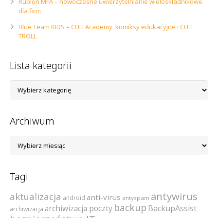
Rublon MFA – nowoczesne uwierzytelnianie wieloskładnikowe
dla firm
Blue Team KIDS – CUH Academy, komiksy edukacyjne i CUH
TROLL
Lista kategorii
Lista
kategorii
Archiwum
Archiwum
Tagi
antywirus
aktualizacja
anti-virus
android
antyspam
backup
archiwizacja poczty
BackupAssist
archiwizacja