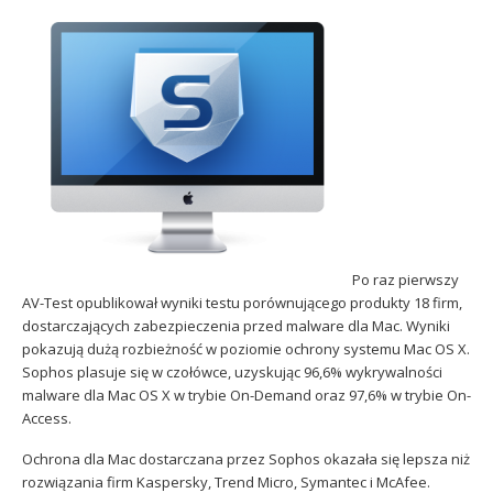
Sophos
Polityka prywatności
Po raz pierwszy
AV-Test opublikował wyniki testu porównującego produkty 18 firm,
dostarczających zabezpieczenia przed malware dla Mac. Wyniki
pokazują dużą rozbieżność w poziomie ochrony systemu Mac OS X.
Sophos plasuje się w czołówce, uzyskując 96,6% wykrywalności
malware dla Mac OS X w trybie On-Demand oraz 97,6% w trybie On-
Access.
Ochrona dla Mac dostarczana przez Sophos okazała się lepsza niż
rozwiązania firm Kaspersky, Trend Micro, Symantec i McAfee.