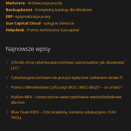
Mailstore
- Archiwizacja poczty
BackupAssist
- Kompletny backup dla Windows
ERP
i optymalizacja pracy
Sun Capital Cloud
- usługi w chmurze
Helpdesk
- Pomoc techniczna Suncapital
Najnowsze wpisy
270 mln zł na cyberbezpieczeństwo samorządów. Jak zbudować
LCC?
Cyberbezpieczeństwo nie jest już wyłącznie zadaniem działu IT
Pismo z Ministerstwa Cyfryzacji UKSC i NIS2 dla JST – co zrobić?
Rublon MFA – nowoczesne uwierzytelnianie wieloskładnikowe
dla firm
Blue Team KIDS – CUH Academy, komiksy edukacyjne i CUH
TROLL