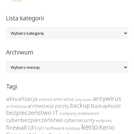
Lista kategorii
Lista
kategorii
Archiwum
Archiwum
Tagi
antywirus
aktualizacja
anti-virus
android
antyspam
backup
archiwizacja poczty
BackupAssist
archiwizacja
bezpieczeństwo IT
Company (Un)Hacked
cyberbezpieczeństwo
cybersecurity
endpoint
kerio
Kerio
firewall
GFI
GFI Software
IceWarp