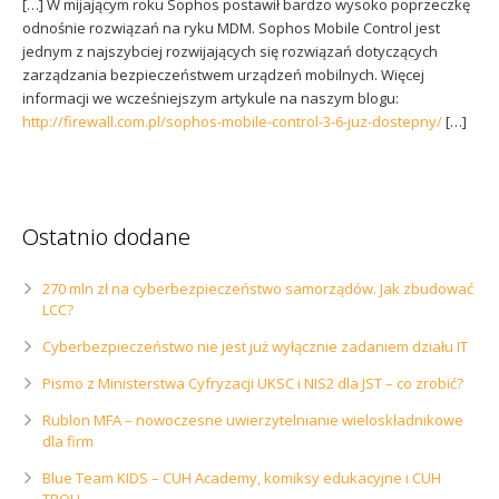
[…] W mijającym roku Sophos postawił bardzo wysoko poprzeczkę
odnośnie rozwiązań na ryku MDM. Sophos Mobile Control jest
jednym z najszybciej rozwijających się rozwiązań dotyczących
zarządzania bezpieczeństwem urządzeń mobilnych. Więcej
informacji we wcześniejszym artykule na naszym blogu:
http://firewall.com.pl/sophos-mobile-control-3-6-juz-dostepny/
[…]
Ostatnio dodane
270 mln zł na cyberbezpieczeństwo samorządów. Jak zbudować
LCC?
Cyberbezpieczeństwo nie jest już wyłącznie zadaniem działu IT
Pismo z Ministerstwa Cyfryzacji UKSC i NIS2 dla JST – co zrobić?
Rublon MFA – nowoczesne uwierzytelnianie wieloskładnikowe
dla firm
Blue Team KIDS – CUH Academy, komiksy edukacyjne i CUH
TROLL