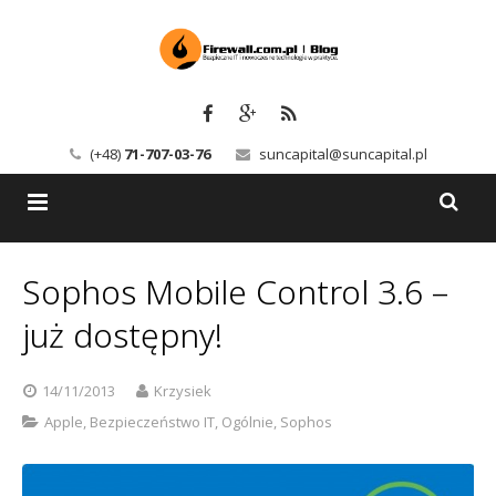
(+48)
71-707-03-76
suncapital@suncapital.pl
Blog
Sophos Mobile Control 3.6 –
Usługi
Backup-Solutions
już dostępny!
Newsletter
Bezpieczeństwo IT
14/11/2013
Krzysiek
Szkolenia
Kerio
Apple
,
Bezpieczeństwo IT
,
Ogólnie
,
Sophos
Kontakt
Serwery pocztowe