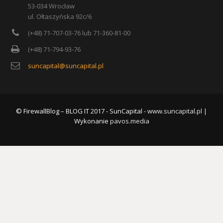
53-034 Wrocław
ul. Ołtaszyńska 92c/6
(+48) 71-707-03-76 lub 71-360-81-00
(+48) 71-794-93-76
suncapital@suncapital.pl
© FirewallBlog – BLOG IT 2017 - SunCapital -
www.suncapital.pl
|
Wykonanie
pavos.media