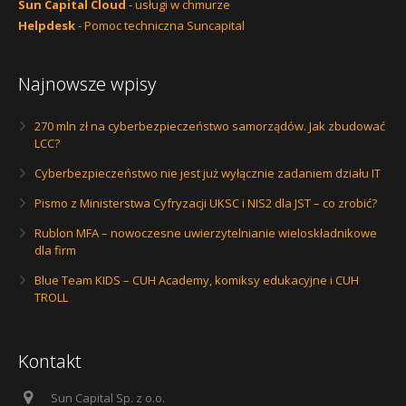
Sun Capital Cloud
- usługi w chmurze
Helpdesk
- Pomoc techniczna Suncapital
Najnowsze wpisy
270 mln zł na cyberbezpieczeństwo samorządów. Jak zbudować
LCC?
Cyberbezpieczeństwo nie jest już wyłącznie zadaniem działu IT
Pismo z Ministerstwa Cyfryzacji UKSC i NIS2 dla JST – co zrobić?
Rublon MFA – nowoczesne uwierzytelnianie wieloskładnikowe
dla firm
Blue Team KIDS – CUH Academy, komiksy edukacyjne i CUH
TROLL
Kontakt
Sun Capital Sp. z o.o.