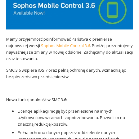
Sophos
Polityka prywatności
Mamy przyjemność poinformować Państwa o premierze
najnowszej wersji
Sophos Mobile Control 3.6
. Poniżej prezentujemy
najważniejsze zmiany w nowej odsłonie. Zachęcamy do aktualizacji
oraz testowania.
SMC 3.6 wspiera iOS 7 oraz pełną ochronę danych, wzmacniając
bezpieczeństwo przedsiębiorstw.
Nowa funkcjonalność w SMC 3.6:
Licencje aplikacji mogą być przeniesione na innych
użytkowników w ramach zapotrzebowania. Pozwoli to na
znaczną redukcję kosztów.
Pełna ochrona danych poprzez oddzielenie danych
korporacyjnych i prywatnych, VPN dla poszczególnych