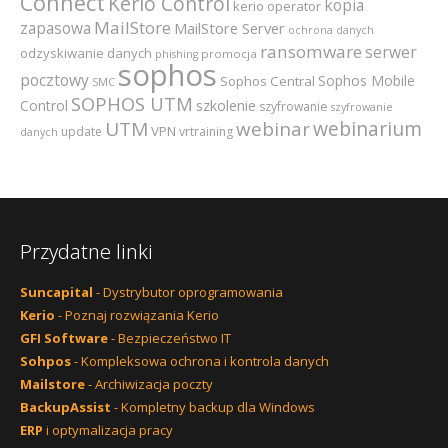
Connect
Kerio Control
kopia
kerio operator
MailStore
zapasowa
MailStore Server
ochrona danych
ransomware
serwer
odzyskiwanie danych
promocja
phishing
sophos
pocztowy
Sophos Mobile
Sophos Central
SMC
SOPHOS UTM
szkolenie
Control
szyfrowanie
szyfrowanie
webinarium
UTM
webinar
VPN
update
vrtraining
danych
Przydatne linki
Suncapital
- Dystrybutor oprogramowania
Kerio
- Poznaj rozwiązania Kerio
GFI Software
- Bezpieczeństwo IT
Sohpos
- Kompleksowa ochrona i kontrola danych
Mailstore
- Archiwizacja poczty
BackupAssist
- Kompletny backup dla Windows
ERP
i optymalizacja pracy