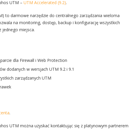
phos UTM –
UTM Accelerated (9.2)
.
 to darmowe narzędzie do centralnego zarządzania wieloma
wala na monitoring, dostęp, backup i konfigurację wszystkich
 jednego miejsca.
arcie dla Firewall i Web Protection
tów dodanych w wersjach UTM 9.2 i 9.1
zystkich zarządzanych UTM
prawek
centa
.
phos UTM można uzyskać kontaktując się z platynowym partnerem