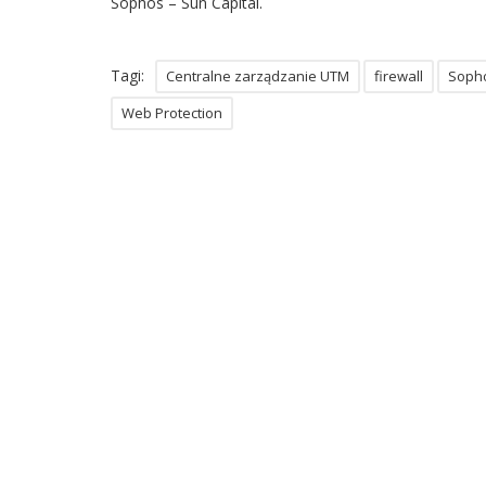
Sophos – Sun Capital.
Tagi:
Centralne zarządzanie UTM
firewall
Sopho
Web Protection