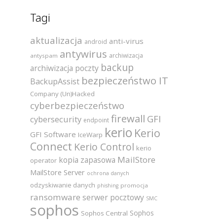
Tagi
aktualizacja
anti-virus
android
antywirus
archiwizacja
antyspam
backup
archiwizacja poczty
bezpieczeństwo IT
BackupAssist
Company (Un)Hacked
cyberbezpieczeństwo
firewall
GFI
cybersecurity
endpoint
kerio
Kerio
GFI Software
IceWarp
Connect
Kerio Control
kerio
MailStore
kopia zapasowa
operator
MailStore Server
ochrona danych
odzyskiwanie danych
promocja
phishing
ransomware
serwer pocztowy
SMC
sophos
Sophos
Sophos Central