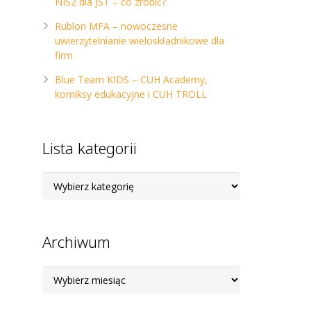
NIS2 dla JST – co zrobić?
Rublon MFA – nowoczesne
uwierzytelnianie wieloskładnikowe dla
firm
Blue Team KIDS – CUH Academy,
komiksy edukacyjne i CUH TROLL
Lista kategorii
Lista
kategorii
Archiwum
Archiwum