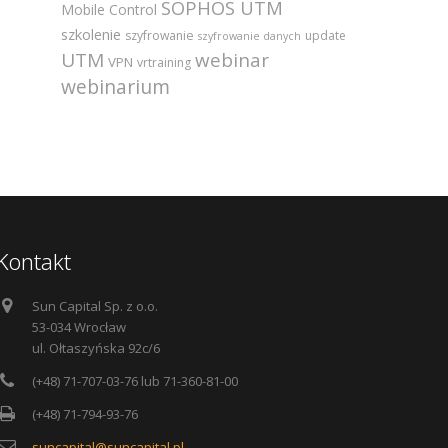
SOPHOS UTM
Mobile Control
szkolenie
szyfrowanie
update
szyfrowanie danych
UTM
webinar
VPN
vrtraining
webinarium
Kontakt
Sun Capital Sp. z o.o.
53-034 Wrocław
ul. Ołtaszyńska 92c/6
(+48) 71-707-03-76 lub 71-360-81-00
(+48) 71-794-93-76
suncapital@suncapital.pl