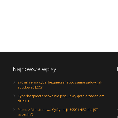
Najnowsze wpisy
270 mln zł na cyberbezpieczeństwo samorządów. Jak
zbudować LCC?
Cyberbezpieczeństwo nie jest już wyłącznie zadaniem
działu IT
Pismo z Ministerstwa Cyfryzacji UKSC i NIS2 dla JST –
co zrobić?