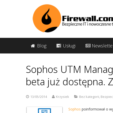
Blog
Usługi
Newslette
Sophos UTM Manager
beta już dostępna. Z
13/05/2014
Krzysiek
Bez kategorii
,
Bezpiec
Sophos
poinformował o wyd