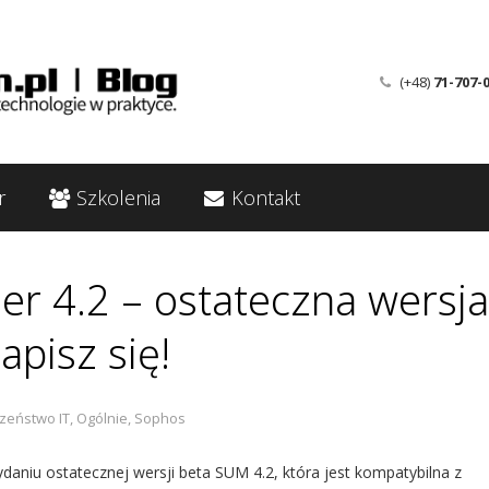
(+48)
71-707-
r
Szkolenia
Kontakt
 4.2 – ostateczna wersja
apisz się!
zeństwo IT
,
Ogólnie
,
Sophos
aniu ostatecznej wersji beta SUM 4.2, która jest kompatybilna z