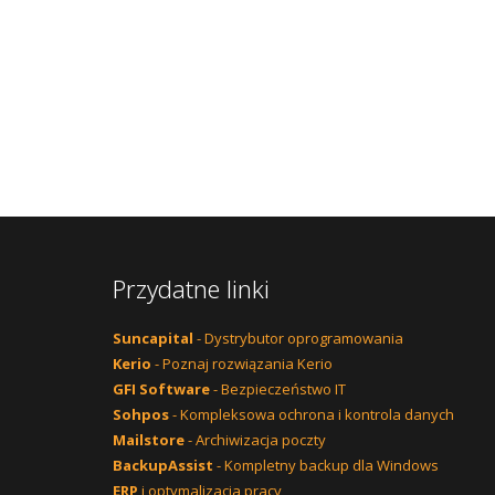
Przydatne linki
Suncapital
- Dystrybutor oprogramowania
Kerio
- Poznaj rozwiązania Kerio
GFI Software
- Bezpieczeństwo IT
Sohpos
- Kompleksowa ochrona i kontrola danych
Mailstore
- Archiwizacja poczty
BackupAssist
- Kompletny backup dla Windows
ERP
i optymalizacja pracy