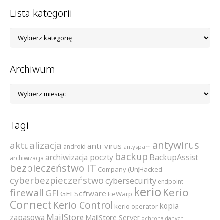
Lista kategorii
Lista
kategorii
Archiwum
Archiwum
Tagi
antywirus
aktualizacja
anti-virus
android
antyspam
backup
archiwizacja poczty
BackupAssist
archiwizacja
bezpieczeństwo IT
Company (Un)Hacked
cyberbezpieczeństwo
cybersecurity
endpoint
kerio
Kerio
firewall
GFI
GFI Software
IceWarp
Connect
Kerio Control
kopia
kerio operator
MailStore
zapasowa
MailStore Server
ochrona danych