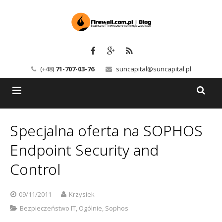
(+48)
71-707-03-76
suncapital@suncapital.pl
Blog
Specjalna oferta na SOPHOS
Usługi
Backup-Solutions
Endpoint Security and
Newsletter
Bezpieczeństwo IT
Control
Szkolenia
Kerio
09/11/2011
Krzysiek
Kontakt
Serwery pocztowe
Bezpieczeństwo IT
,
Ogólnie
,
Sophos