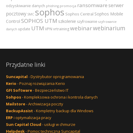
ransomware
serwer
odzyskiwanie danych
promocja
phishing
sophos
pocztowy
Sophos Mobile
Sophos Central
SMC
SOPHOS UTM
szkolenie
Control
szyfrowanie
szyfrowanie
webinarium
UTM
webinar
VPN
update
vrtraining
danych
Przydatne linki
Suncapital
- Dystrybutor oprogramowania
Kerio
- Poznaj rozwiązania Kerio
GFI Software
- Bezpieczeństwo IT
Sohpos
- Kompleksowa ochrona i kontrola danych
Mailstore
- Archiwizacja poczty
BackupAssist
- Kompletny backup dla Windows
ERP
i optymalizacja pracy
Sun Capital Cloud
- usługi w chmurze
Helpdesk
- Pomoc techniczna Suncapital