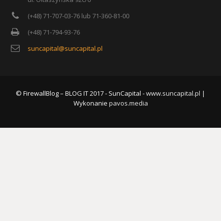
(+48) 71-707-03-76 lub 71-360-81-00
(+48) 71-794-93-76
suncapital@suncapital.pl
© FirewallBlog – BLOG IT 2017 - SunCapital -
www.suncapital.pl
|
Wykonanie
pavos.media