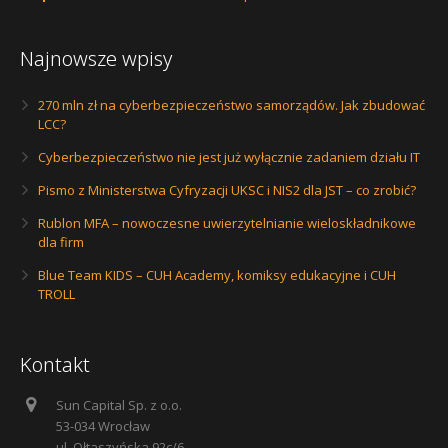
Najnowsze wpisy
270 mln zł na cyberbezpieczeństwo samorządów. Jak zbudować
LCC?
Cyberbezpieczeństwo nie jest już wyłącznie zadaniem działu IT
Pismo z Ministerstwa Cyfryzacji UKSC i NIS2 dla JST – co zrobić?
Rublon MFA – nowoczesne uwierzytelnianie wieloskładnikowe
dla firm
Blue Team KIDS – CUH Academy, komiksy edukacyjne i CUH
TROLL
Kontakt
Sun Capital Sp. z o.o.
53-034 Wrocław
ul. Ołtaszyńska 92c/6