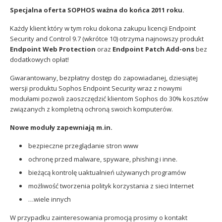
Sophos
Polityka prywatności
Specjalna oferta SOPHOS
ważna do końca 2011 roku.
Każdy klient który w tym roku dokona zakupu licencji Endpoint
Security and Control 9.7 (wkrótce 10) otrzyma najnowszy produkt
Endpoint Web Protection
oraz
Endpoint Patch Add-ons
bez
dodatkowych opłat!
Gwarantowany, bezpłatny dostęp do zapowiadanej, dziesiątej
wersji produktu Sophos Endpoint Security wraz z nowymi
modułami pozwoli zaoszczędzić klientom Sophos do 30% kosztów
związanych z kompletną ochroną swoich komputerów.
Nowe moduły zapewniają m.in.
bezpieczne przeglądanie stron www
ochronę przed malware, spyware, phishing i inne.
bieżącą kontrolę uaktualnień używanych programów
możliwość tworzenia polityk korzystania z sieci Internet
…wiele innych
W przypadku zainteresowania promocją prosimy o kontakt