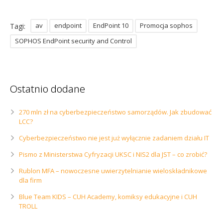
av
endpoint
EndPoint 10
Promocja sophos
Tagi:
SOPHOS EndPoint security and Control
Ostatnio dodane
270 mln zł na cyberbezpieczeństwo samorządów. Jak zbudować
LCC?
Cyberbezpieczeństwo nie jest już wyłącznie zadaniem działu IT
Pismo z Ministerstwa Cyfryzacji UKSC i NIS2 dla JST – co zrobić?
Rublon MFA – nowoczesne uwierzytelnianie wieloskładnikowe
dla firm
Blue Team KIDS – CUH Academy, komiksy edukacyjne i CUH
TROLL