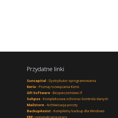
Przydatne linki
Suncapital
- Dystrybutor oprogramowania
Kerio
- Poznaj rozwiązania Kerio
GFI Software
- Bezpieczeństwo IT
Sohpos
- Kompleksowa ochrona i kontrola danych
Mailstore
- Archiwizacja poczty
BackupAssist
- Kompletny backup dla Windows
ERP
i optymalizacja pracy