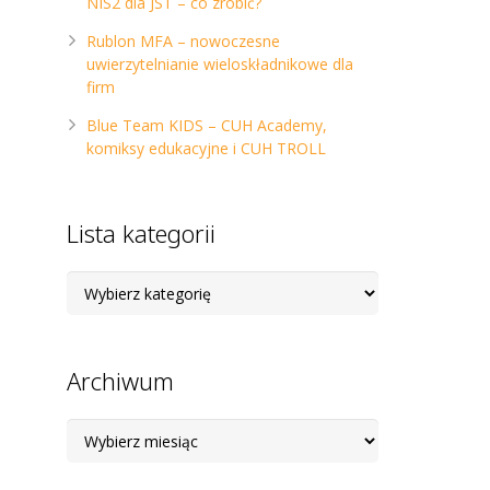
NIS2 dla JST – co zrobić?
Rublon MFA – nowoczesne
uwierzytelnianie wieloskładnikowe dla
firm
Blue Team KIDS – CUH Academy,
komiksy edukacyjne i CUH TROLL
Lista kategorii
Lista
kategorii
Archiwum
Archiwum