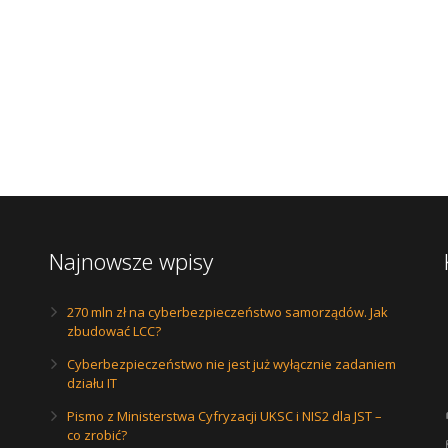
Najnowsze wpisy
270 mln zł na cyberbezpieczeństwo samorządów. Jak
zbudować LCC?
Cyberbezpieczeństwo nie jest już wyłącznie zadaniem
działu IT
Pismo z Ministerstwa Cyfryzacji UKSC i NIS2 dla JST –
co zrobić?