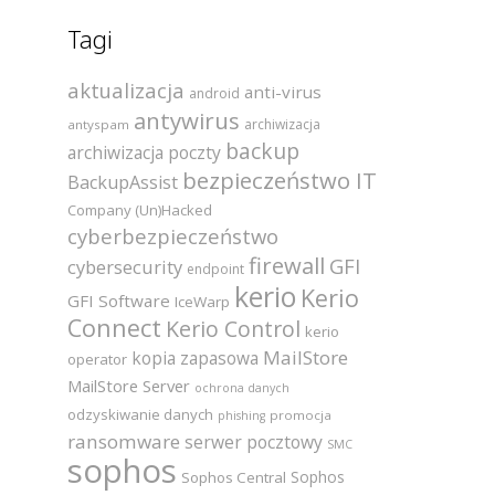
Tagi
aktualizacja
anti-virus
android
antywirus
archiwizacja
antyspam
backup
archiwizacja poczty
bezpieczeństwo IT
BackupAssist
Company (Un)Hacked
cyberbezpieczeństwo
firewall
GFI
cybersecurity
endpoint
kerio
Kerio
GFI Software
IceWarp
Connect
Kerio Control
kerio
MailStore
kopia zapasowa
operator
MailStore Server
ochrona danych
odzyskiwanie danych
promocja
phishing
ransomware
serwer pocztowy
SMC
sophos
Sophos
Sophos Central