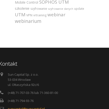
SOPHOS UTM
Mobile Control
szkolenie
szyfrowanie
update
szyfrowanie danych
UTM
webinar
VPN
vrtraining
webinarium
Kontakt
Sun Capital Sp. z o.o.
53-034 Wrocław
ul. Ołtaszyńska 92c/6
(+48) 71-707-03-76 lub 71-360-81-00
(+48) 71-794-93-76
suncapital@suncapital.pl