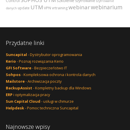
szkolenie
Control
szyfrowanie
szyfrowanie
webinarium
UTM
webinar
VPN
update
vrtraining
danych
Przydatne linki
Suncapital
- Dystrybutor oprogramowania
Kerio
- Poznaj rozwiązania Kerio
GFI Software
- Bezpieczeństwo IT
Sohpos
- Kompleksowa ochrona i kontrola danych
Mailstore
- Archiwizacja poczty
BackupAssist
- Kompletny backup dla Windows
ERP
i optymalizacja pracy
Sun Capital Cloud
- usługi w chmurze
Helpdesk
- Pomoc techniczna Suncapital
Najnowsze wpisy