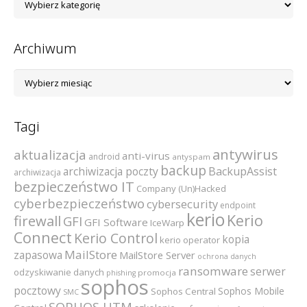
kategorii
Archiwum
Archiwum
Tagi
antywirus
aktualizacja
anti-virus
android
antyspam
backup
archiwizacja poczty
BackupAssist
archiwizacja
bezpieczeństwo IT
Company (Un)Hacked
cyberbezpieczeństwo
cybersecurity
endpoint
kerio
Kerio
firewall
GFI
GFI Software
IceWarp
Connect
Kerio Control
kopia
kerio operator
MailStore
zapasowa
MailStore Server
ochrona danych
ransomware
serwer
odzyskiwanie danych
promocja
phishing
sophos
pocztowy
Sophos Mobile
Sophos Central
SMC
SOPHOS UTM