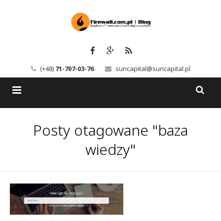
(+48)
71-707-03-76
suncapital@suncapital.pl
Blog
Posty otagowane "baza
Usługi
Backup-Solutions
wiedzy"
Newsletter
Bezpieczeństwo IT
Szkolenia
Kerio
Kontakt
Serwery pocztowe