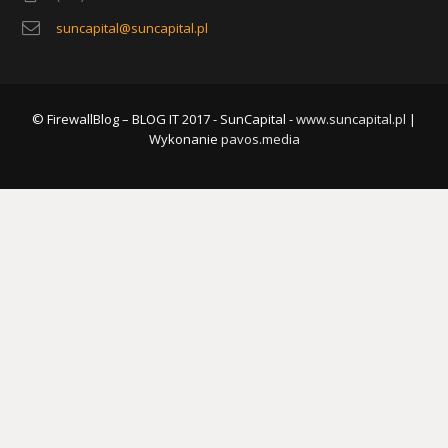
suncapital@suncapital.pl
© FirewallBlog – BLOG IT 2017 - SunCapital -
www.suncapital.pl
|
Wykonanie
pavos.media