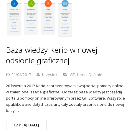
Sophos
Polityka prywatności
Baza wiedzy Kerio w nowej
odsłonie graficznej
21/04/2017
Krzysiek
GFI
,
Kerio
,
Ogólnie
20 kwietnia 2017 Kerio zaprezentowało swój portal pomocy online
w zmienionej szacie graficznej. Od teraz baza wiedzy jest częścią
portalu pomocy online oferowanym przez GFI Software. Wszystkie
opublikowane dotychczas artykuły zostały przeniesione do nowej
bazy,…
CZYTAJ DALEJ