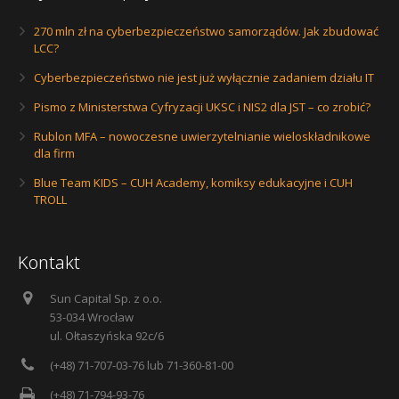
270 mln zł na cyberbezpieczeństwo samorządów. Jak zbudować
LCC?
Cyberbezpieczeństwo nie jest już wyłącznie zadaniem działu IT
Pismo z Ministerstwa Cyfryzacji UKSC i NIS2 dla JST – co zrobić?
Rublon MFA – nowoczesne uwierzytelnianie wieloskładnikowe
dla firm
Blue Team KIDS – CUH Academy, komiksy edukacyjne i CUH
TROLL
Kontakt
Sun Capital Sp. z o.o.
53-034 Wrocław
ul. Ołtaszyńska 92c/6
(+48) 71-707-03-76 lub 71-360-81-00
(+48) 71-794-93-76