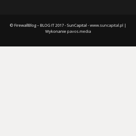
© FirewallBlog – BLOG IT 2017 - SunCapital -
www.suncapital.pl
|
Wykonanie
pavos.media