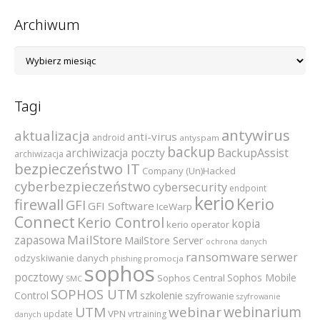
Archiwum
Archiwum
Tagi
antywirus
aktualizacja
anti-virus
android
antyspam
backup
archiwizacja poczty
BackupAssist
archiwizacja
bezpieczeństwo IT
Company (Un)Hacked
cyberbezpieczeństwo
cybersecurity
endpoint
kerio
Kerio
firewall
GFI
GFI Software
IceWarp
Connect
Kerio Control
kopia
kerio operator
MailStore
zapasowa
MailStore Server
ochrona danych
ransomware
serwer
odzyskiwanie danych
promocja
phishing
sophos
pocztowy
Sophos Mobile
Sophos Central
SMC
SOPHOS UTM
szkolenie
Control
szyfrowanie
szyfrowanie
webinarium
UTM
webinar
VPN
update
vrtraining
danych