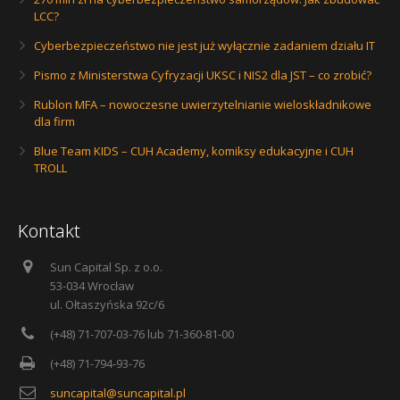
LCC?
Cyberbezpieczeństwo nie jest już wyłącznie zadaniem działu IT
Pismo z Ministerstwa Cyfryzacji UKSC i NIS2 dla JST – co zrobić?
Rublon MFA – nowoczesne uwierzytelnianie wieloskładnikowe
dla firm
Blue Team KIDS – CUH Academy, komiksy edukacyjne i CUH
TROLL
Kontakt
Sun Capital Sp. z o.o.
53-034 Wrocław
ul. Ołtaszyńska 92c/6
(+48) 71-707-03-76 lub 71-360-81-00
(+48) 71-794-93-76
suncapital@suncapital.pl