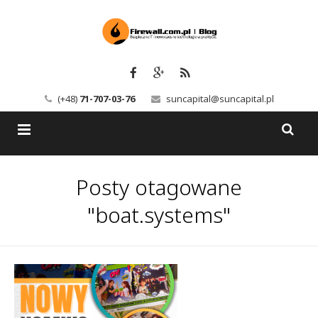
(+48)
71-707-03-76
suncapital@suncapital.pl
Blog
Posty otagowane
Usługi
Backup-Solutions
"boat.systems"
Newsletter
Bezpieczeństwo IT
Szkolenia
Kerio
Kontakt
Serwery pocztowe