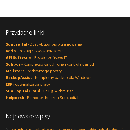
Przydatne linki
Suncapital
- Dystrybutor oprogramowania
Kerio
- Poznaj rozwiązania Kerio
GFI Software
- Bezpieczeństwo IT
Sohpos
- Kompleksowa ochrona i kontrola danych
Mailstore
- Archiwizacja poczty
BackupAssist
- Kompletny backup dla Windows
ERP
i optymalizacja pracy
Sun Capital Cloud
- usługi w chmurze
Helpdesk
- Pomoc techniczna Suncapital
Najnowsze wpisy
270 mln zł na cyberbezpieczeństwo samorządów. Jak zbudować