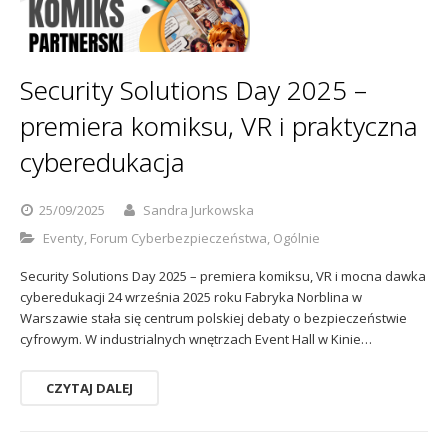
Sophos
Polityka prywatności
Security Solutions Day 2025 –
premiera komiksu, VR i praktyczna
cyberedukacja
25/09/2025
Sandra Jurkowska
Eventy
,
Forum Cyberbezpieczeństwa
,
Ogólnie
Security Solutions Day 2025 – premiera komiksu, VR i mocna dawka
cyberedukacji 24 września 2025 roku Fabryka Norblina w
Warszawie stała się centrum polskiej debaty o bezpieczeństwie
cyfrowym. W industrialnych wnętrzach Event Hall w Kinie…
CZYTAJ DALEJ