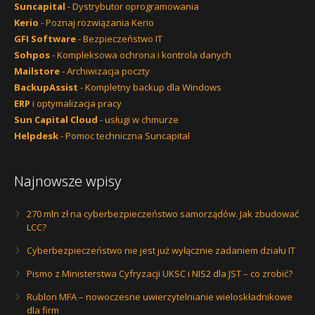
Suncapital
- Dystrybutor oprogramowania
Kerio
- Poznaj rozwiązania Kerio
GFI Software
- Bezpieczeństwo IT
Sohpos
- Kompleksowa ochrona i kontrola danych
Mailstore
- Archiwizacja poczty
BackupAssist
- Kompletny backup dla Windows
ERP
i optymalizacja pracy
Sun Capital Cloud
- usługi w chmurze
Helpdesk
- Pomoc techniczna Suncapital
Najnowsze wpisy
270 mln zł na cyberbezpieczeństwo samorządów. Jak zbudować
LCC?
Cyberbezpieczeństwo nie jest już wyłącznie zadaniem działu IT
Pismo z Ministerstwa Cyfryzacji UKSC i NIS2 dla JST – co zrobić?
Rublon MFA – nowoczesne uwierzytelnianie wieloskładnikowe
dla firm