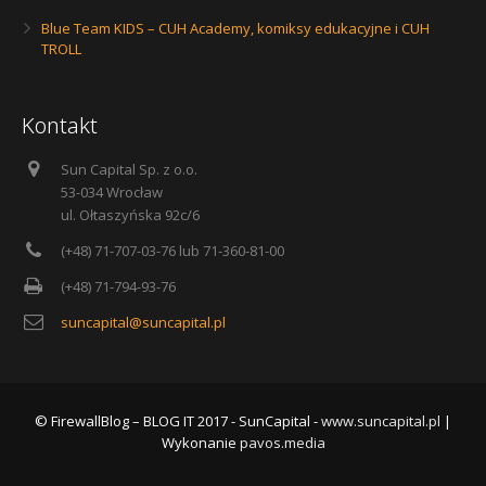
Blue Team KIDS – CUH Academy, komiksy edukacyjne i CUH
TROLL
Kontakt
Sun Capital Sp. z o.o.
53-034 Wrocław
ul. Ołtaszyńska 92c/6
(+48) 71-707-03-76 lub 71-360-81-00
(+48) 71-794-93-76
suncapital@suncapital.pl
© FirewallBlog – BLOG IT 2017 - SunCapital -
www.suncapital.pl
|
Wykonanie
pavos.media