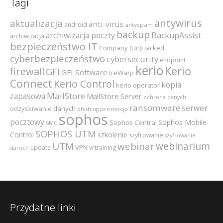
Tagi
antywirus
aktualizacja
anti-virus
android
antyspam
backup
archiwizacja poczty
BackupAssist
archiwizacja
bezpieczeństwo IT
Company (Un)Hacked
cyberbezpieczeństwo
cybersecurity
endpoint
kerio
Kerio
firewall
GFI
GFI Software
IceWarp
Connect
Kerio Control
kopia
kerio operator
MailStore
zapasowa
MailStore Server
ochrona danych
ransomware
serwer
odzyskiwanie danych
promocja
phishing
sophos
pocztowy
Sophos Mobile
Sophos Central
SMC
SOPHOS UTM
szkolenie
Control
szyfrowanie
szyfrowanie
webinarium
UTM
webinar
VPN
update
vrtraining
danych
Przydatne linki