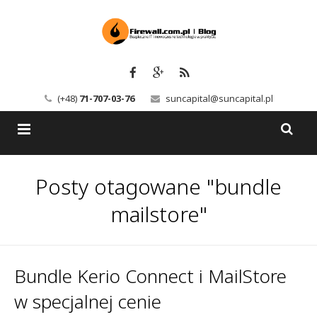
(+48)
71-707-03-76
suncapital@suncapital.pl
Blog
Posty otagowane "bundle
Usługi
Backup-Solutions
mailstore"
Newsletter
Bezpieczeństwo IT
Szkolenia
Kerio
Bundle Kerio Connect i MailStore
w specjalnej cenie
Kontakt
Serwery pocztowe