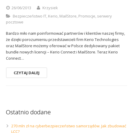
Sophos
Polityka prywatności
26/06/2013
Krzysiek
Bezpieczeństwo IT
,
Kerio
,
MailStore
,
Promocje
,
serwery
pocztowe
Bardzo miło nam poinformować partnerów i klientów naszej firmy,
że dzięki porozumieniu przedstawicieli firm Kerio Technologies
oraz MailStore możemy oferować w Polsce dedykowany pakiet
bundle nowych licencji – Kerio Connect i MailStore. Teraz Kerio
Connect…
CZYTAJ DALEJ
Ostatnio dodane
270 mln zł na cyberbezpieczeństwo samorządów. Jak zbudować
LCC?