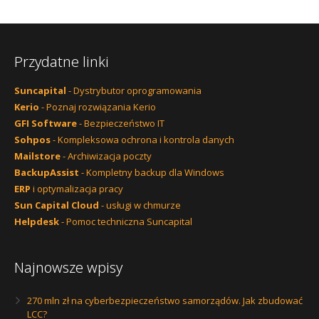
Przydatne linki
Suncapital
- Dystrybutor oprogramowania
Kerio
- Poznaj rozwiązania Kerio
GFI Software
- Bezpieczeństwo IT
Sohpos
- Kompleksowa ochrona i kontrola danych
Mailstore
- Archiwizacja poczty
BackupAssist
- Kompletny backup dla Windows
ERP
i optymalizacja pracy
Sun Capital Cloud
- usługi w chmurze
Helpdesk
- Pomoc techniczna Suncapital
Najnowsze wpisy
270 mln zł na cyberbezpieczeństwo samorządów. Jak zbudować
LCC?