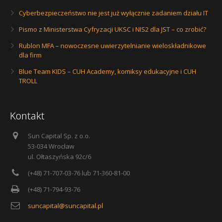
Cyberbezpieczeństwo nie jest już wyłącznie zadaniem działu IT
Pismo z Ministerstwa Cyfryzacji UKSC i NIS2 dla JST – co zrobić?
Rublon MFA – nowoczesne uwierzytelnianie wieloskładnikowe
dla firm
Blue Team KIDS – CUH Academy, komiksy edukacyjne i CUH
TROLL
Kontakt
Sun Capital Sp. z o.o.
53-034 Wrocław
ul. Ołtaszyńska 92c/6
(+48) 71-707-03-76 lub 71-360-81-00
(+48) 71-794-93-76
suncapital@suncapital.pl