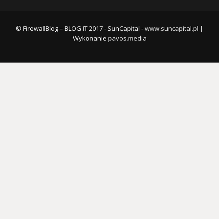
© FirewallBlog – BLOG IT 2017 - SunCapital -
www.suncapital.pl
|
Wykonanie
pavos.media