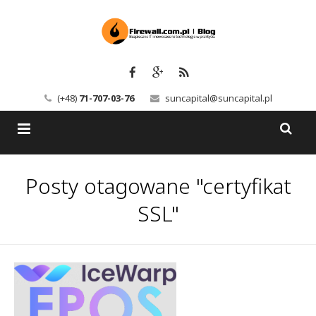
(+48)
71-707-03-76
suncapital@suncapital.pl
Blog
Posty otagowane "certyfikat
Usługi
Backup-Solutions
SSL"
Newsletter
Bezpieczeństwo IT
Szkolenia
Kerio
Kontakt
Serwery pocztowe