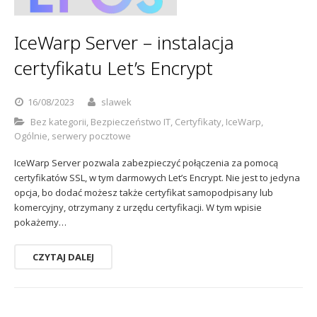
Sophos
Polityka prywatności
IceWarp Server – instalacja
certyfikatu Let’s Encrypt
16/08/2023
slawek
Bez kategorii
,
Bezpieczeństwo IT
,
Certyfikaty
,
IceWarp
,
Ogólnie
,
serwery pocztowe
IceWarp Server pozwala zabezpieczyć połączenia za pomocą
certyfikatów SSL, w tym darmowych Let’s Encrypt. Nie jest to jedyna
opcja, bo dodać możesz także certyfikat samopodpisany lub
komercyjny, otrzymany z urzędu certyfikacji. W tym wpisie
pokażemy…
CZYTAJ DALEJ