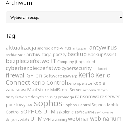
Archiwum
Archiwum
Tagi
antywirus
aktualizacja
anti-virus
android
antyspam
backup
archiwizacja poczty
BackupAssist
archiwizacja
bezpieczeństwo IT
Company (Un)Hacked
cyberbezpieczeństwo
cybersecurity
endpoint
kerio
Kerio
firewall
GFI
GFI Software
IceWarp
Connect
Kerio Control
kopia
kerio operator
MailStore
zapasowa
MailStore Server
ochrona danych
ransomware
serwer
odzyskiwanie danych
promocja
phishing
sophos
pocztowy
Sophos Mobile
Sophos Central
SMC
SOPHOS UTM
szkolenie
Control
szyfrowanie
szyfrowanie
webinarium
UTM
webinar
VPN
update
vrtraining
danych