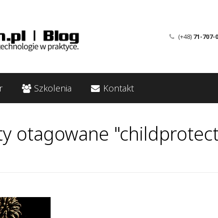
(+48)
71-707-
r
Szkolenia
Kontakt
ty otagowane "childprotect