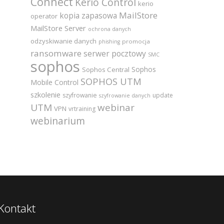
Connect
Kerio Control
kerio
MailStore
kopia zapasowa
operator
MailStore Server
ochrona danych
odzyskiwanie danych
promocja
phishing
ransomware
serwer pocztowy
SMC
sophos
Sophos
Sophos Central
SOPHOS UTM
Mobile Control
szkolenie
szyfrowanie
update
szyfrowanie danych
UTM
webinar
VPN
vrtraining
webinarium
Kontakt