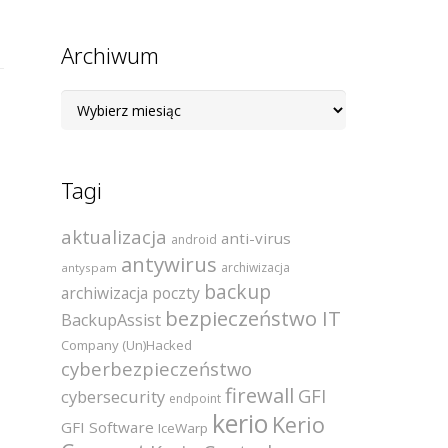
Archiwum
Archiwum
Tagi
aktualizacja
anti-virus
android
antywirus
archiwizacja
antyspam
backup
archiwizacja poczty
bezpieczeństwo IT
BackupAssist
Company (Un)Hacked
cyberbezpieczeństwo
firewall
GFI
cybersecurity
endpoint
kerio
Kerio
GFI Software
IceWarp