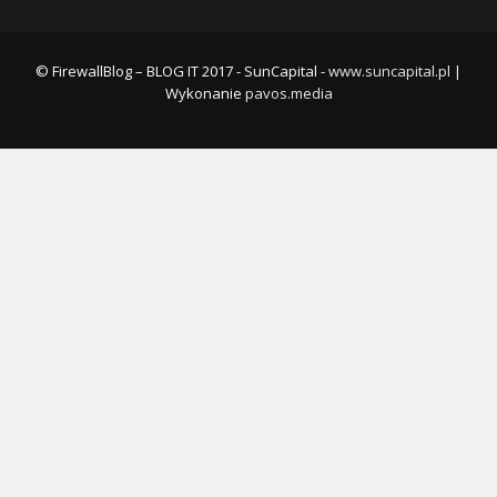
© FirewallBlog – BLOG IT 2017 - SunCapital -
www.suncapital.pl
|
Wykonanie
pavos.media