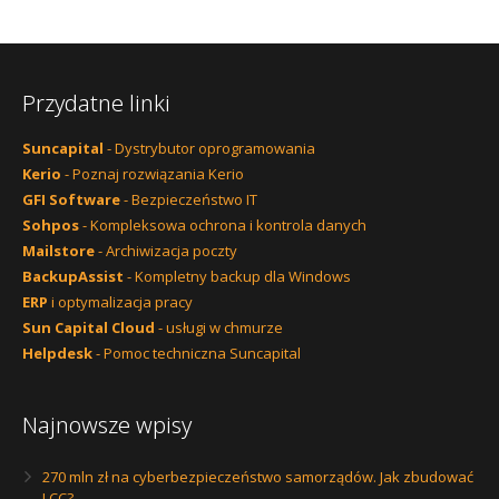
Przydatne linki
Suncapital
- Dystrybutor oprogramowania
Kerio
- Poznaj rozwiązania Kerio
GFI Software
- Bezpieczeństwo IT
Sohpos
- Kompleksowa ochrona i kontrola danych
Mailstore
- Archiwizacja poczty
BackupAssist
- Kompletny backup dla Windows
ERP
i optymalizacja pracy
Sun Capital Cloud
- usługi w chmurze
Helpdesk
- Pomoc techniczna Suncapital
Najnowsze wpisy
270 mln zł na cyberbezpieczeństwo samorządów. Jak zbudować
LCC?