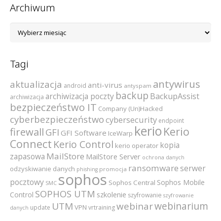
Archiwum
Archiwum
Tagi
antywirus
aktualizacja
anti-virus
android
antyspam
backup
archiwizacja poczty
BackupAssist
archiwizacja
bezpieczeństwo IT
Company (Un)Hacked
cyberbezpieczeństwo
cybersecurity
endpoint
kerio
Kerio
firewall
GFI
GFI Software
IceWarp
Connect
Kerio Control
kopia
kerio operator
MailStore
zapasowa
MailStore Server
ochrona danych
ransomware
serwer
odzyskiwanie danych
promocja
phishing
sophos
pocztowy
Sophos Mobile
Sophos Central
SMC
SOPHOS UTM
szkolenie
Control
szyfrowanie
szyfrowanie
webinarium
UTM
webinar
VPN
update
vrtraining
danych