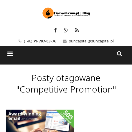
(+48)
71-707-03-76
suncapital@suncapital.pl
Blog
Posty otagowane
Usługi
Backup-Solutions
"Competitive Promotion"
Newsletter
Bezpieczeństwo IT
Szkolenia
Kerio
Kontakt
Serwery pocztowe