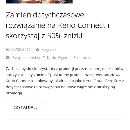
Sophos
Polityka prywatności
Zamień dotychczasowe
rozwiązanie na Kerio Connect i
skorzystaj z 50% zniżki
07/03/2017
Krzysiek
Bezpieczeństwo IT
,
Kerio
,
Ogólnie
,
Promocje
Zachęcamy do skorzystania z promocji przeznaczonej dla klientów,
którzy chcieliby zamienić posiadany produkt na serwer pocztowy
Kerio Connect instalowany lokalnie lub jako Kerio Cloud. Przejście z
dotychczasowego rozwiązania na nowe wiąże się z atrakcyjną
promocją...
CZYTAJ DALEJ