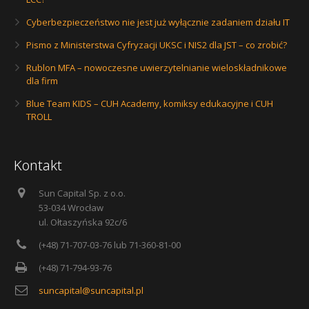
Cyberbezpieczeństwo nie jest już wyłącznie zadaniem działu IT
Pismo z Ministerstwa Cyfryzacji UKSC i NIS2 dla JST – co zrobić?
Rublon MFA – nowoczesne uwierzytelnianie wieloskładnikowe
dla firm
Blue Team KIDS – CUH Academy, komiksy edukacyjne i CUH
TROLL
Kontakt
Sun Capital Sp. z o.o.
53-034 Wrocław
ul. Ołtaszyńska 92c/6
(+48) 71-707-03-76 lub 71-360-81-00
(+48) 71-794-93-76
suncapital@suncapital.pl