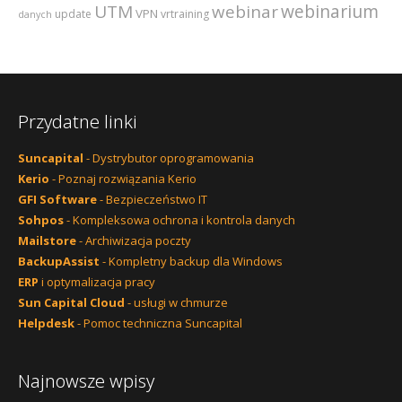
webinarium
UTM
webinar
VPN
update
vrtraining
danych
Przydatne linki
Suncapital
- Dystrybutor oprogramowania
Kerio
- Poznaj rozwiązania Kerio
GFI Software
- Bezpieczeństwo IT
Sohpos
- Kompleksowa ochrona i kontrola danych
Mailstore
- Archiwizacja poczty
BackupAssist
- Kompletny backup dla Windows
ERP
i optymalizacja pracy
Sun Capital Cloud
- usługi w chmurze
Helpdesk
- Pomoc techniczna Suncapital
Najnowsze wpisy