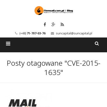
(+48)
71-707-03-76
suncapital@suncapital.pl
Blog
Posty otagowane "CVE-2015-
Usługi
Backup-Solutions
1635"
Newsletter
Bezpieczeństwo IT
Szkolenia
Kerio
Kontakt
Serwery pocztowe