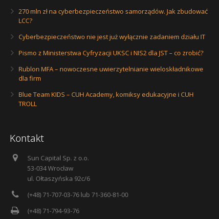
270 mln zł na cyberbezpieczeństwo samorządów. Jak zbudować
LCC?
Cyberbezpieczeństwo nie jest już wyłącznie zadaniem działu IT
Pismo z Ministerstwa Cyfryzacji UKSC i NIS2 dla JST – co zrobić?
Rublon MFA – nowoczesne uwierzytelnianie wieloskładnikowe
dla firm
Blue Team KIDS – CUH Academy, komiksy edukacyjne i CUH
TROLL
Kontakt
Sun Capital Sp. z o.o.
53-034 Wrocław
ul. Ołtaszyńska 92c/6
(+48) 71-707-03-76 lub 71-360-81-00
(+48) 71-794-93-76