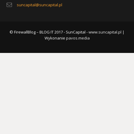
suncapital@suncapital.pl
© FirewallBlog – BLOG IT 2017 - SunCapital -
www.suncapital.pl
|
Wykonanie
pavos.media