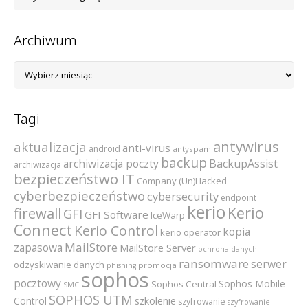
kategorii
Archiwum
Archiwum
Tagi
antywirus
aktualizacja
anti-virus
android
antyspam
backup
archiwizacja poczty
BackupAssist
archiwizacja
bezpieczeństwo IT
Company (Un)Hacked
cyberbezpieczeństwo
cybersecurity
endpoint
kerio
Kerio
firewall
GFI
GFI Software
IceWarp
Connect
Kerio Control
kopia
kerio operator
MailStore
zapasowa
MailStore Server
ochrona danych
ransomware
serwer
odzyskiwanie danych
promocja
phishing
sophos
pocztowy
Sophos Mobile
Sophos Central
SMC
SOPHOS UTM
szkolenie
Control
szyfrowanie
szyfrowanie