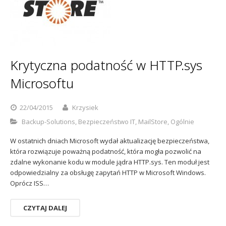
Sophos
Polityka prywatności
Krytyczna podatność w HTTP.sys
Microsoftu
22/04/2015
Krzysiek
Backup-Solutions
,
Bezpieczeństwo IT
,
MailStore
,
Ogólnie
W ostatnich dniach Microsoft wydał aktualizację bezpieczeństwa,
która rozwiązuje poważną podatność, która mogła pozwolić na
zdalne wykonanie kodu w module jądra HTTP.sys. Ten moduł jest
odpowiedzialny za obsługę zapytań HTTP w Microsoft Windows.
Oprócz ISS…
CZYTAJ DALEJ