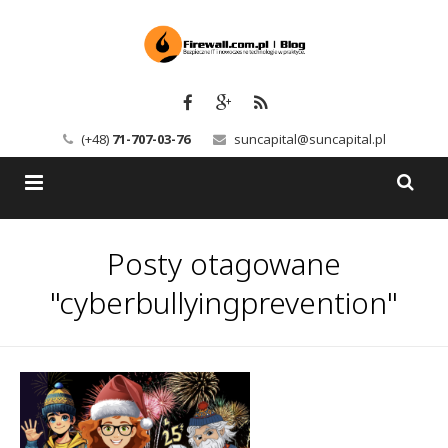
(+48)
71-707-03-76
suncapital@suncapital.pl
Blog
Posty otagowane
Usługi
Backup-Solutions
"cyberbullyingprevention"
Newsletter
Bezpieczeństwo IT
Szkolenia
Kerio
Kontakt
Serwery pocztowe