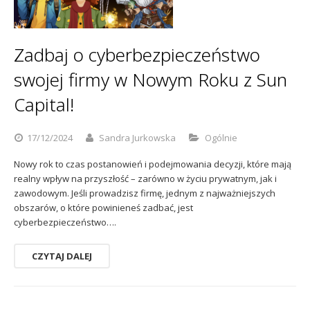
Sophos
Polityka prywatności
Zadbaj o cyberbezpieczeństwo
swojej firmy w Nowym Roku z Sun
Capital!
17/12/2024
Sandra Jurkowska
Ogólnie
Nowy rok to czas postanowień i podejmowania decyzji, które mają
realny wpływ na przyszłość – zarówno w życiu prywatnym, jak i
zawodowym. Jeśli prowadzisz firmę, jednym z najważniejszych
obszarów, o które powinieneś zadbać, jest
cyberbezpieczeństwo….
CZYTAJ DALEJ