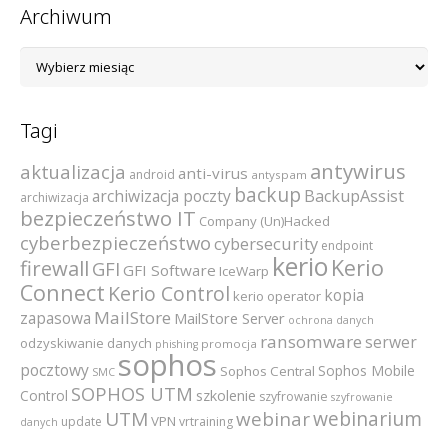
Archiwum
Archiwum
Tagi
antywirus
aktualizacja
anti-virus
android
antyspam
backup
archiwizacja poczty
BackupAssist
archiwizacja
bezpieczeństwo IT
Company (Un)Hacked
cyberbezpieczeństwo
cybersecurity
endpoint
kerio
Kerio
firewall
GFI
GFI Software
IceWarp
Connect
Kerio Control
kopia
kerio operator
MailStore
zapasowa
MailStore Server
ochrona danych
ransomware
serwer
odzyskiwanie danych
promocja
phishing
sophos
pocztowy
Sophos Mobile
Sophos Central
SMC
SOPHOS UTM
szkolenie
Control
szyfrowanie
szyfrowanie
webinarium
UTM
webinar
VPN
update
vrtraining
danych