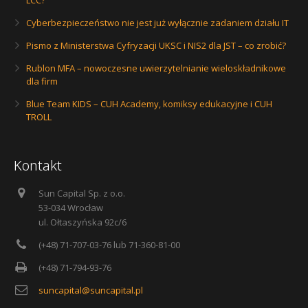
LCC?
Cyberbezpieczeństwo nie jest już wyłącznie zadaniem działu IT
Pismo z Ministerstwa Cyfryzacji UKSC i NIS2 dla JST – co zrobić?
Rublon MFA – nowoczesne uwierzytelnianie wieloskładnikowe
dla firm
Blue Team KIDS – CUH Academy, komiksy edukacyjne i CUH
TROLL
Kontakt
Sun Capital Sp. z o.o.
53-034 Wrocław
ul. Ołtaszyńska 92c/6
(+48) 71-707-03-76 lub 71-360-81-00
(+48) 71-794-93-76
suncapital@suncapital.pl