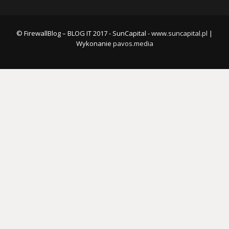
© FirewallBlog – BLOG IT 2017 - SunCapital -
www.suncapital.pl
|
Wykonanie
pavos.media