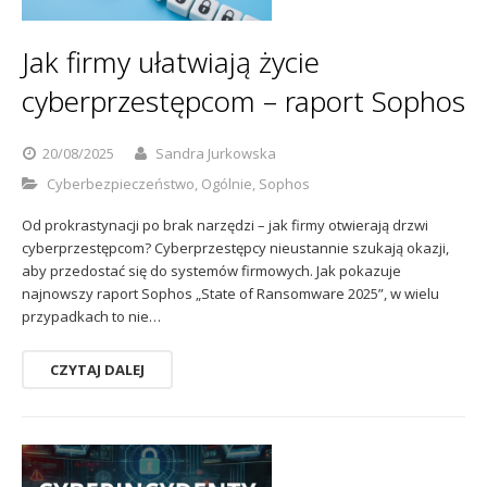
Sophos
Polityka prywatności
Jak firmy ułatwiają życie
cyberprzestępcom – raport Sophos
20/08/2025
Sandra Jurkowska
Cyberbezpieczeństwo
,
Ogólnie
,
Sophos
Od prokrastynacji po brak narzędzi – jak firmy otwierają drzwi
cyberprzestępcom? Cyberprzestępcy nieustannie szukają okazji,
aby przedostać się do systemów firmowych. Jak pokazuje
najnowszy raport Sophos „State of Ransomware 2025”, w wielu
przypadkach to nie…
CZYTAJ DALEJ