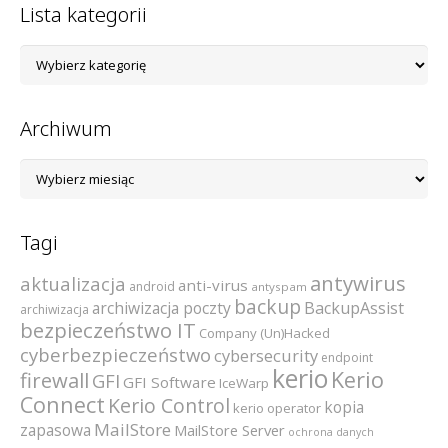
Lista kategorii
Lista
kategorii
Archiwum
Archiwum
Tagi
antywirus
aktualizacja
anti-virus
android
antyspam
backup
archiwizacja poczty
BackupAssist
archiwizacja
bezpieczeństwo IT
Company (Un)Hacked
cyberbezpieczeństwo
cybersecurity
endpoint
kerio
Kerio
firewall
GFI
GFI Software
IceWarp
Connect
Kerio Control
kopia
kerio operator
MailStore
zapasowa
MailStore Server
ochrona danych