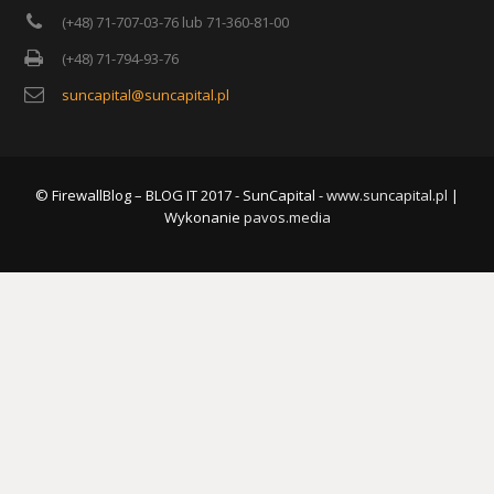
(+48) 71-707-03-76 lub 71-360-81-00
(+48) 71-794-93-76
suncapital@suncapital.pl
© FirewallBlog – BLOG IT 2017 - SunCapital -
www.suncapital.pl
|
Wykonanie
pavos.media