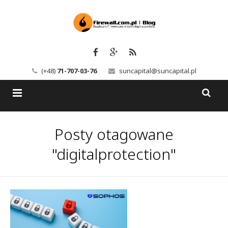
(+48)
71-707-03-76
suncapital@suncapital.pl
Blog
Posty otagowane
Usługi
Backup-Solutions
"digitalprotection"
Newsletter
Bezpieczeństwo IT
Szkolenia
Kerio
Kontakt
Serwery pocztowe