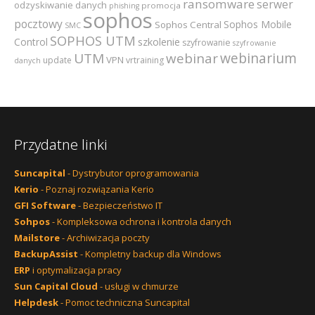
ransomware
serwer
odzyskiwanie danych
promocja
phishing
sophos
pocztowy
Sophos Mobile
Sophos Central
SMC
SOPHOS UTM
szkolenie
Control
szyfrowanie
szyfrowanie
webinarium
UTM
webinar
VPN
update
vrtraining
danych
Przydatne linki
Suncapital
- Dystrybutor oprogramowania
Kerio
- Poznaj rozwiązania Kerio
GFI Software
- Bezpieczeństwo IT
Sohpos
- Kompleksowa ochrona i kontrola danych
Mailstore
- Archiwizacja poczty
BackupAssist
- Kompletny backup dla Windows
ERP
i optymalizacja pracy
Sun Capital Cloud
- usługi w chmurze
Helpdesk
- Pomoc techniczna Suncapital