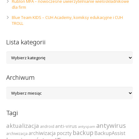
Rublon MFA – nowoczesne uwierzytelnianie wieloskładnikowe
dla firm
Blue Team KIDS – CUH Academy, komiksy edukacyjne i CUH
TROLL
Lista kategorii
Lista
kategorii
Archiwum
Archiwum
Tagi
antywirus
aktualizacja
anti-virus
android
antyspam
backup
archiwizacja poczty
BackupAssist
archiwizacja