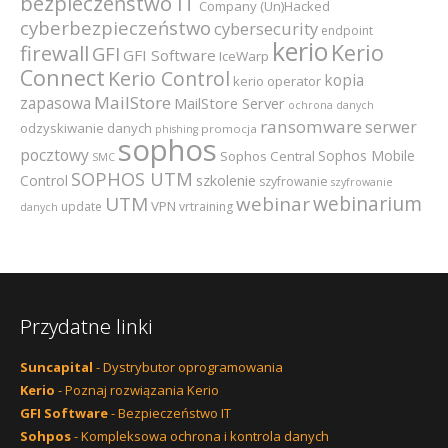
bezpieczeństwo IT
Company (Un)Hacked
cyberbezpieczeństwo
cybersecurity
endpoint
kerio
Kerio
firewall
GFI
GFI Software
IceWarp
Connect
Kerio Control
kopia
kerio operator
MailStore
zapasowa
MailStore Server
ochrona danych
ransomware
serwer
odzyskiwanie danych
promocja
phishing
sophos
pocztowy
Sophos Mobile
Sophos Central
SMC
SOPHOS UTM
szkolenie
Control
szyfrowanie
szyfrowanie
webinarium
UTM
webinar
VPN
update
vrtraining
danych
Przydatne linki
Suncapital
- Dystrybutor oprogramowania
Kerio
- Poznaj rozwiązania Kerio
GFI Software
- Bezpieczeństwo IT
Sohpos
- Kompleksowa ochrona i kontrola danych