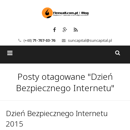
(+48)
71-707-03-76
suncapital@suncapital.pl
Blog
Posty otagowane "Dzień
Usługi
Backup-Solutions
Bezpiecznego Internetu"
Newsletter
Bezpieczeństwo IT
Szkolenia
Kerio
Dzień Bezpiecznego Internetu
2015
Kontakt
Serwery pocztowe