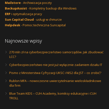
Mailstore
- Archiwizacja poczty
BackupAssist
- Kompletny backup dla Windows
ERP
i optymalizacja pracy
Sun Capital Cloud
- usługi w chmurze
Helpdesk
- Pomoc techniczna Suncapital
Najnowsze wpisy
270 mln zł na cyberbezpieczeństwo samorządów. Jak zbudować
LCC?
Cyberbezpieczeństwo nie jest już wyłącznie zadaniem działu IT
Pismo z Ministerstwa Cyfryzacji UKSC i NIS2 dla JST – co zrobić?
Rublon MFA – nowoczesne uwierzytelnianie wieloskładnikowe
dla firm
Blue Team KIDS – CUH Academy, komiksy edukacyjne i CUH
TROLL