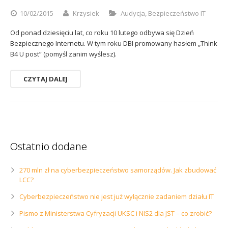
Sophos
Polityka prywatności
10/02/2015
Krzysiek
Audycja
,
Bezpieczeństwo IT
Od ponad dziesięciu lat, co roku 10 lutego odbywa się Dzień
Bezpiecznego Internetu. W tym roku DBI promowany hasłem „Think
B4 U post” (pomyśl zanim wyślesz).
CZYTAJ DALEJ
Ostatnio dodane
270 mln zł na cyberbezpieczeństwo samorządów. Jak zbudować
LCC?
Cyberbezpieczeństwo nie jest już wyłącznie zadaniem działu IT
Pismo z Ministerstwa Cyfryzacji UKSC i NIS2 dla JST – co zrobić?