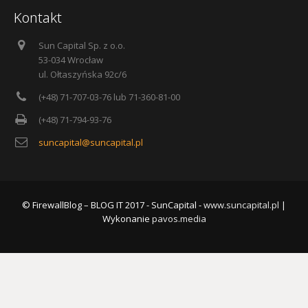
Kontakt
Sun Capital Sp. z o.o.
53-034 Wrocław
ul. Ołtaszyńska 92c/6
(+48) 71-707-03-76 lub 71-360-81-00
(+48) 71-794-93-76
suncapital@suncapital.pl
© FirewallBlog – BLOG IT 2017 - SunCapital -
www.suncapital.pl
|
Wykonanie
pavos.media