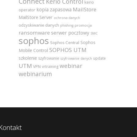
Connect
Kerio Control
kerio
MailStore
kopia zapasowa
operator
MailStore Server
ochrona danych
odzyskiwanie danych
promocja
phishing
ransomware
serwer pocztowy
SMC
sophos
Sophos
Sophos Central
SOPHOS UTM
Mobile Control
szkolenie
szyfrowanie
update
szyfrowanie danych
UTM
webinar
VPN
vrtraining
webinarium
Kontakt