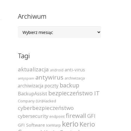
Archiwum
Archiwum
Tagi
aktualizacja
anti-virus
android
antywirus
archiwizacja
antyspam
backup
archiwizacja poczty
bezpieczeństwo IT
BackupAssist
Company (Un)Hacked
cyberbezpieczeństwo
firewall
GFI
cybersecurity
endpoint
kerio
Kerio
GFI Software
IceWarp