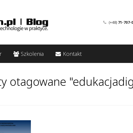
(+48)
71-707-
r
Szkolenia
Kontakt
ty otagowane "edukacjadigi