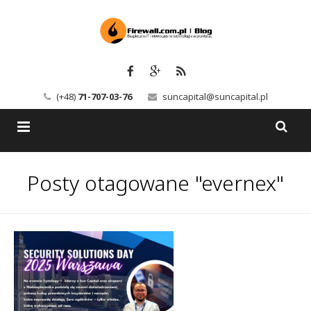
(+48)
71-707-03-76
suncapital@suncapital.pl
Blog
Posty otagowane "evernex"
Usługi
Backup-Solutions
Newsletter
Bezpieczeństwo IT
Szkolenia
Kerio
Kontakt
Serwery pocztowe