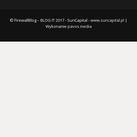
© FirewallBlog – BLOG IT 2017 - SunCapital -
www.suncapital.pl
|
Wykonanie
pavos.media