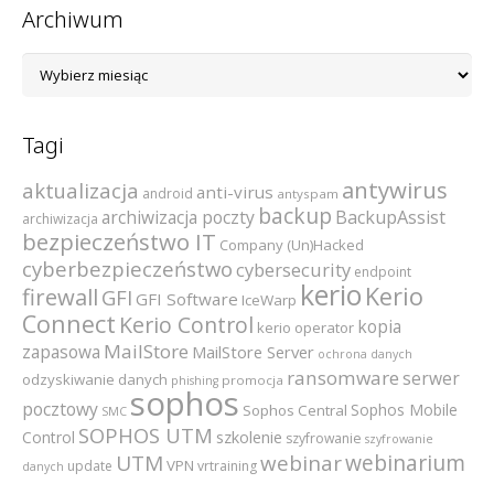
Archiwum
Archiwum
Tagi
antywirus
aktualizacja
anti-virus
android
antyspam
backup
archiwizacja poczty
BackupAssist
archiwizacja
bezpieczeństwo IT
Company (Un)Hacked
cyberbezpieczeństwo
cybersecurity
endpoint
kerio
Kerio
firewall
GFI
GFI Software
IceWarp
Connect
Kerio Control
kopia
kerio operator
MailStore
zapasowa
MailStore Server
ochrona danych
ransomware
serwer
odzyskiwanie danych
promocja
phishing
sophos
pocztowy
Sophos Mobile
Sophos Central
SMC
SOPHOS UTM
szkolenie
Control
szyfrowanie
szyfrowanie
webinarium
UTM
webinar
VPN
update
vrtraining
danych