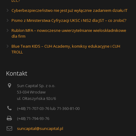
LCC?
Cyberbezpieczeństwo nie jest już wyłącznie zadaniem działu IT
Pismo z Ministerstwa Cyfryzacji UKSC i NIS2 dla JST – co zrobić?
Rublon MFA – nowoczesne uwierzytelnianie wieloskładnikowe
dla firm
Blue Team KIDS – CUH Academy, komiksy edukacyjne i CUH
TROLL
Kontakt
Sun Capital Sp. z o.o.
53-034 Wrocław
ul. Ołtaszyńska 92c/6
(+48) 71-707-03-76 lub 71-360-81-00
(+48) 71-794-93-76
suncapital@suncapital.pl