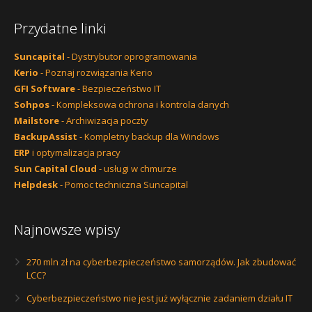
Przydatne linki
Suncapital
- Dystrybutor oprogramowania
Kerio
- Poznaj rozwiązania Kerio
GFI Software
- Bezpieczeństwo IT
Sohpos
- Kompleksowa ochrona i kontrola danych
Mailstore
- Archiwizacja poczty
BackupAssist
- Kompletny backup dla Windows
ERP
i optymalizacja pracy
Sun Capital Cloud
- usługi w chmurze
Helpdesk
- Pomoc techniczna Suncapital
Najnowsze wpisy
270 mln zł na cyberbezpieczeństwo samorządów. Jak zbudować
LCC?
Cyberbezpieczeństwo nie jest już wyłącznie zadaniem działu IT