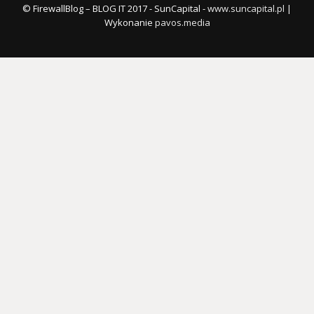
© FirewallBlog – BLOG IT 2017 - SunCapital -
www.suncapital.pl
|
Wykonanie
pavos.media