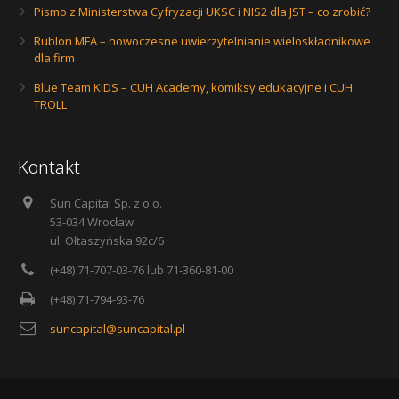
Pismo z Ministerstwa Cyfryzacji UKSC i NIS2 dla JST – co zrobić?
Rublon MFA – nowoczesne uwierzytelnianie wieloskładnikowe
dla firm
Blue Team KIDS – CUH Academy, komiksy edukacyjne i CUH
TROLL
Kontakt
Sun Capital Sp. z o.o.
53-034 Wrocław
ul. Ołtaszyńska 92c/6
(+48) 71-707-03-76 lub 71-360-81-00
(+48) 71-794-93-76
suncapital@suncapital.pl