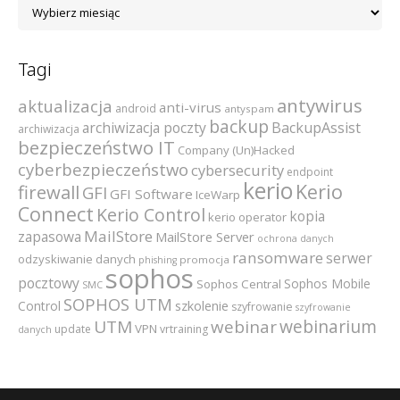
Archiwum
Tagi
antywirus
aktualizacja
anti-virus
android
antyspam
backup
archiwizacja poczty
BackupAssist
archiwizacja
bezpieczeństwo IT
Company (Un)Hacked
cyberbezpieczeństwo
cybersecurity
endpoint
kerio
Kerio
firewall
GFI
GFI Software
IceWarp
Connect
Kerio Control
kopia
kerio operator
MailStore
zapasowa
MailStore Server
ochrona danych
ransomware
serwer
odzyskiwanie danych
promocja
phishing
sophos
pocztowy
Sophos Mobile
Sophos Central
SMC
SOPHOS UTM
szkolenie
Control
szyfrowanie
szyfrowanie
webinarium
UTM
webinar
VPN
update
vrtraining
danych