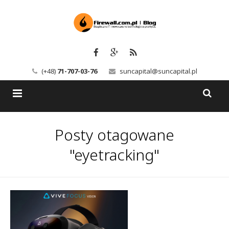
(+48)
71-707-03-76
suncapital@suncapital.pl
Blog
Posty otagowane
Usługi
Backup-Solutions
"eyetracking"
Newsletter
Bezpieczeństwo IT
Szkolenia
Kerio
Kontakt
Serwery pocztowe