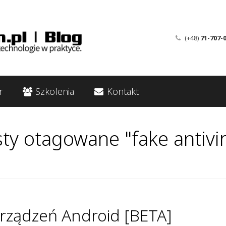
(+48)
71-707-
r
Szkolenia
Kontakt
ty otagowane "fake antivi
ządzeń Android [BETA]