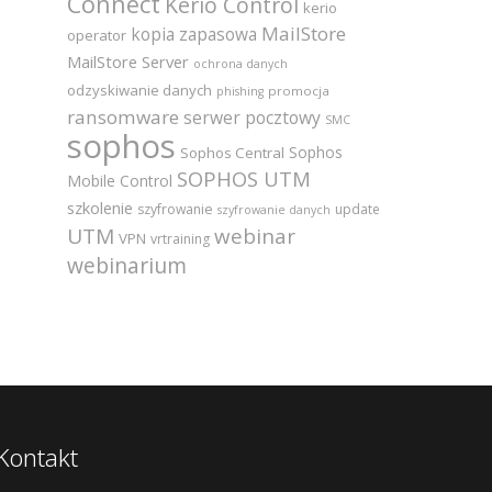
Connect
Kerio Control
kerio
MailStore
kopia zapasowa
operator
MailStore Server
ochrona danych
odzyskiwanie danych
promocja
phishing
ransomware
serwer pocztowy
SMC
sophos
Sophos
Sophos Central
SOPHOS UTM
Mobile Control
szkolenie
szyfrowanie
update
szyfrowanie danych
UTM
webinar
VPN
vrtraining
webinarium
Kontakt