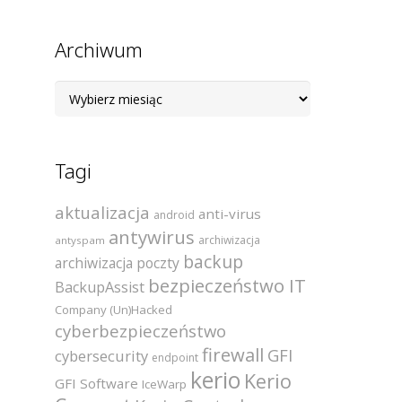
Archiwum
Archiwum
Tagi
aktualizacja
anti-virus
android
antywirus
archiwizacja
antyspam
backup
archiwizacja poczty
bezpieczeństwo IT
BackupAssist
Company (Un)Hacked
cyberbezpieczeństwo
firewall
GFI
cybersecurity
endpoint
kerio
Kerio
GFI Software
IceWarp