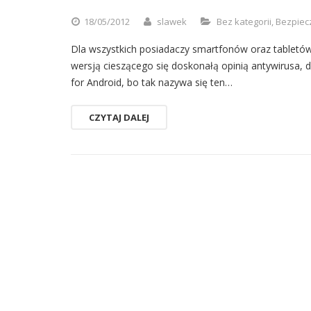
18/05/2012
slawek
Bez kategorii
,
Bezpiec
Dla wszystkich posiadaczy smartfonów oraz tabletó
wersją cieszącego się doskonałą opinią antywirusa, 
for Android, bo tak nazywa się ten…
CZYTAJ DALEJ