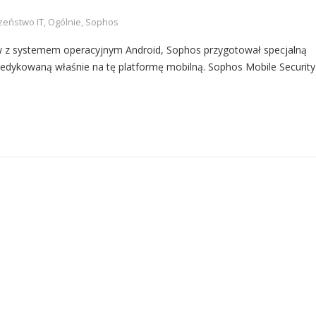
zeństwo IT
,
Ogólnie
,
Sophos
w z systemem operacyjnym Android, Sophos przygotował specjalną
dedykowaną właśnie na tę platformę mobilną. Sophos Mobile Security