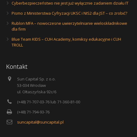
Cyberbezpieczeństwo nie jest już wyłącznie zadaniem działu IT
Pismo z Ministerstwa Cyfryzacji UKSC i NIS2 dla JST – co zrobić?
Rublon MFA – nowoczesne uwierzytelnianie wieloskładnikowe
dla firm
Blue Team KIDS – CUH Academy, komiksy edukacyjne i CUH
TROLL
Kontakt
Sun Capital Sp. z o.o.
53-034 Wrocław
ul. Ołtaszyńska 92c/6
(+48) 71-707-03-76 lub 71-360-81-00
(+48) 71-794-93-76
suncapital@suncapital.pl