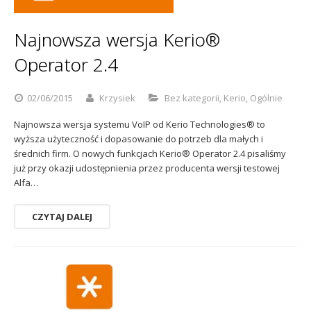
Sophos
Polityka prywatności
Najnowsza wersja Kerio®
Operator 2.4
02/06/2015
Krzysiek
Bez kategorii
,
Kerio
,
Ogólnie
Najnowsza wersja systemu VoIP od Kerio Technologies® to
wyższa użyteczność i dopasowanie do potrzeb dla małych i
średnich firm. O nowych funkcjach Kerio® Operator 2.4 pisaliśmy
już przy okazji udostępnienia przez producenta wersji testowej
Alfa…
CZYTAJ DALEJ