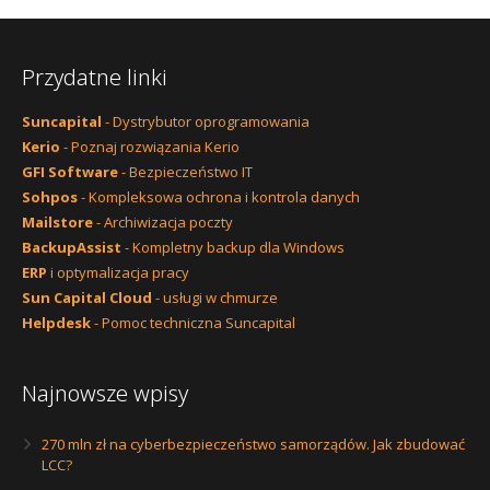
Przydatne linki
Suncapital
- Dystrybutor oprogramowania
Kerio
- Poznaj rozwiązania Kerio
GFI Software
- Bezpieczeństwo IT
Sohpos
- Kompleksowa ochrona i kontrola danych
Mailstore
- Archiwizacja poczty
BackupAssist
- Kompletny backup dla Windows
ERP
i optymalizacja pracy
Sun Capital Cloud
- usługi w chmurze
Helpdesk
- Pomoc techniczna Suncapital
Najnowsze wpisy
270 mln zł na cyberbezpieczeństwo samorządów. Jak zbudować
LCC?