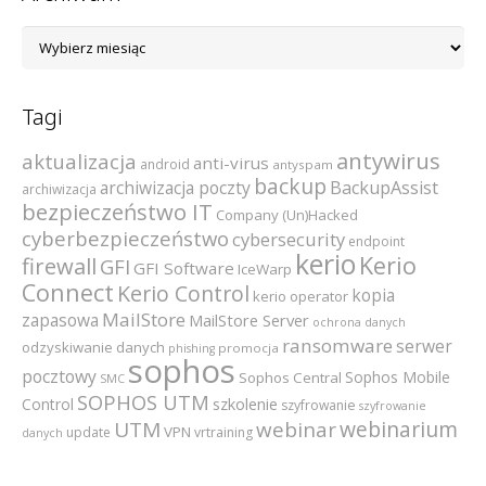
Archiwum
Tagi
antywirus
aktualizacja
anti-virus
android
antyspam
backup
archiwizacja poczty
BackupAssist
archiwizacja
bezpieczeństwo IT
Company (Un)Hacked
cyberbezpieczeństwo
cybersecurity
endpoint
kerio
Kerio
firewall
GFI
GFI Software
IceWarp
Connect
Kerio Control
kopia
kerio operator
MailStore
zapasowa
MailStore Server
ochrona danych
ransomware
serwer
odzyskiwanie danych
promocja
phishing
sophos
pocztowy
Sophos Mobile
Sophos Central
SMC
SOPHOS UTM
szkolenie
Control
szyfrowanie
szyfrowanie
webinarium
UTM
webinar
VPN
update
vrtraining
danych