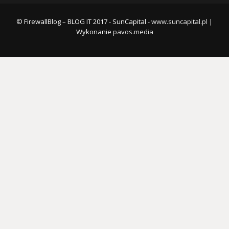
© FirewallBlog – BLOG IT 2017 - SunCapital -
www.suncapital.pl
|
Wykonanie
pavos.media