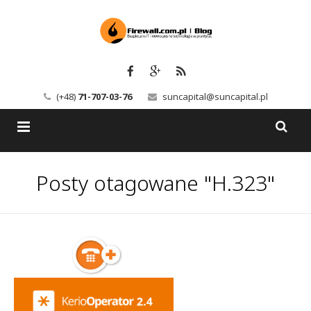
(+48)
71-707-03-76
suncapital@suncapital.pl
Blog
Posty otagowane "H.323"
Usługi
Backup-Solutions
Newsletter
Bezpieczeństwo IT
Szkolenia
Kerio
Kontakt
Serwery pocztowe