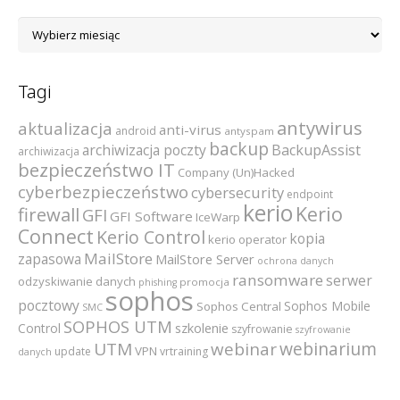
Archiwum
Tagi
antywirus
aktualizacja
anti-virus
android
antyspam
backup
archiwizacja poczty
BackupAssist
archiwizacja
bezpieczeństwo IT
Company (Un)Hacked
cyberbezpieczeństwo
cybersecurity
endpoint
kerio
Kerio
firewall
GFI
GFI Software
IceWarp
Connect
Kerio Control
kopia
kerio operator
MailStore
zapasowa
MailStore Server
ochrona danych
ransomware
serwer
odzyskiwanie danych
promocja
phishing
sophos
pocztowy
Sophos Mobile
Sophos Central
SMC
SOPHOS UTM
szkolenie
Control
szyfrowanie
szyfrowanie
webinarium
UTM
webinar
VPN
update
vrtraining
danych