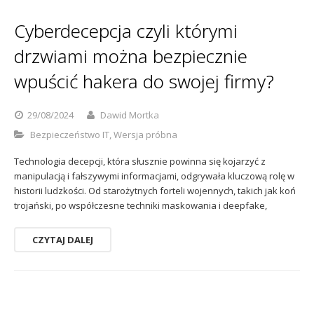
Sophos
Polityka prywatności
Cyberdecepcja czyli którymi
drzwiami można bezpiecznie
wpuścić hakera do swojej firmy?
29/08/2024
Dawid Mortka
Bezpieczeństwo IT
,
Wersja próbna
Technologia decepcji, która słusznie powinna się kojarzyć z
manipulacją i fałszywymi informacjami, odgrywała kluczową rolę w
historii ludzkości. Od starożytnych forteli wojennych, takich jak koń
trojański, po współczesne techniki maskowania i deepfake,
CZYTAJ DALEJ