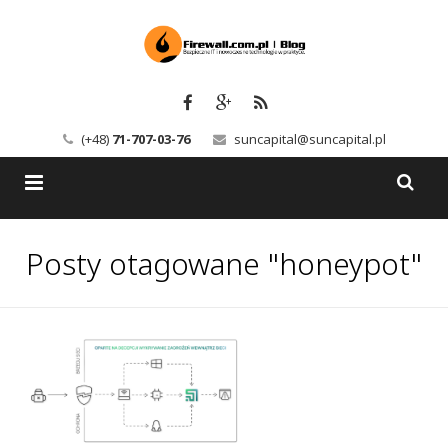
(+48)
71-707-03-76
suncapital@suncapital.pl
Blog
Posty otagowane "honeypot"
Usługi
Backup-Solutions
Newsletter
Bezpieczeństwo IT
Szkolenia
Kerio
Kontakt
Serwery pocztowe