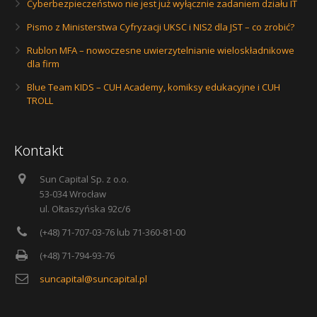
Cyberbezpieczeństwo nie jest już wyłącznie zadaniem działu IT
Pismo z Ministerstwa Cyfryzacji UKSC i NIS2 dla JST – co zrobić?
Rublon MFA – nowoczesne uwierzytelnianie wieloskładnikowe
dla firm
Blue Team KIDS – CUH Academy, komiksy edukacyjne i CUH
TROLL
Kontakt
Sun Capital Sp. z o.o.
53-034 Wrocław
ul. Ołtaszyńska 92c/6
(+48) 71-707-03-76 lub 71-360-81-00
(+48) 71-794-93-76
suncapital@suncapital.pl