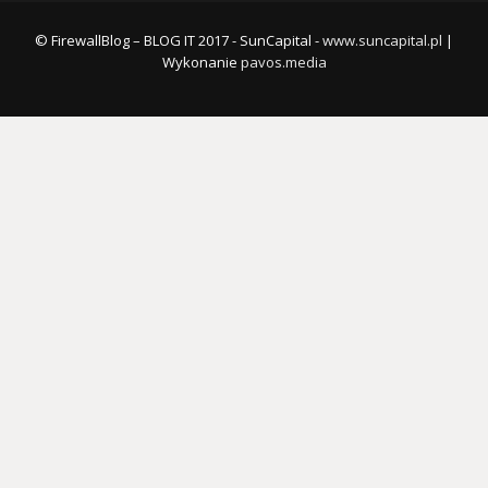
© FirewallBlog – BLOG IT 2017 - SunCapital -
www.suncapital.pl
|
Wykonanie
pavos.media