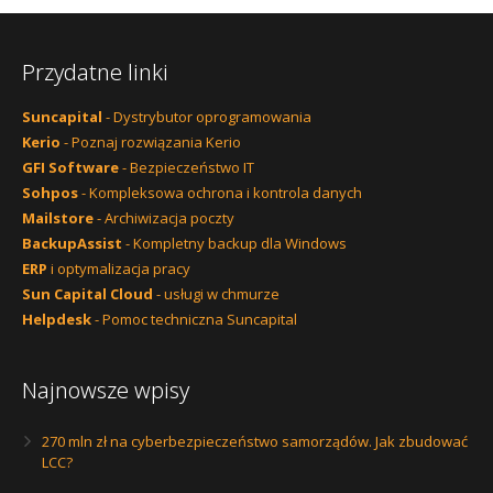
Przydatne linki
Suncapital
- Dystrybutor oprogramowania
Kerio
- Poznaj rozwiązania Kerio
GFI Software
- Bezpieczeństwo IT
Sohpos
- Kompleksowa ochrona i kontrola danych
Mailstore
- Archiwizacja poczty
BackupAssist
- Kompletny backup dla Windows
ERP
i optymalizacja pracy
Sun Capital Cloud
- usługi w chmurze
Helpdesk
- Pomoc techniczna Suncapital
Najnowsze wpisy
270 mln zł na cyberbezpieczeństwo samorządów. Jak zbudować
LCC?