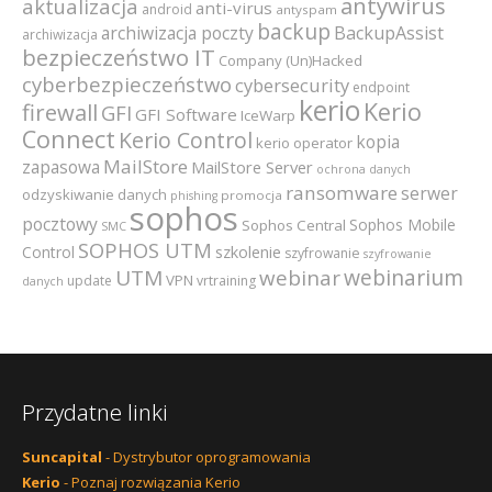
antywirus
aktualizacja
anti-virus
android
antyspam
backup
archiwizacja poczty
BackupAssist
archiwizacja
bezpieczeństwo IT
Company (Un)Hacked
cyberbezpieczeństwo
cybersecurity
endpoint
kerio
Kerio
firewall
GFI
GFI Software
IceWarp
Connect
Kerio Control
kopia
kerio operator
MailStore
zapasowa
MailStore Server
ochrona danych
ransomware
serwer
odzyskiwanie danych
promocja
phishing
sophos
pocztowy
Sophos Mobile
Sophos Central
SMC
SOPHOS UTM
szkolenie
Control
szyfrowanie
szyfrowanie
webinarium
UTM
webinar
VPN
update
vrtraining
danych
Przydatne linki
Suncapital
- Dystrybutor oprogramowania
Kerio
- Poznaj rozwiązania Kerio