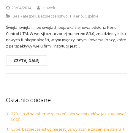
Sophos
Polityka prywatności
23/04/2014
slawek
Bez kategorii
,
Bezpieczeństwo IT
,
Kerio
,
Ogólnie
Święta, święta i… po świętach pojawiła się nowa odsłona Kerio
Control UTM. W wersji oznaczonej numerem 8.3.0, znajdziemy kilka
nowych funkcjonalności, w tym między innymi Reverse Proxy, które
z perspektywy wielu firm i instytucji jest…
CZYTAJ DALEJ
Ostatnio dodane
270 mln zł na cyberbezpieczeństwo samorządów. Jak zbudować
LCC?
Cyberbezpieczeństwo nie jest już wyłącznie zadaniem działu IT