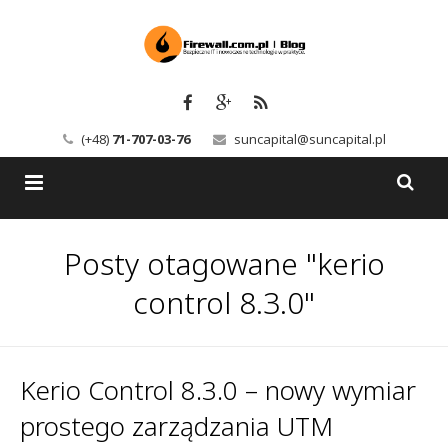
(+48)
71-707-03-76
suncapital@suncapital.pl
Blog
Posty otagowane "kerio
Usługi
Backup-Solutions
control 8.3.0"
Newsletter
Bezpieczeństwo IT
Szkolenia
Kerio
Kerio Control 8.3.0 – nowy wymiar
prostego zarządzania UTM
Kontakt
Serwery pocztowe