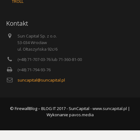
TROLL
Kontakt
Sun Capital Sp. z o.o.
53-034 Wrocław
ul. Ołtaszyńska 92c/6
(+48) 71-707-03-76 lub 71-360-81-00
(+48) 71-794-93-76
suncapital@suncapital.pl
© FirewallBlog – BLOG IT 2017 - SunCapital -
www.suncapital.pl
|
Wykonanie
pavos.media