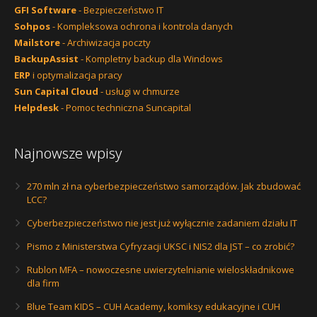
GFI Software
- Bezpieczeństwo IT
Sohpos
- Kompleksowa ochrona i kontrola danych
Mailstore
- Archiwizacja poczty
BackupAssist
- Kompletny backup dla Windows
ERP
i optymalizacja pracy
Sun Capital Cloud
- usługi w chmurze
Helpdesk
- Pomoc techniczna Suncapital
Najnowsze wpisy
270 mln zł na cyberbezpieczeństwo samorządów. Jak zbudować
LCC?
Cyberbezpieczeństwo nie jest już wyłącznie zadaniem działu IT
Pismo z Ministerstwa Cyfryzacji UKSC i NIS2 dla JST – co zrobić?
Rublon MFA – nowoczesne uwierzytelnianie wieloskładnikowe
dla firm
Blue Team KIDS – CUH Academy, komiksy edukacyjne i CUH