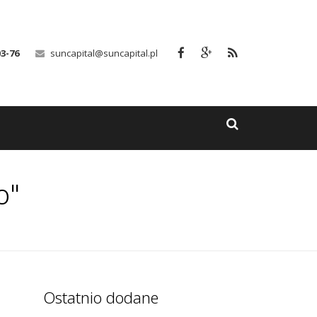
03-76
suncapital@suncapital.pl
o"
Ostatnio dodane