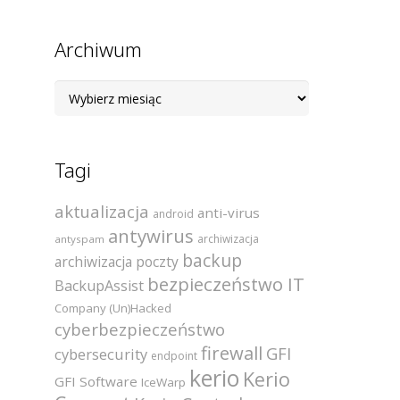
Archiwum
Archiwum
Tagi
aktualizacja
anti-virus
android
antywirus
archiwizacja
antyspam
backup
archiwizacja poczty
bezpieczeństwo IT
BackupAssist
Company (Un)Hacked
cyberbezpieczeństwo
firewall
GFI
cybersecurity
endpoint
kerio
Kerio
GFI Software
IceWarp