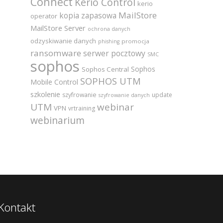
Connect
Kerio Control
kerio
MailStore
kopia zapasowa
operator
MailStore Server
ochrona danych
odzyskiwanie danych
promocja
phishing
ransomware
serwer pocztowy
SMC
sophos
Sophos
Sophos Central
SOPHOS UTM
Mobile Control
szkolenie
szyfrowanie
update
szyfrowanie danych
UTM
webinar
VPN
vrtraining
webinarium
Kontakt