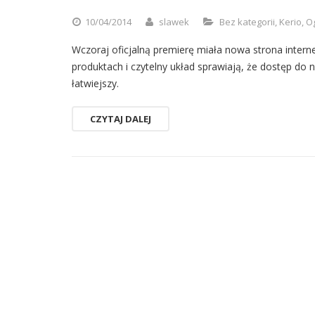
10/04/2014
slawek
Bez kategorii
,
Kerio
,
O
Wczoraj oficjalną premierę miała nowa strona inter
produktach i czytelny układ sprawiają, że dostęp do n
łatwiejszy.
CZYTAJ DALEJ