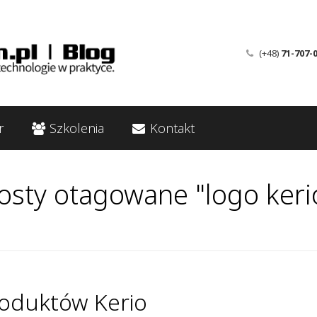
(+48)
71-707-
r
Szkolenia
Kontakt
osty otagowane "logo keri
roduktów Kerio