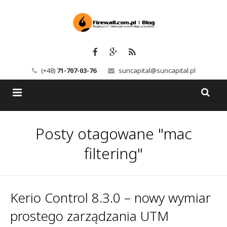
(+48)
71-707-03-76
suncapital@suncapital.pl
Blog
Posty otagowane "mac
Usługi
Backup-Solutions
filtering"
Newsletter
Bezpieczeństwo IT
Szkolenia
Kerio
Kerio Control 8.3.0 – nowy wymiar
prostego zarządzania UTM
Kontakt
Serwery pocztowe