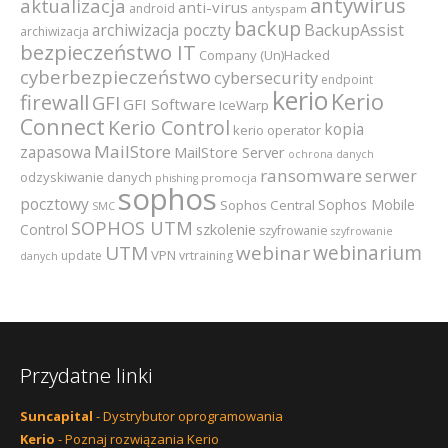
antywirus
aktualizacja
anti-virus
android
antyspam
backup
archiwizacja poczty
BackupAssist
archiwizacja
bezpieczeństwo IT
Company (Un)Hacked
cyberbezpieczeństwo
cybersecurity
endpoint
kerio
Kerio
firewall
GFI
GFI Software
IceWarp
Connect
Kerio Control
kopia
kerio operator
MailStore
zapasowa
MailStore Server
ochrona danych
ransomware
serwer
odzyskiwanie danych
promocja
phishing
sophos
pocztowy
Sophos Mobile
Sophos Central
SMC
SOPHOS UTM
szkolenie
Control
szyfrowanie
szyfrowanie
webinarium
UTM
webinar
VPN
update
vrtraining
danych
Przydatne linki
Suncapital
- Dystrybutor oprogramowania
Kerio
- Poznaj rozwiązania Kerio