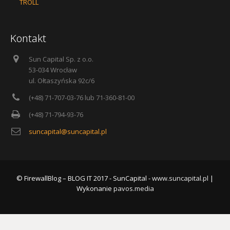
TROLL
Kontakt
Sun Capital Sp. z o.o.
53-034 Wrocław
ul. Ołtaszyńska 92c/6
(+48) 71-707-03-76 lub 71-360-81-00
(+48) 71-794-93-76
suncapital@suncapital.pl
© FirewallBlog – BLOG IT 2017 - SunCapital -
www.suncapital.pl
|
Wykonanie
pavos.media