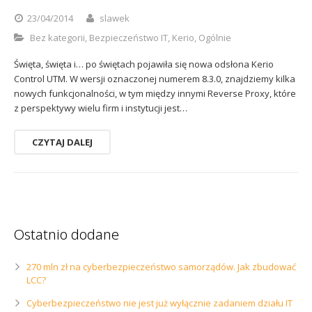
Sophos
Polityka prywatności
23/04/2014
slawek
Bez kategorii
,
Bezpieczeństwo IT
,
Kerio
,
Ogólnie
Święta, święta i… po świętach pojawiła się nowa odsłona Kerio
Control UTM. W wersji oznaczonej numerem 8.3.0, znajdziemy kilka
nowych funkcjonalności, w tym między innymi Reverse Proxy, które
z perspektywy wielu firm i instytucji jest…
CZYTAJ DALEJ
Ostatnio dodane
270 mln zł na cyberbezpieczeństwo samorządów. Jak zbudować
LCC?
Cyberbezpieczeństwo nie jest już wyłącznie zadaniem działu IT