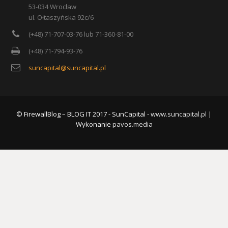
53-034 Wrocław
ul. Ołtaszyńska 92c/6
(+48) 71-707-03-76 lub 71-360-81-00
(+48) 71-794-93-76
suncapital@suncapital.pl
© FirewallBlog – BLOG IT 2017 - SunCapital -
www.suncapital.pl
|
Wykonanie
pavos.media