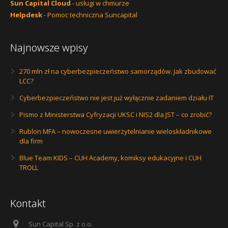
Sun Capital Cloud
- usługi w chmurze
Helpdesk
- Pomoc techniczna Suncapital
Najnowsze wpisy
270 mln zł na cyberbezpieczeństwo samorządów. Jak zbudować
LCC?
Cyberbezpieczeństwo nie jest już wyłącznie zadaniem działu IT
Pismo z Ministerstwa Cyfryzacji UKSC i NIS2 dla JST – co zrobić?
Rublon MFA – nowoczesne uwierzytelnianie wieloskładnikowe
dla firm
Blue Team KIDS – CUH Academy, komiksy edukacyjne i CUH
TROLL
Kontakt
Sun Capital Sp. z o.o.