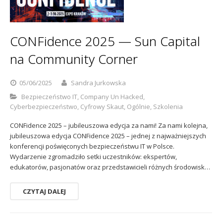
Sophos
Polityka prywatności
CONFidence 2025 — Sun Capital
na Community Corner
05/06/2025
Sandra Jurkowska
Bezpieczeństwo IT
,
Company Un Hacked
,
Cyberbezpieczeństwo
,
Cyfrowy Skaut
,
Ogólnie
,
Szkolenia
CONFidence 2025 – jubileuszowa edycja za nami! Za nami kolejna,
jubileuszowa edycja CONFidence 2025 – jednej z najważniejszych
konferencji poświęconych bezpieczeństwu IT w Polsce.
Wydarzenie zgromadziło setki uczestników: ekspertów,
edukatorów, pasjonatów oraz przedstawicieli różnych środowisk…
CZYTAJ DALEJ