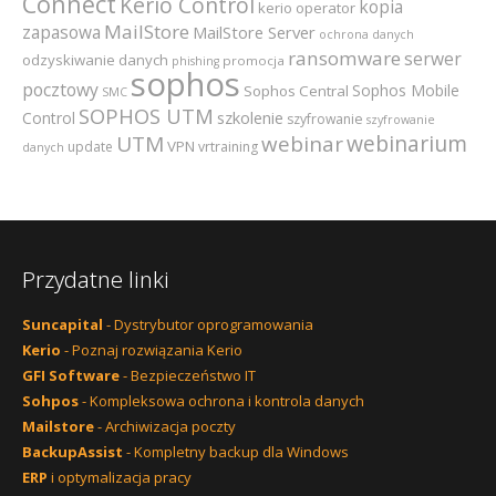
Connect
Kerio Control
kopia
kerio operator
MailStore
zapasowa
MailStore Server
ochrona danych
ransomware
serwer
odzyskiwanie danych
promocja
phishing
sophos
pocztowy
Sophos Mobile
Sophos Central
SMC
SOPHOS UTM
szkolenie
Control
szyfrowanie
szyfrowanie
webinarium
UTM
webinar
VPN
update
vrtraining
danych
Przydatne linki
Suncapital
- Dystrybutor oprogramowania
Kerio
- Poznaj rozwiązania Kerio
GFI Software
- Bezpieczeństwo IT
Sohpos
- Kompleksowa ochrona i kontrola danych
Mailstore
- Archiwizacja poczty
BackupAssist
- Kompletny backup dla Windows
ERP
i optymalizacja pracy