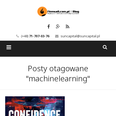
(+48)
71-707-03-76
suncapital@suncapital.pl
Blog
Posty otagowane
Usługi
Backup-Solutions
"machinelearning"
Newsletter
Bezpieczeństwo IT
Szkolenia
Kerio
Kontakt
Serwery pocztowe