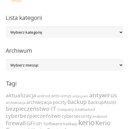
TROLL
Lista kategorii
Lista
kategorii
Archiwum
Archiwum
Tagi
antywirus
aktualizacja
anti-virus
android
antyspam
backup
archiwizacja poczty
BackupAssist
archiwizacja
bezpieczeństwo IT
Company (Un)Hacked
cyberbezpieczeństwo
cybersecurity
endpoint
kerio
Kerio
firewall
GFI
GFI Software
IceWarp