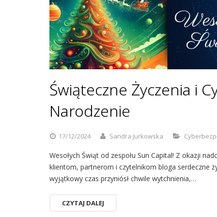
Świąteczne Życzenia i 
Narodzenie
17/12/2024
Sandra Jurkowska
Cyberbezp
Wesołych Świąt od zespołu Sun Capital! Z okazji n
klientom, partnerom i czytelnikom bloga serdeczne ży
wyjątkowy czas przyniósł chwile wytchnienia,…
CZYTAJ DALEJ