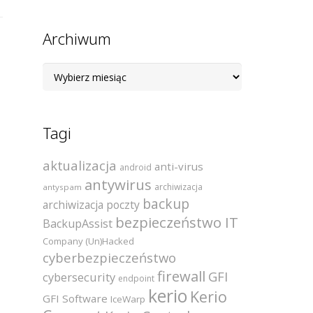
Archiwum
Archiwum
Tagi
aktualizacja
anti-virus
android
antywirus
archiwizacja
antyspam
backup
archiwizacja poczty
bezpieczeństwo IT
BackupAssist
Company (Un)Hacked
cyberbezpieczeństwo
firewall
GFI
cybersecurity
endpoint
kerio
Kerio
GFI Software
IceWarp