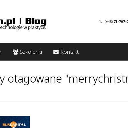
(+48)
71-707-
r
Szkolenia
Kontakt
y otagowane "merrychris