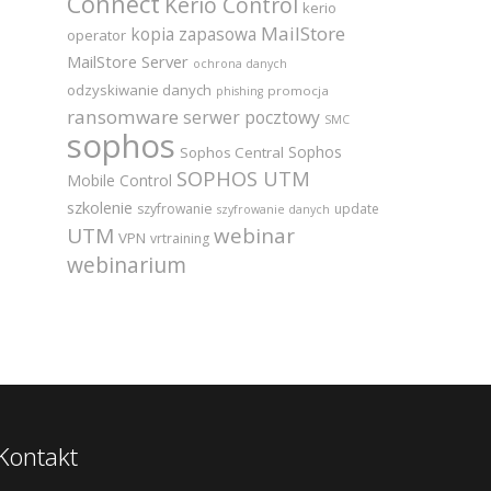
Connect
Kerio Control
kerio
MailStore
kopia zapasowa
operator
MailStore Server
ochrona danych
odzyskiwanie danych
promocja
phishing
ransomware
serwer pocztowy
SMC
sophos
Sophos
Sophos Central
SOPHOS UTM
Mobile Control
szkolenie
szyfrowanie
update
szyfrowanie danych
UTM
webinar
VPN
vrtraining
webinarium
Kontakt