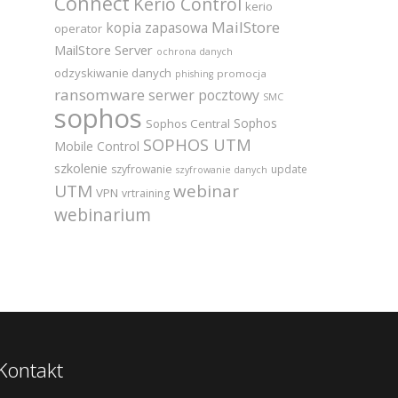
Connect
Kerio Control
kerio
MailStore
kopia zapasowa
operator
MailStore Server
ochrona danych
odzyskiwanie danych
promocja
phishing
ransomware
serwer pocztowy
SMC
sophos
Sophos
Sophos Central
SOPHOS UTM
Mobile Control
szkolenie
szyfrowanie
update
szyfrowanie danych
UTM
webinar
VPN
vrtraining
webinarium
Kontakt