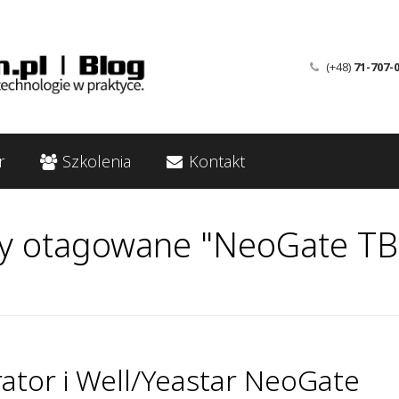
(+48)
71-707-
r
Szkolenia
Kontakt
y otagowane "NeoGate T
ator i Well/Yeastar NeoGate