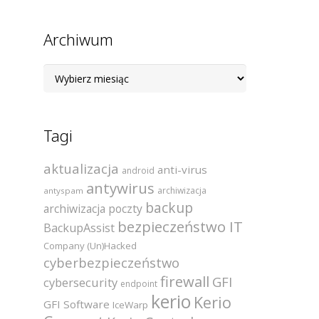
Archiwum
Archiwum
Tagi
aktualizacja
anti-virus
android
antywirus
archiwizacja
antyspam
backup
archiwizacja poczty
bezpieczeństwo IT
BackupAssist
Company (Un)Hacked
cyberbezpieczeństwo
firewall
GFI
cybersecurity
endpoint
kerio
Kerio
GFI Software
IceWarp