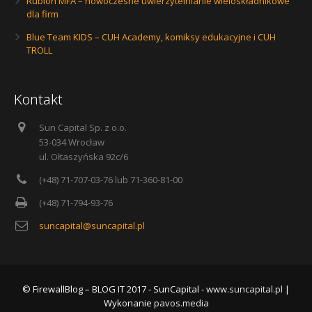
Rublon MFA – nowoczesne uwierzytelnianie wieloskładnikowe
dla firm
Blue Team KIDS – CUH Academy, komiksy edukacyjne i CUH
TROLL
Kontakt
Sun Capital Sp. z o.o.
53-034 Wrocław
ul. Ołtaszyńska 92c/6
(+48) 71-707-03-76 lub 71-360-81-00
(+48) 71-794-93-76
suncapital@suncapital.pl
© FirewallBlog – BLOG IT 2017 - SunCapital -
www.suncapital.pl
|
Wykonanie
pavos.media