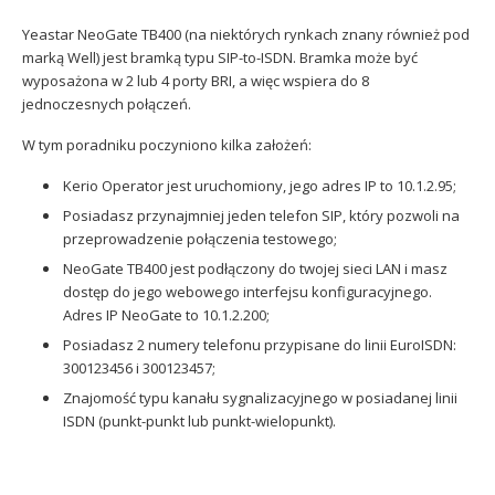
Sophos
Polityka prywatności
Yeastar NeoGate TB400 (na niektórych rynkach znany również pod
marką Well) jest bramką typu SIP-to-ISDN. Bramka może być
wyposażona w 2 lub 4 porty BRI, a więc wspiera do 8
jednoczesnych połączeń.
W tym poradniku poczyniono kilka założeń:
Kerio Operator jest uruchomiony, jego adres IP to 10.1.2.95;
Posiadasz przynajmniej jeden telefon SIP, który pozwoli na
przeprowadzenie połączenia testowego;
NeoGate TB400 jest podłączony do twojej sieci LAN i masz
dostęp do jego webowego interfejsu konfiguracyjnego.
Adres IP NeoGate to 10.1.2.200;
Posiadasz 2 numery telefonu przypisane do linii EuroISDN:
300123456 i 300123457;
Znajomość typu kanału sygnalizacyjnego w posiadanej linii
ISDN (punkt-punkt lub punkt-wielopunkt).