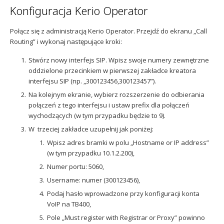
Konfiguracja Kerio Operator
Połącz się z administracją Kerio Operator. Przejdź do ekranu „Call
Routing” i wykonaj następujące kroki:
Stwórz nowy interfejs SIP. Wpisz swoje numery zewnętrzne
oddzielone przecinkiem w pierwszej zakładce kreatora
interfejsu SIP (np. „300123456,300123457”).
Na kolejnym ekranie, wybierz rozszerzenie do odbierania
połączeń z tego interfejsu i ustaw prefix dla połączeń
wychodzących (w tym przypadku będzie to 9).
W trzeciej zakładce uzupełnij jak poniżej:
Wpisz adres bramki w polu „Hostname or IP address”
(w tym przypadku 10.1.2.200),
Numer portu: 5060,
Username: numer (300123456),
Podaj hasło wprowadzone przy konfiguracji konta
VoIP na TB400,
Pole „Must register with Registrar or Proxy” powinno