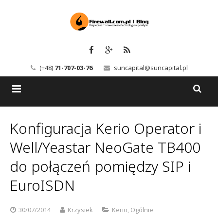
(+48)
71-707-03-76
suncapital@suncapital.pl
Blog
Konfiguracja Kerio Operator i
Usługi
Backup-Solutions
Well/Yeastar NeoGate TB400
Newsletter
Bezpieczeństwo IT
do połączeń pomiędzy SIP i
EuroISDN
Szkolenia
Kerio
Kontakt
Serwery pocztowe
30/07/2014
Krzysiek
Kerio
,
Ogólnie