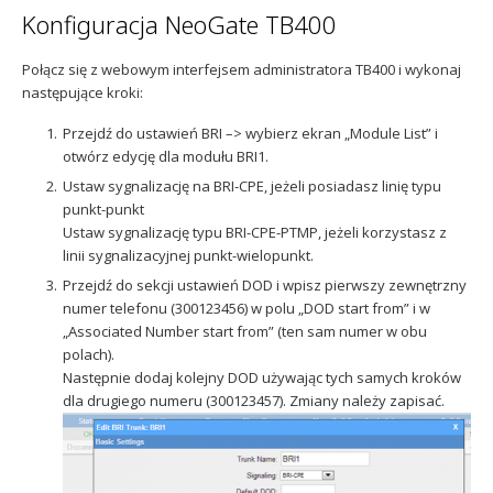
Konfiguracja NeoGate TB400
Połącz się z webowym interfejsem administratora TB400 i wykonaj
następujące kroki:
Przejdź do ustawień BRI –> wybierz ekran „Module List” i
otwórz edycję dla modułu BRI1.
Ustaw sygnalizację na BRI-CPE, jeżeli posiadasz linię typu
punkt-punkt
Ustaw sygnalizację typu BRI-CPE-PTMP, jeżeli korzystasz z
linii sygnalizacyjnej punkt-wielopunkt.
Przejdź do sekcji ustawień DOD i wpisz pierwszy zewnętrzny
numer telefonu (300123456) w polu „DOD start from” i w
„Associated Number start from” (ten sam numer w obu
polach).
Następnie dodaj kolejny DOD używając tych samych kroków
dla drugiego numeru (300123457). Zmiany należy zapisać.