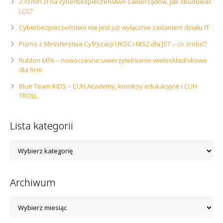
270 mln zł na cyberbezpieczeństwo samorządów. Jak zbudować
LCC?
Cyberbezpieczeństwo nie jest już wyłącznie zadaniem działu IT
Pismo z Ministerstwa Cyfryzacji UKSC i NIS2 dla JST – co zrobić?
Rublon MFA – nowoczesne uwierzytelnianie wieloskładnikowe
dla firm
Blue Team KIDS – CUH Academy, komiksy edukacyjne i CUH
TROLL
Lista kategorii
Lista
kategorii
Archiwum
Archiwum