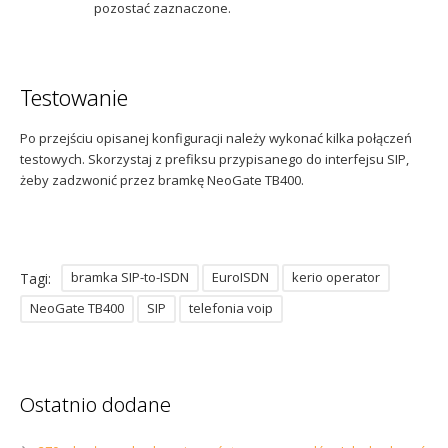
pozostać zaznaczone.
Testowanie
Po przejściu opisanej konfiguracji należy wykonać kilka połączeń
testowych. Skorzystaj z prefiksu przypisanego do interfejsu SIP,
żeby zadzwonić przez bramkę NeoGate TB400.
bramka SIP-to-ISDN
EuroISDN
kerio operator
Tagi:
NeoGate TB400
SIP
telefonia voip
Ostatnio dodane