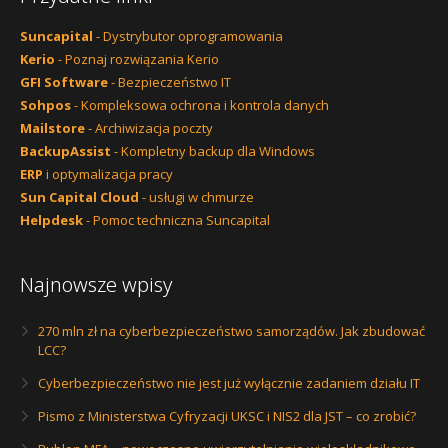
Suncapital
- Dystrybutor oprogramowania
Kerio
- Poznaj rozwiązania Kerio
GFI Software
- Bezpieczeństwo IT
Sohpos
- Kompleksowa ochrona i kontrola danych
Mailstore
- Archiwizacja poczty
BackupAssist
- Kompletny backup dla Windows
ERP
i optymalizacja pracy
Sun Capital Cloud
- usługi w chmurze
Helpdesk
- Pomoc techniczna Suncapital
Najnowsze wpisy
270 mln zł na cyberbezpieczeństwo samorządów. Jak zbudować
LCC?
Cyberbezpieczeństwo nie jest już wyłącznie zadaniem działu IT
Pismo z Ministerstwa Cyfryzacji UKSC i NIS2 dla JST – co zrobić?