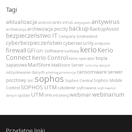
Tagi
antywirus
aktualizacja
anti-virus
android
antyspam
backup
archiwizacja poczty
BackupAssist
archiwizacja
bezpieczeństwo IT
Company (Un)Hacked
cyberbezpieczeństwo
cybersecurity
endpoint
kerio
Kerio
firewall
GFI
GFI Software
IceWarp
Connect
Kerio Control
kopia
kerio operator
MailStore
zapasowa
MailStore Server
ochrona danych
ransomware
serwer
odzyskiwanie danych
promocja
phishing
sophos
pocztowy
Sophos Mobile
Sophos Central
SMC
SOPHOS UTM
szkolenie
Control
szyfrowanie
szyfrowanie
webinarium
UTM
webinar
VPN
update
vrtraining
danych
Przydatne linki