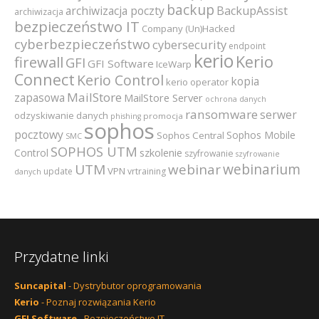
backup
archiwizacja poczty
BackupAssist
archiwizacja
bezpieczeństwo IT
Company (Un)Hacked
cyberbezpieczeństwo
cybersecurity
endpoint
kerio
Kerio
firewall
GFI
GFI Software
IceWarp
Connect
Kerio Control
kopia
kerio operator
MailStore
zapasowa
MailStore Server
ochrona danych
ransomware
serwer
odzyskiwanie danych
promocja
phishing
sophos
pocztowy
Sophos Mobile
Sophos Central
SMC
SOPHOS UTM
szkolenie
Control
szyfrowanie
szyfrowanie
webinarium
UTM
webinar
VPN
update
vrtraining
danych
Przydatne linki
Suncapital
- Dystrybutor oprogramowania
Kerio
- Poznaj rozwiązania Kerio
GFI Software
- Bezpieczeństwo IT