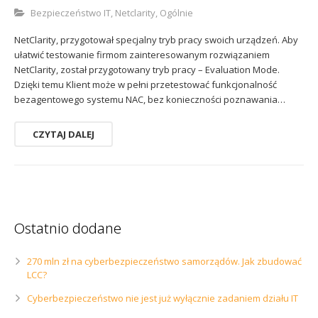
Sophos
Polityka prywatności
Bezpieczeństwo IT
,
Netclarity
,
Ogólnie
NetClarity, przygotował specjalny tryb pracy swoich urządzeń. Aby
ułatwić testowanie firmom zainteresowanym rozwiązaniem
NetClarity, został przygotowany tryb pracy – Evaluation Mode.
Dzięki temu Klient może w pełni przetestować funkcjonalność
bezagentowego systemu NAC, bez konieczności poznawania…
CZYTAJ DALEJ
Ostatnio dodane
270 mln zł na cyberbezpieczeństwo samorządów. Jak zbudować
LCC?
Cyberbezpieczeństwo nie jest już wyłącznie zadaniem działu IT