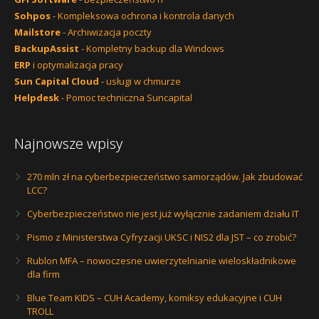
Sohpos
- Kompleksowa ochrona i kontrola danych
Mailstore
- Archiwizacja poczty
BackupAssist
- Kompletny backup dla Windows
ERP
i optymalizacja pracy
Sun Capital Cloud
- usługi w chmurze
Helpdesk
- Pomoc techniczna Suncapital
Najnowsze wpisy
270 mln zł na cyberbezpieczeństwo samorządów. Jak zbudować
LCC?
Cyberbezpieczeństwo nie jest już wyłącznie zadaniem działu IT
Pismo z Ministerstwa Cyfryzacji UKSC i NIS2 dla JST – co zrobić?
Rublon MFA – nowoczesne uwierzytelnianie wieloskładnikowe
dla firm
Blue Team KIDS – CUH Academy, komiksy edukacyjne i CUH
TROLL