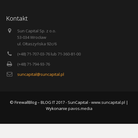
Kontakt
Sun Capital Sp. z o.o.
53-034 Wrocław
ul. Ołtaszyńska 92c/6
(+48) 71-707-03-76 lub 71-360-81-00
(+48) 71-794-93-76
suncapital@suncapital.pl
© FirewallBlog – BLOG IT 2017 - SunCapital -
www.suncapital.pl
|
Wykonanie
pavos.media