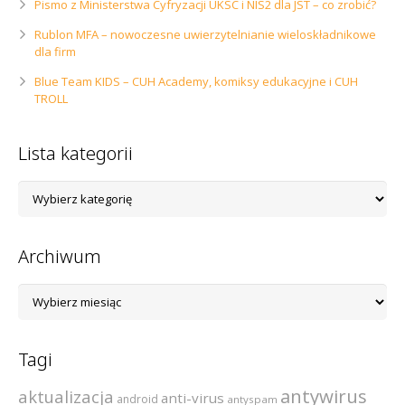
Pismo z Ministerstwa Cyfryzacji UKSC i NIS2 dla JST – co zrobić?
Rublon MFA – nowoczesne uwierzytelnianie wieloskładnikowe
dla firm
Blue Team KIDS – CUH Academy, komiksy edukacyjne i CUH
TROLL
Lista kategorii
Lista
kategorii
Archiwum
Archiwum
Tagi
antywirus
aktualizacja
anti-virus
android
antyspam