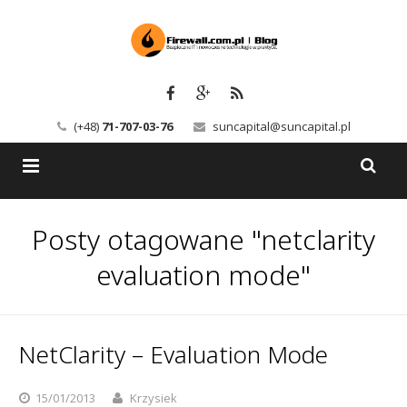
(+48)
71-707-03-76
suncapital@suncapital.pl
Blog
Posty otagowane "netclarity
Usługi
Backup-Solutions
evaluation mode"
Newsletter
Bezpieczeństwo IT
Szkolenia
Kerio
NetClarity – Evaluation Mode
Kontakt
Serwery pocztowe
15/01/2013
Krzysiek