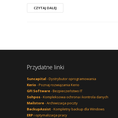
CZYTAJ DALEJ
Przydatne linki
Suncapital
- Dystrybutor oprogramowania
Kerio
- Poznaj rozwiązania Kerio
GFI Software
- Bezpieczeństwo IT
Sohpos
- Kompleksowa ochrona i kontrola danych
Mailstore
- Archiwizacja poczty
BackupAssist
- Kompletny backup dla Windows
ERP
i optymalizacja pracy