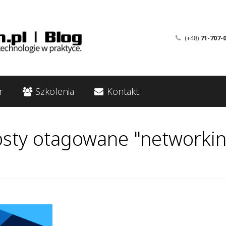
(+48)
71-707-
r
Szkolenia
Kontakt
sty otagowane "networki