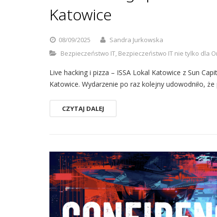
Katowice
08/09/2025
Sandra Jurkowska
Bezpieczeństwo IT
,
Bezpieczeństwo IT nie tylko dla O
Live hacking i pizza – ISSA Lokal Katowice z Sun Capi
Katowice. Wydarzenie po raz kolejny udowodniło, że
CZYTAJ DALEJ