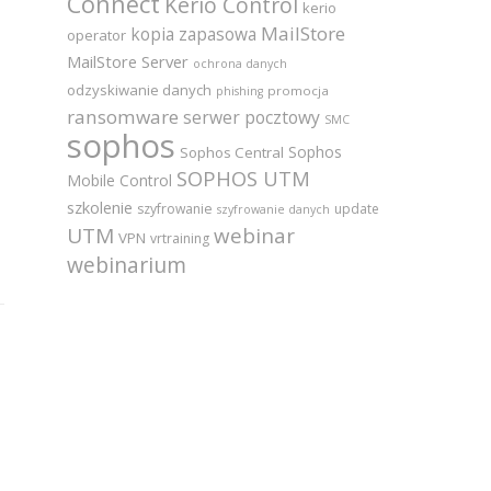
Connect
Kerio Control
kerio
MailStore
kopia zapasowa
operator
MailStore Server
ochrona danych
odzyskiwanie danych
promocja
phishing
ransomware
serwer pocztowy
SMC
sophos
Sophos
Sophos Central
SOPHOS UTM
Mobile Control
szkolenie
szyfrowanie
update
szyfrowanie danych
UTM
webinar
VPN
vrtraining
webinarium