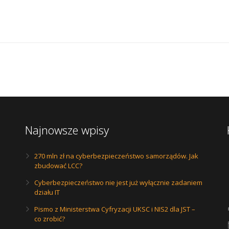
Najnowsze wpisy
270 mln zł na cyberbezpieczeństwo samorządów. Jak
zbudować LCC?
Cyberbezpieczeństwo nie jest już wyłącznie zadaniem
działu IT
Pismo z Ministerstwa Cyfryzacji UKSC i NIS2 dla JST –
co zrobić?