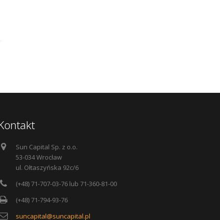
Kontakt
Sun Capital Sp. z o.o.
53-034 Wrocław
ul. Ołtaszyńska 92c/6
(+48) 71-707-03-76 lub 71-360-81-00
(+48) 71-794-93-76
suncapital@suncapital.pl