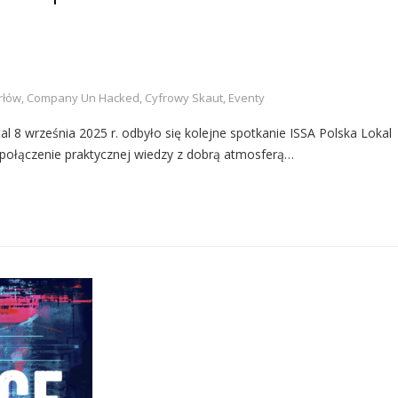
rłów
,
Company Un Hacked
,
Cyfrowy Skaut
,
Eventy
tal 8 września 2025 r. odbyło się kolejne spotkanie ISSA Polska Lokal
 połączenie praktycznej wiedzy z dobrą atmosferą…