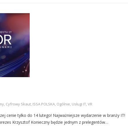
my
,
Cyfrowy Skaut
,
ISSA POLSKA
,
Ogólnie
,
Usługi IT
,
VR
j cenie tylko do 14 lutego! Najważniejsze wydarzenie w branży IT!
 prezes Krzysztof Konieczny będzie jednym z prelegentów…