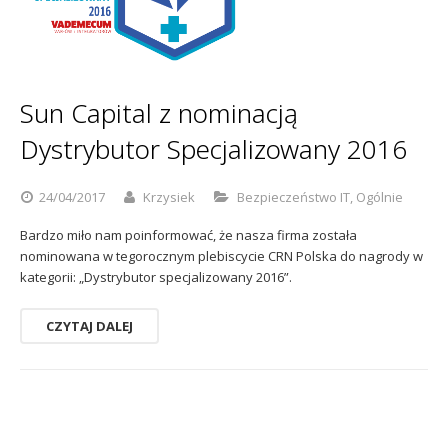
Sophos
Polityka prywatności
Sun Capital z nominacją
Dystrybutor Specjalizowany 2016
24/04/2017
Krzysiek
Bezpieczeństwo IT
,
Ogólnie
Bardzo miło nam poinformować, że nasza firma została
nominowana w tegorocznym plebiscycie CRN Polska do nagrody w
kategorii: „Dystrybutor specjalizowany 2016”.
CZYTAJ DALEJ