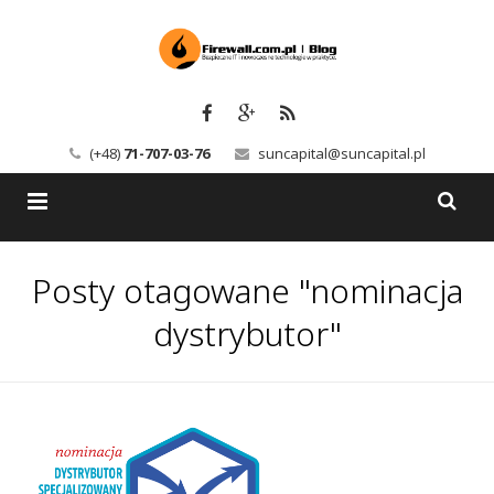
(+48)
71-707-03-76
suncapital@suncapital.pl
Blog
Posty otagowane "nominacja
Usługi
Backup-Solutions
dystrybutor"
Newsletter
Bezpieczeństwo IT
Szkolenia
Kerio
Kontakt
Serwery pocztowe