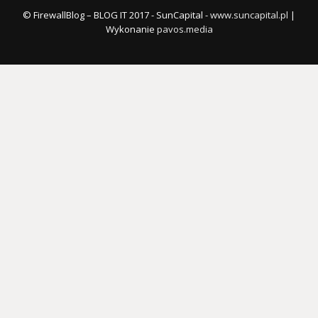
© FirewallBlog – BLOG IT 2017 - SunCapital -
www.suncapital.pl
|
Wykonanie
pavos.media