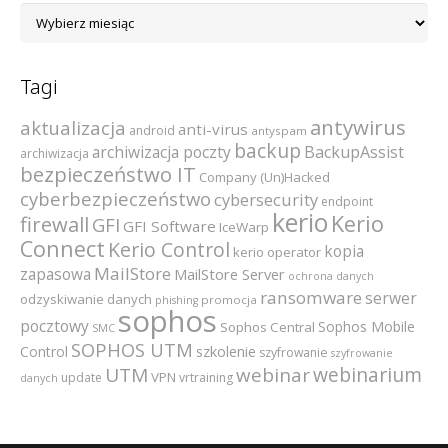
Archiwum
Tagi
antywirus
aktualizacja
anti-virus
android
antyspam
backup
archiwizacja poczty
BackupAssist
archiwizacja
bezpieczeństwo IT
Company (Un)Hacked
cyberbezpieczeństwo
cybersecurity
endpoint
kerio
Kerio
firewall
GFI
GFI Software
IceWarp
Connect
Kerio Control
kopia
kerio operator
MailStore
zapasowa
MailStore Server
ochrona danych
ransomware
serwer
odzyskiwanie danych
promocja
phishing
sophos
pocztowy
Sophos Mobile
Sophos Central
SMC
SOPHOS UTM
szkolenie
Control
szyfrowanie
szyfrowanie
webinarium
UTM
webinar
VPN
update
vrtraining
danych