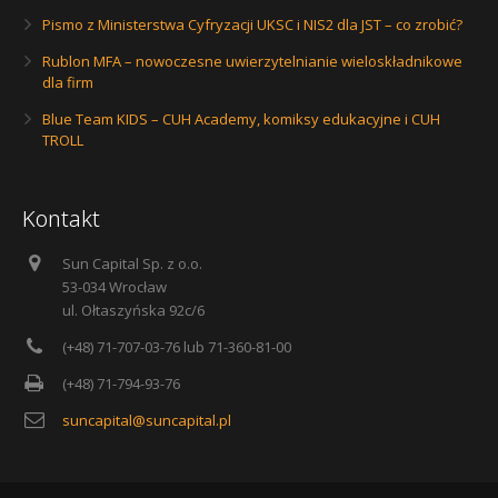
Pismo z Ministerstwa Cyfryzacji UKSC i NIS2 dla JST – co zrobić?
Rublon MFA – nowoczesne uwierzytelnianie wieloskładnikowe
dla firm
Blue Team KIDS – CUH Academy, komiksy edukacyjne i CUH
TROLL
Kontakt
Sun Capital Sp. z o.o.
53-034 Wrocław
ul. Ołtaszyńska 92c/6
(+48) 71-707-03-76 lub 71-360-81-00
(+48) 71-794-93-76
suncapital@suncapital.pl