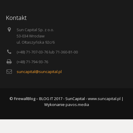
Kontakt
Sun Capital Sp. z o.o.
53-034 Wrocław
ul. Ołtaszyńska 92c/6
(+48) 71-707-03-76 lub 71-360-81-00
(+48) 71-794-93-76
suncapital@suncapital.pl
© FirewallBlog – BLOG IT 2017 - SunCapital -
www.suncapital.pl
|
Wykonanie
pavos.media