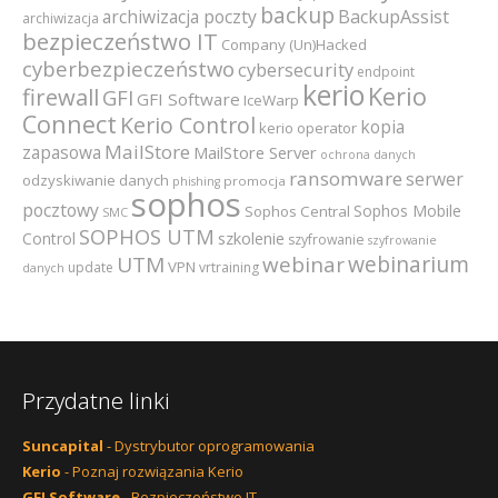
backup
archiwizacja poczty
BackupAssist
archiwizacja
bezpieczeństwo IT
Company (Un)Hacked
cyberbezpieczeństwo
cybersecurity
endpoint
kerio
Kerio
firewall
GFI
GFI Software
IceWarp
Connect
Kerio Control
kopia
kerio operator
MailStore
zapasowa
MailStore Server
ochrona danych
ransomware
serwer
odzyskiwanie danych
promocja
phishing
sophos
pocztowy
Sophos Mobile
Sophos Central
SMC
SOPHOS UTM
szkolenie
Control
szyfrowanie
szyfrowanie
webinarium
UTM
webinar
VPN
update
vrtraining
danych
Przydatne linki
Suncapital
- Dystrybutor oprogramowania
Kerio
- Poznaj rozwiązania Kerio
GFI Software
- Bezpieczeństwo IT