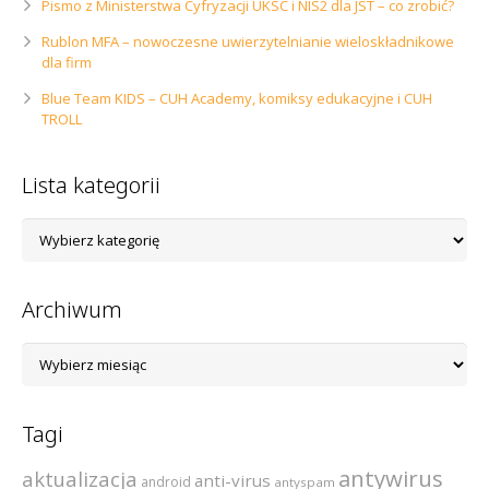
Pismo z Ministerstwa Cyfryzacji UKSC i NIS2 dla JST – co zrobić?
Rublon MFA – nowoczesne uwierzytelnianie wieloskładnikowe
dla firm
Blue Team KIDS – CUH Academy, komiksy edukacyjne i CUH
TROLL
Lista kategorii
Lista
kategorii
Archiwum
Archiwum
Tagi
antywirus
aktualizacja
anti-virus
android
antyspam