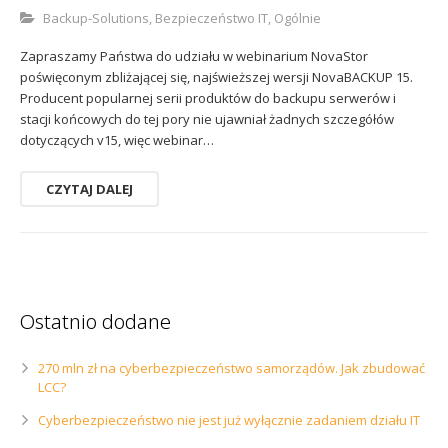
Sophos
Polityka prywatności
Backup-Solutions
,
Bezpieczeństwo IT
,
Ogólnie
Zapraszamy Państwa do udziału w webinarium NovaStor
poświęconym zbliżającej się, najświeższej wersji NovaBACKUP 15.
Producent popularnej serii produktów do backupu serwerów i
stacji końcowych do tej pory nie ujawniał żadnych szczegółów
dotyczących v15, więc webinar…
CZYTAJ DALEJ
Ostatnio dodane
270 mln zł na cyberbezpieczeństwo samorządów. Jak zbudować
LCC?
Cyberbezpieczeństwo nie jest już wyłącznie zadaniem działu IT