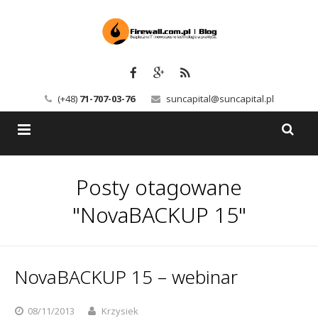
(+48)
71-707-03-76
suncapital@suncapital.pl
Blog
Posty otagowane
Usługi
Backup-Solutions
"NovaBACKUP 15"
Newsletter
Bezpieczeństwo IT
Szkolenia
Kerio
NovaBACKUP 15 – webinar
Kontakt
Serwery pocztowe
08/11/2013
Krzysiek