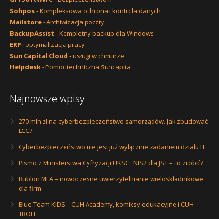
Sohpos
- Kompleksowa ochrona i kontrola danych
Mailstore
- Archiwizacja poczty
BackupAssist
- Kompletny backup dla Windows
ERP
i optymalizacja pracy
Sun Capital Cloud
- usługi w chmurze
Helpdesk
- Pomoc techniczna Suncapital
Najnowsze wpisy
270 mln zł na cyberbezpieczeństwo samorządów. Jak zbudować
LCC?
Cyberbezpieczeństwo nie jest już wyłącznie zadaniem działu IT
Pismo z Ministerstwa Cyfryzacji UKSC i NIS2 dla JST – co zrobić?
Rublon MFA – nowoczesne uwierzytelnianie wieloskładnikowe
dla firm
Blue Team KIDS – CUH Academy, komiksy edukacyjne i CUH
TROLL