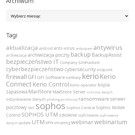
Archiwum
Archiwum
Tagi
antywirus
aktualizacja
anti-virus
android
antyspam
backup
archiwizacja poczty
BackupAssist
archiwizacja
bezpieczeństwo IT
Company (Un)Hacked
cyberbezpieczeństwo
cybersecurity
endpoint
kerio
Kerio
firewall
GFI
GFI Software
IceWarp
Connect
Kerio Control
kopia
kerio operator
MailStore
zapasowa
MailStore Server
ochrona danych
ransomware
serwer
odzyskiwanie danych
promocja
phishing
sophos
pocztowy
Sophos Mobile
Sophos Central
SMC
SOPHOS UTM
szkolenie
Control
szyfrowanie
szyfrowanie
webinarium
UTM
webinar
VPN
update
vrtraining
danych