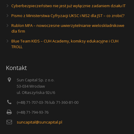
Cyberbezpieczeństwo nie jest już wyłącznie zadaniem działu IT
Pismo z Ministerstwa Cyfryzacji UKSC i NIS2 dla JST – co zrobić?
Rublon MFA – nowoczesne uwierzytelnianie wieloskładnikowe
dla firm
Blue Team KIDS – CUH Academy, komiksy edukacyjne i CUH
TROLL
Kontakt
Sun Capital Sp. z o.o.
53-034 Wrocław
ul. Ołtaszyńska 92c/6
(+48) 71-707-03-76 lub 71-360-81-00
(+48) 71-794-93-76
suncapital@suncapital.pl