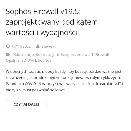
Sophos
Polityka prywatności
Sophos Firewall v19.5:
zaprojektowany pod kątem
wartości i wydajności
17/11/2022
slawek
Aktualizacje
,
Bez kategorii
,
Bezpieczeństwo IT
,
Firewall
,
Ogólnie
,
SD-WAN
,
Sophos
W obecnych czasach, kiedy każdy liczy koszty, bardzo ważne jest
rozważenie jak produkt będzie funkcjonował w całym cyklu życia.
Pandemia COVID 19 nauczyła nas wszystkich, że infrastruktura IT i
nie tylko, musi pozwalać na łatwe…
CZYTAJ DALEJ