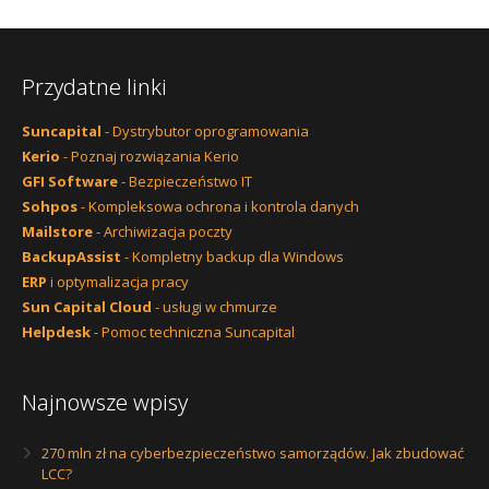
Przydatne linki
Suncapital
- Dystrybutor oprogramowania
Kerio
- Poznaj rozwiązania Kerio
GFI Software
- Bezpieczeństwo IT
Sohpos
- Kompleksowa ochrona i kontrola danych
Mailstore
- Archiwizacja poczty
BackupAssist
- Kompletny backup dla Windows
ERP
i optymalizacja pracy
Sun Capital Cloud
- usługi w chmurze
Helpdesk
- Pomoc techniczna Suncapital
Najnowsze wpisy
270 mln zł na cyberbezpieczeństwo samorządów. Jak zbudować
LCC?