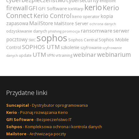
cybersecurity
endpoint
kerio
Kerio
firewall
GFI
GFI Software
IceWarp
Connect
Kerio Control
kopia
kerio operator
MailStore
zapasowa
MailStore Server
ochrona danych
ransomware
serwer
odzyskiwanie danych
promocja
phishing
sophos
pocztowy
Sophos Mobile
Sophos Central
SMC
SOPHOS UTM
szkolenie
Control
szyfrowanie
szyfrowanie
webinarium
UTM
webinar
VPN
update
vrtraining
danych
Przydatne linki
Suncapital
- Dystrybutor oprogramowania
Kerio
- Poznaj rozwiązania Kerio
GFI Software
- Bezpieczeństwo IT
Sohpos
- Kompleksowa ochrona i kontrola danych
Mailstore
- Archiwizacja poczty