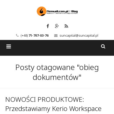
(+48)
71-707-03-76
suncapital@suncapital.pl
Blog
Posty otagowane "obieg
Usługi
Backup-Solutions
dokumentów"
Newsletter
Bezpieczeństwo IT
Szkolenia
Kerio
NOWOŚCI PRODUKTOWE:
Przedstawiamy Kerio Workspace
Kontakt
Serwery pocztowe