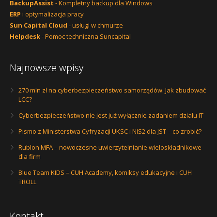
BackupAssist
- Kompletny backup dla Windows
ERP
i optymalizacja pracy
Sun Capital Cloud
- usługi w chmurze
Helpdesk
- Pomoc techniczna Suncapital
Najnowsze wpisy
270 mln zł na cyberbezpieczeństwo samorządów. Jak zbudować
LCC?
Cyberbezpieczeństwo nie jest już wyłącznie zadaniem działu IT
Pismo z Ministerstwa Cyfryzacji UKSC i NIS2 dla JST – co zrobić?
Rublon MFA – nowoczesne uwierzytelnianie wieloskładnikowe
dla firm
Blue Team KIDS – CUH Academy, komiksy edukacyjne i CUH
TROLL
Kontakt