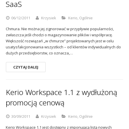
SaaS
Sophos
Polityka prywatności
06/12/2011
Krzysiek
Kerio
,
Ogólnie
Chmura. Nie można jej zignorować w przypływie popularności,
zwłaszcza jeśli chodzi o magazynowanie plików i współpracę.
Większość rozwiązań „w chmurze” projektowanych jest w celu
usatysfakcjonowania wszystkich – od klientów indywidualnych do
dużych przedsiębiorstw, co oznacza,…
CZYTAJ DALEJ
Kerio Workspace 1.1 z wydłużoną
promocją cenową
30/09/2011
Krzysiek
Kerio
,
Ogólnie
Kerio Workspace 1.1 jest dostępny z imponującą listą nowych