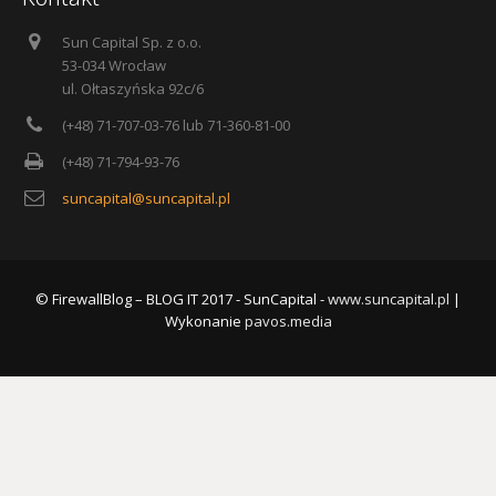
Sun Capital Sp. z o.o.
53-034 Wrocław
ul. Ołtaszyńska 92c/6
(+48) 71-707-03-76 lub 71-360-81-00
(+48) 71-794-93-76
suncapital@suncapital.pl
© FirewallBlog – BLOG IT 2017 - SunCapital -
www.suncapital.pl
|
Wykonanie
pavos.media