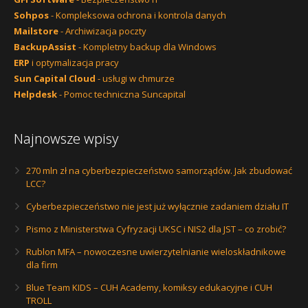
Sohpos
- Kompleksowa ochrona i kontrola danych
Mailstore
- Archiwizacja poczty
BackupAssist
- Kompletny backup dla Windows
ERP
i optymalizacja pracy
Sun Capital Cloud
- usługi w chmurze
Helpdesk
- Pomoc techniczna Suncapital
Najnowsze wpisy
270 mln zł na cyberbezpieczeństwo samorządów. Jak zbudować
LCC?
Cyberbezpieczeństwo nie jest już wyłącznie zadaniem działu IT
Pismo z Ministerstwa Cyfryzacji UKSC i NIS2 dla JST – co zrobić?
Rublon MFA – nowoczesne uwierzytelnianie wieloskładnikowe
dla firm
Blue Team KIDS – CUH Academy, komiksy edukacyjne i CUH
TROLL