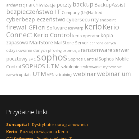
backup
archiwizacja poczty
BackupAssist
archiwizacja
bezpieczeństwo IT
Company (Un)Hacked
cyberbezpieczeństwo
cybersecurity
endpoint
kerio
Kerio
firewall
GFI
GFI Software
IceWarp
Connect
Kerio Control
kopia
kerio operator
MailStore
zapasowa
MailStore Server
ochrona danych
ransomware
serwer
odzyskiwanie danych
promocja
phishing
sophos
pocztowy
Sophos Mobile
Sophos Central
SMC
SOPHOS UTM
szkolenie
Control
szyfrowanie
szyfrowanie
webinarium
UTM
webinar
VPN
update
vrtraining
danych
Przydatne linki
Suncapital
- Dystrybutor oprogramowania
Kerio
- Poznaj rozwiązania Kerio
GFI Software
- Bezpieczeństwo IT