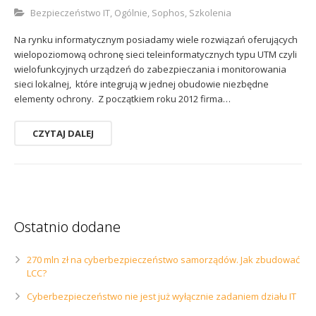
Sophos
Polityka prywatności
Bezpieczeństwo IT
,
Ogólnie
,
Sophos
,
Szkolenia
Na rynku informatycznym posiadamy wiele rozwiązań oferujących
wielopoziomową ochronę sieci teleinformatycznych typu UTM czyli
wielofunkcyjnych urządzeń do zabezpieczania i monitorowania
sieci lokalnej, które integrują w jednej obudowie niezbędne
elementy ochrony. Z początkiem roku 2012 firma…
CZYTAJ DALEJ
Ostatnio dodane
270 mln zł na cyberbezpieczeństwo samorządów. Jak zbudować
LCC?
Cyberbezpieczeństwo nie jest już wyłącznie zadaniem działu IT