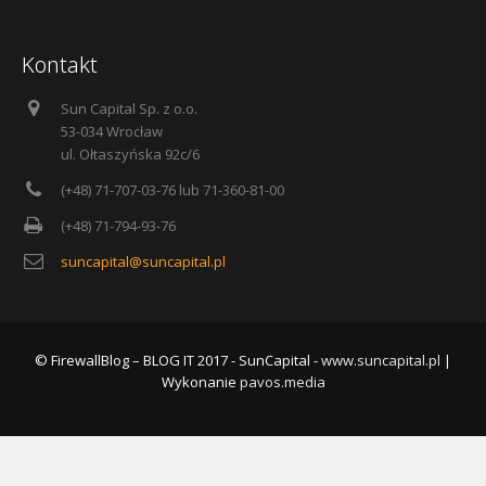
Kontakt
Sun Capital Sp. z o.o.
53-034 Wrocław
ul. Ołtaszyńska 92c/6
(+48) 71-707-03-76 lub 71-360-81-00
(+48) 71-794-93-76
suncapital@suncapital.pl
© FirewallBlog – BLOG IT 2017 - SunCapital -
www.suncapital.pl
|
Wykonanie
pavos.media