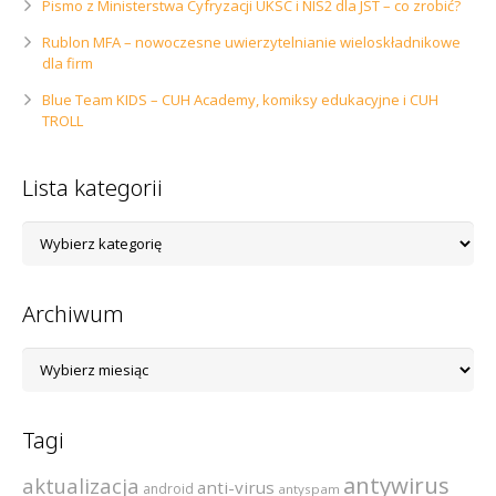
Pismo z Ministerstwa Cyfryzacji UKSC i NIS2 dla JST – co zrobić?
Rublon MFA – nowoczesne uwierzytelnianie wieloskładnikowe
dla firm
Blue Team KIDS – CUH Academy, komiksy edukacyjne i CUH
TROLL
Lista kategorii
Lista
kategorii
Archiwum
Archiwum
Tagi
antywirus
aktualizacja
anti-virus
android
antyspam