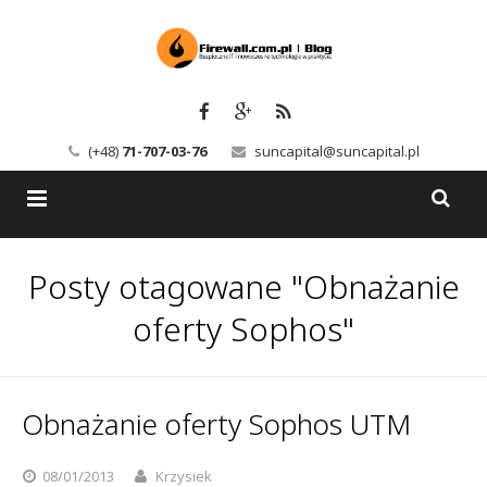
(+48)
71-707-03-76
suncapital@suncapital.pl
Blog
Posty otagowane "Obnażanie
Usługi
Backup-Solutions
oferty Sophos"
Newsletter
Bezpieczeństwo IT
Szkolenia
Kerio
Obnażanie oferty Sophos UTM
Kontakt
Serwery pocztowe
08/01/2013
Krzysiek