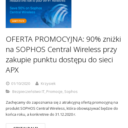
Sophos
Polityka prywatności
OFERTA PROMOCYJNA: 90% zniżki
na SOPHOS Central Wireless przy
zakupie punktu dostępu do sieci
APX
01/10/2020
Krzysiek
Bezpieczeństwo IT
,
Promocje
,
Sophos
Zachęcamy do zapoznania się z atrakcyjną ofertą promocyjną na
produkt SOPHOS Central Wireless, która obowiązywać będzie do
końca roku, a konkretnie do 31.12.2020 r.