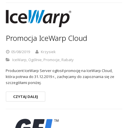
Promocja IceWarp Cloud
05/08/2019
Krzysiek
IceWarp
,
Ogólnie
,
Promocje
,
Rabaty
Producent IceWarp Server ogłosił promocję na IceWarp Cloud,
która potrwa do 31.12.2019 r., zachęcamy do zapoznania się ze
szczegółami poniżej.
CZYTAJ DALEJ