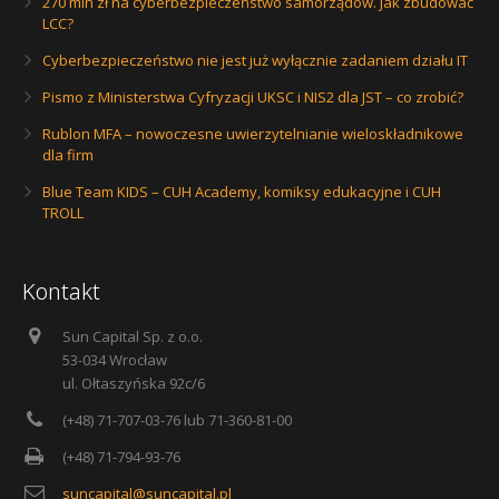
270 mln zł na cyberbezpieczeństwo samorządów. Jak zbudować
LCC?
Cyberbezpieczeństwo nie jest już wyłącznie zadaniem działu IT
Pismo z Ministerstwa Cyfryzacji UKSC i NIS2 dla JST – co zrobić?
Rublon MFA – nowoczesne uwierzytelnianie wieloskładnikowe
dla firm
Blue Team KIDS – CUH Academy, komiksy edukacyjne i CUH
TROLL
Kontakt
Sun Capital Sp. z o.o.
53-034 Wrocław
ul. Ołtaszyńska 92c/6
(+48) 71-707-03-76 lub 71-360-81-00
(+48) 71-794-93-76
suncapital@suncapital.pl