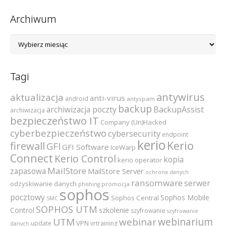
Archiwum
Archiwum
Tagi
antywirus
aktualizacja
anti-virus
android
antyspam
backup
archiwizacja poczty
BackupAssist
archiwizacja
bezpieczeństwo IT
Company (Un)Hacked
cyberbezpieczeństwo
cybersecurity
endpoint
kerio
Kerio
firewall
GFI
GFI Software
IceWarp
Connect
Kerio Control
kopia
kerio operator
MailStore
zapasowa
MailStore Server
ochrona danych
ransomware
serwer
odzyskiwanie danych
promocja
phishing
sophos
pocztowy
Sophos Mobile
Sophos Central
SMC
SOPHOS UTM
szkolenie
Control
szyfrowanie
szyfrowanie
webinarium
UTM
webinar
VPN
update
vrtraining
danych