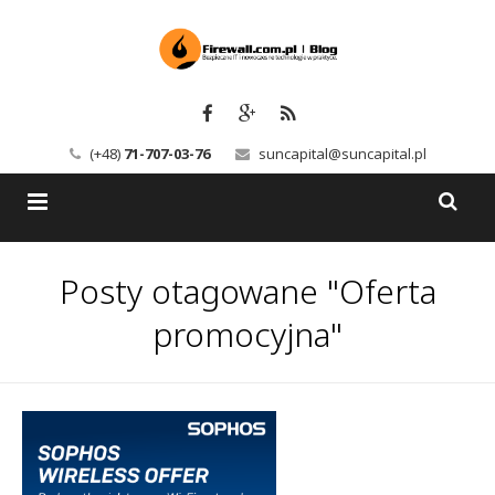
(+48)
71-707-03-76
suncapital@suncapital.pl
Blog
Posty otagowane "Oferta
Usługi
Backup-Solutions
promocyjna"
Newsletter
Bezpieczeństwo IT
Szkolenia
Kerio
Kontakt
Serwery pocztowe