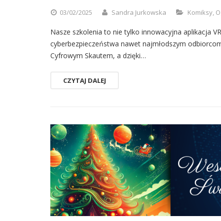
03/02/2025
Sandra Jurkowska
Komiksy
,
O
Nasze szkolenia to nie tylko innowacyjna aplikacja VR
cyberbezpieczeństwa nawet najmłodszym odbiorcom.
Cyfrowym Skautem, a dzięki…
CZYTAJ DALEJ