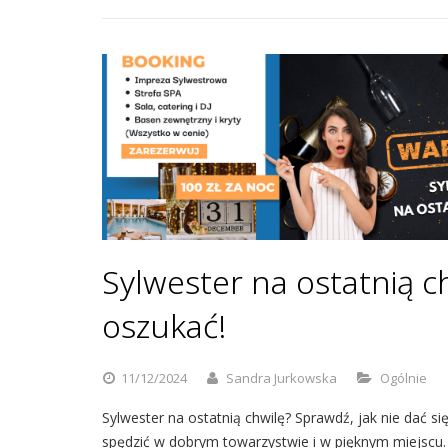
Sylwester na ostatnią ch
oszukać!
11/12/2024
Sandra Jurkowska
Ogólnie
Sylwester na ostatnią chwilę? Sprawdź, jak nie dać s
spędzić w dobrym towarzystwie i w pięknym miejscu.