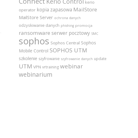
Connect
Kerio Control
kerio
MailStore
kopia zapasowa
operator
MailStore Server
ochrona danych
odzyskiwanie danych
promocja
phishing
ransomware
serwer pocztowy
SMC
sophos
Sophos
Sophos Central
SOPHOS UTM
Mobile Control
szkolenie
szyfrowanie
update
szyfrowanie danych
UTM
webinar
VPN
vrtraining
webinarium