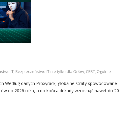
stwo IT
,
Bezpieczeństwo IT nie tylko dla Orłów
,
CERT
,
Ogólnie
ch Według danych Proxyrack, globalne straty spowodowane
larów do 2026 roku, a do końca dekady wzrosnąć nawet do 20