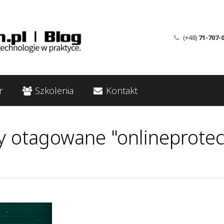
(+48)
71-707-
r
Szkolenia
Kontakt
y otagowane "onlineprotec