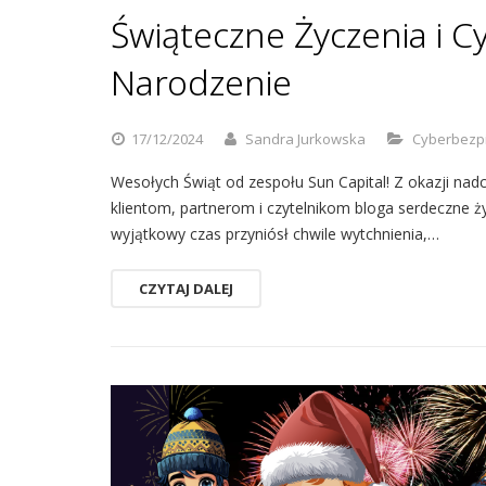
Świąteczne Życzenia i 
Narodzenie
17/12/2024
Sandra Jurkowska
Cyberbezp
Wesołych Świąt od zespołu Sun Capital! Z okazji n
klientom, partnerom i czytelnikom bloga serdeczne ży
wyjątkowy czas przyniósł chwile wytchnienia,…
CZYTAJ DALEJ