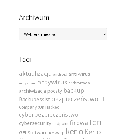
Archiwum
Archiwum
Tagi
aktualizacja
anti-virus
android
antywirus
archiwizacja
antyspam
backup
archiwizacja poczty
bezpieczeństwo IT
BackupAssist
Company (Un)Hacked
cyberbezpieczeństwo
firewall
GFI
cybersecurity
endpoint
kerio
Kerio
GFI Software
IceWarp