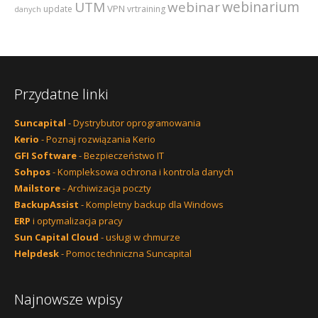
webinarium
UTM
webinar
VPN
update
vrtraining
danych
Przydatne linki
Suncapital
- Dystrybutor oprogramowania
Kerio
- Poznaj rozwiązania Kerio
GFI Software
- Bezpieczeństwo IT
Sohpos
- Kompleksowa ochrona i kontrola danych
Mailstore
- Archiwizacja poczty
BackupAssist
- Kompletny backup dla Windows
ERP
i optymalizacja pracy
Sun Capital Cloud
- usługi w chmurze
Helpdesk
- Pomoc techniczna Suncapital
Najnowsze wpisy