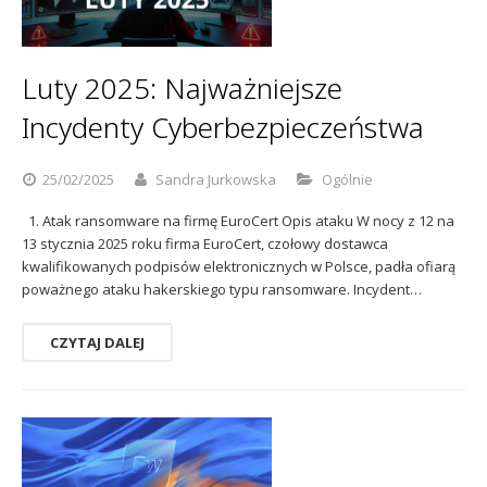
Sophos
Polityka prywatności
Luty 2025: Najważniejsze
Incydenty Cyberbezpieczeństwa
25/02/2025
Sandra Jurkowska
Ogólnie
1. Atak ransomware na firmę EuroCert Opis ataku W nocy z 12 na
13 stycznia 2025 roku firma EuroCert, czołowy dostawca
kwalifikowanych podpisów elektronicznych w Polsce, padła ofiarą
poważnego ataku hakerskiego typu ransomware. Incydent…
CZYTAJ DALEJ