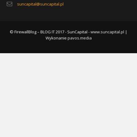
suncapital@suncapital.pl
© FirewallBlog – BLOG IT 2017 - SunCapital -
www.suncapital.pl
|
Wykonanie
pavos.media