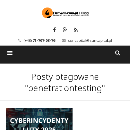
(+48)
71-707-03-76
suncapital@suncapital.pl
Blog
Posty otagowane
Usługi
Backup-Solutions
"penetrationtesting"
Newsletter
Bezpieczeństwo IT
Szkolenia
Kerio
Kontakt
Serwery pocztowe