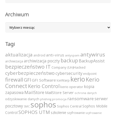
kategorii
Archiwum
Archiwum
Tagi
antywirus
aktualizacja
anti-virus
android
antyspam
backup
archiwizacja poczty
BackupAssist
archiwizacja
bezpieczeństwo IT
Company (Un)Hacked
cyberbezpieczeństwo
cybersecurity
endpoint
kerio
Kerio
firewall
GFI
GFI Software
IceWarp
Connect
Kerio Control
kopia
kerio operator
MailStore
zapasowa
MailStore Server
ochrona danych
ransomware
serwer
odzyskiwanie danych
promocja
phishing
sophos
pocztowy
Sophos Mobile
Sophos Central
SMC
SOPHOS UTM
szkolenie
Control
szyfrowanie
szyfrowanie