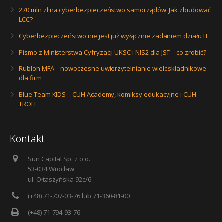
270 mln zł na cyberbezpieczeństwo samorządów. Jak zbudować
LCC?
Cyberbezpieczeństwo nie jest już wyłącznie zadaniem działu IT
Pismo z Ministerstwa Cyfryzacji UKSC i NIS2 dla JST – co zrobić?
Rublon MFA – nowoczesne uwierzytelnianie wieloskładnikowe
dla firm
Blue Team KIDS – CUH Academy, komiksy edukacyjne i CUH
TROLL
Kontakt
Sun Capital Sp. z o.o.
53-034 Wrocław
ul. Ołtaszyńska 92c/6
(+48) 71-707-03-76 lub 71-360-81-00
(+48) 71-794-93-76