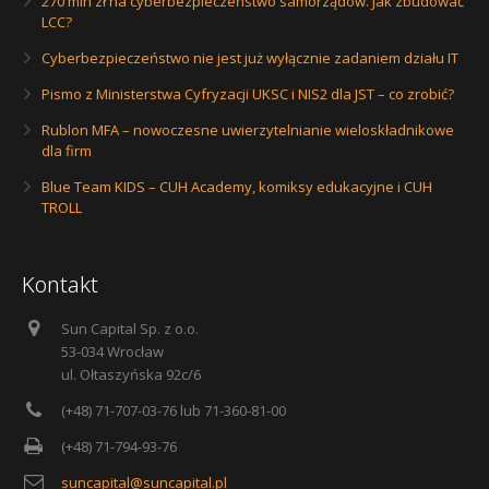
270 mln zł na cyberbezpieczeństwo samorządów. Jak zbudować
LCC?
Cyberbezpieczeństwo nie jest już wyłącznie zadaniem działu IT
Pismo z Ministerstwa Cyfryzacji UKSC i NIS2 dla JST – co zrobić?
Rublon MFA – nowoczesne uwierzytelnianie wieloskładnikowe
dla firm
Blue Team KIDS – CUH Academy, komiksy edukacyjne i CUH
TROLL
Kontakt
Sun Capital Sp. z o.o.
53-034 Wrocław
ul. Ołtaszyńska 92c/6
(+48) 71-707-03-76 lub 71-360-81-00
(+48) 71-794-93-76
suncapital@suncapital.pl