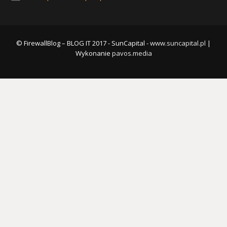
© FirewallBlog – BLOG IT 2017 - SunCapital -
www.suncapital.pl
|
Wykonanie
pavos.media