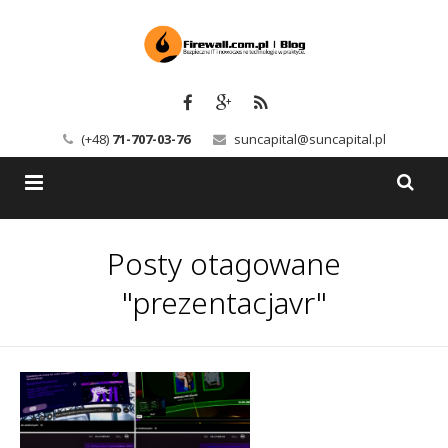
(+48)
71-707-03-76
suncapital@suncapital.pl
Blog
Posty otagowane
Usługi
Backup-Solutions
"prezentacjavr"
Newsletter
Bezpieczeństwo IT
Szkolenia
Kerio
Kontakt
Serwery pocztowe