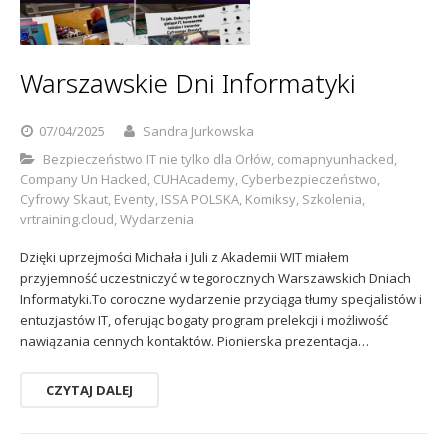
Sophos
Polityka prywatności
Warszawskie Dni Informatyki
07/04/2025
Sandra Jurkowska
Bezpieczeństwo IT nie tylko dla Orłów
,
comapnyunhacked
,
Company Un Hacked
,
CUHAcademy
,
Cyberbezpieczeństwo
,
Cyfrowy Skaut
,
Eventy
,
ISSA POLSKA
,
Komiksy
,
Szkolenia
,
vrtraining.cloud
,
Wydarzenia
Dzięki uprzejmości Michała i Juli z Akademii WIT miałem
przyjemność uczestniczyć w tegorocznych Warszawskich Dniach
Informatyki.To coroczne wydarzenie przyciąga tłumy specjalistów i
entuzjastów IT, oferując bogaty program prelekcji i możliwość
nawiązania cennych kontaktów. Pionierska prezentacja…
CZYTAJ DALEJ