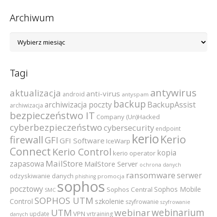
Archiwum
Archiwum
Tagi
antywirus
aktualizacja
anti-virus
android
antyspam
backup
archiwizacja poczty
BackupAssist
archiwizacja
bezpieczeństwo IT
Company (Un)Hacked
cyberbezpieczeństwo
cybersecurity
endpoint
kerio
Kerio
firewall
GFI
GFI Software
IceWarp
Connect
Kerio Control
kopia
kerio operator
MailStore
zapasowa
MailStore Server
ochrona danych
ransomware
serwer
odzyskiwanie danych
promocja
phishing
sophos
pocztowy
Sophos Mobile
Sophos Central
SMC
SOPHOS UTM
szkolenie
Control
szyfrowanie
szyfrowanie
webinarium
UTM
webinar
VPN
update
vrtraining
danych