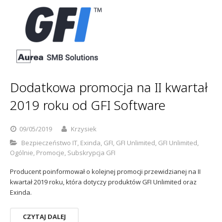
Dodatkowa promocja na II kwartał
2019 roku od GFI Software
09/05/2019
Krzysiek
Bezpieczeństwo IT
,
Exinda
,
GFI
,
GFI Unlimited
,
GFI Unlimited
,
Ogólnie
,
Promocje
,
Subskrypcja GFI
Producent poinformował o kolejnej promocji przewidzianej na II
kwartał 2019 roku, która dotyczy produktów GFI Unlimited oraz
Exinda.
CZYTAJ DALEJ