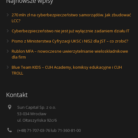
Najnowsze wpisy
270 mln zł na cyberbezpieczeństwo samorządów. Jak zbudować
LCC?
Cyberbezpieczeństwo nie jest już wyłącznie zadaniem działu IT
Pismo z Ministerstwa Cyfryzacji UKSC i NIS2 dla JST – co zrobić?
Rublon MFA – nowoczesne uwierzytelnianie wieloskładnikowe
dla firm
Blue Team KIDS – CUH Academy, komiksy edukacyjne i CUH
TROLL
Kontakt
Sun Capital Sp. z o.o.
53-034 Wrocław
ul. Ołtaszyńska 92c/6
(+48) 71-707-03-76 lub 71-360-81-00