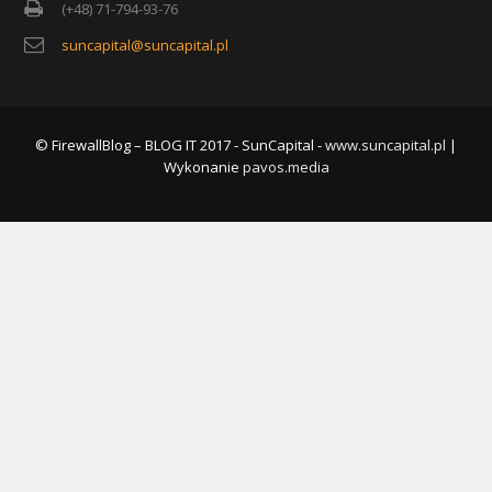
(+48) 71-794-93-76
suncapital@suncapital.pl
© FirewallBlog – BLOG IT 2017 - SunCapital -
www.suncapital.pl
|
Wykonanie
pavos.media