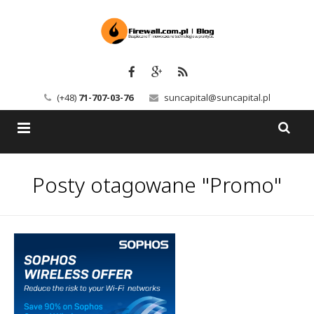
(+48)
71-707-03-76
suncapital@suncapital.pl
Blog
Posty otagowane "Promo"
Usługi
Backup-Solutions
Newsletter
Bezpieczeństwo IT
Szkolenia
Kerio
Kontakt
Serwery pocztowe