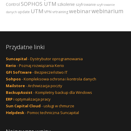
SOPHOS UTM
szkolenie
Control
szyfrowanie
szyfrowanie
webinarium
UTM
webinar
VPN
update
vrtraining
danych
Przydatne linki
Suncapital
- Dystrybutor oprogramowania
Kerio
- Poznaj rozwiązania Kerio
GFI Software
- Bezpieczeństwo IT
Sohpos
- Kompleksowa ochrona i kontrola danych
Mailstore
- Archiwizacja poczty
BackupAssist
- Kompletny backup dla Windows
ERP
i optymalizacja pracy
Sun Capital Cloud
- usługi w chmurze
Helpdesk
- Pomoc techniczna Suncapital