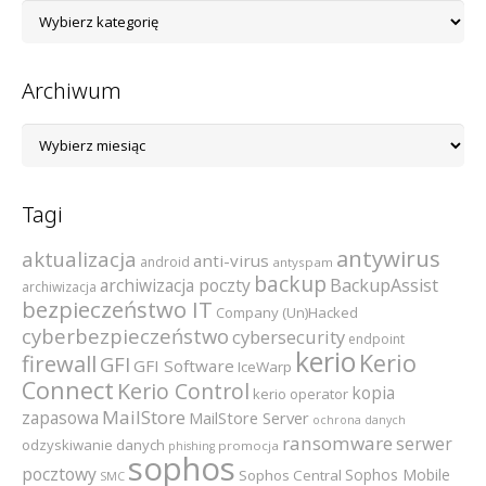
Lista
kategorii
Archiwum
Archiwum
Tagi
antywirus
aktualizacja
anti-virus
android
antyspam
backup
archiwizacja poczty
BackupAssist
archiwizacja
bezpieczeństwo IT
Company (Un)Hacked
cyberbezpieczeństwo
cybersecurity
endpoint
kerio
Kerio
firewall
GFI
GFI Software
IceWarp
Connect
Kerio Control
kopia
kerio operator
MailStore
zapasowa
MailStore Server
ochrona danych
ransomware
serwer
odzyskiwanie danych
promocja
phishing
sophos
pocztowy
Sophos Mobile
Sophos Central
SMC