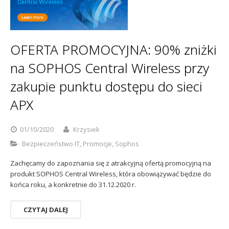
Sophos
Polityka prywatności
OFERTA PROMOCYJNA: 90% zniżki
na SOPHOS Central Wireless przy
zakupie punktu dostępu do sieci
APX
01/10/2020
Krzysiek
Bezpieczeństwo IT
,
Promocje
,
Sophos
Zachęcamy do zapoznania się z atrakcyjną ofertą promocyjną na
produkt SOPHOS Central Wireless, która obowiązywać będzie do
końca roku, a konkretnie do 31.12.2020 r.
CZYTAJ DALEJ