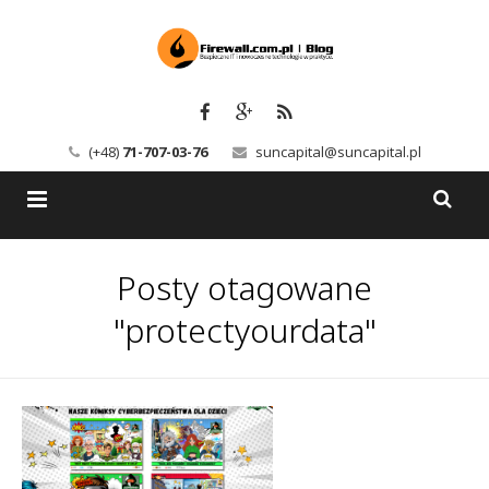
(+48)
71-707-03-76
suncapital@suncapital.pl
Blog
Posty otagowane
Usługi
Backup-Solutions
"protectyourdata"
Newsletter
Bezpieczeństwo IT
Szkolenia
Kerio
Kontakt
Serwery pocztowe