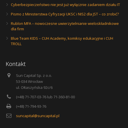
Cyberbezpieczeństwo nie jest już wyłącznie zadaniem działu IT
Pismo z Ministerstwa Cyfryzacji UKSC i NIS2 dla JST – co zrobić?
Rublon MFA – nowoczesne uwierzytelnianie wieloskładnikowe
dla firm
Blue Team KIDS – CUH Academy, komiksy edukacyjne i CUH
TROLL
Kontakt
Sun Capital Sp. z o.o.
53-034 Wrocław
ul. Ołtaszyńska 92c/6
(+48) 71-707-03-76 lub 71-360-81-00
(+48) 71-794-93-76
suncapital@suncapital.pl