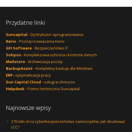
Przydatne linki
Suncapital
- Dystrybutor oprogramowania
Kerio
- Poznaj rozwiązania Kerio
GFI Software
- Bezpieczeństwo IT
Sohpos
- Kompleksowa ochrona i kontrola danych
Mailstore
- Archiwizacja poczty
BackupAssist
- Kompletny backup dla Windows
ERP
i optymalizacja pracy
Sun Capital Cloud
- usługi w chmurze
Helpdesk
- Pomoc techniczna Suncapital
Najnowsze wpisy
270 mln zł na cyberbezpieczeństwo samorządów. Jak zbudować
LCC?