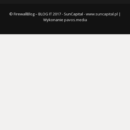
© FirewallBlog – BLOG IT 2017 - SunCapital -
www.suncapital.pl
|
Wykonanie
pavos.media