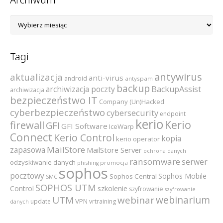
Archiwum
Tagi
antywirus
aktualizacja
anti-virus
android
antyspam
backup
archiwizacja poczty
BackupAssist
archiwizacja
bezpieczeństwo IT
Company (Un)Hacked
cyberbezpieczeństwo
cybersecurity
endpoint
kerio
Kerio
firewall
GFI
GFI Software
IceWarp
Connect
Kerio Control
kopia
kerio operator
MailStore
zapasowa
MailStore Server
ochrona danych
ransomware
serwer
odzyskiwanie danych
promocja
phishing
sophos
pocztowy
Sophos Mobile
Sophos Central
SMC
SOPHOS UTM
szkolenie
Control
szyfrowanie
szyfrowanie
webinarium
UTM
webinar
VPN
update
vrtraining
danych