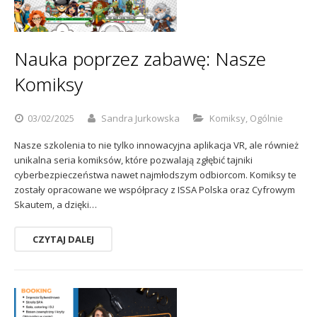
Sophos
Polityka prywatności
Nauka poprzez zabawę: Nasze
Komiksy
03/02/2025
Sandra Jurkowska
Komiksy
,
Ogólnie
Nasze szkolenia to nie tylko innowacyjna aplikacja VR, ale również
unikalna seria komiksów, które pozwalają zgłębić tajniki
cyberbezpieczeństwa nawet najmłodszym odbiorcom. Komiksy te
zostały opracowane we współpracy z ISSA Polska oraz Cyfrowym
Skautem, a dzięki…
CZYTAJ DALEJ