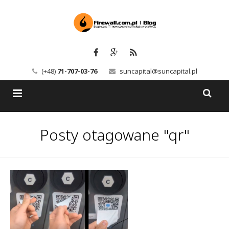
(+48)
71-707-03-76
suncapital@suncapital.pl
Blog
Posty otagowane "qr"
Usługi
Backup-Solutions
Newsletter
Bezpieczeństwo IT
Szkolenia
Kerio
Kontakt
Serwery pocztowe