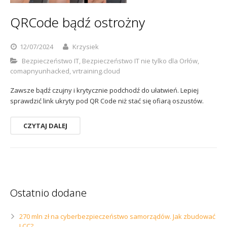
Sophos
Polityka prywatności
QRCode bądź ostrożny
12/07/2024
Krzysiek
Bezpieczeństwo IT
,
Bezpieczeństwo IT nie tylko dla Orłów
,
comapnyunhacked
,
vrtraining.cloud
Zawsze bądź czujny i krytycznie podchodź do ułatwień. Lepiej
sprawdzić link ukryty pod QR Code niż stać się ofiarą oszustów.
CZYTAJ DALEJ
Ostatnio dodane
270 mln zł na cyberbezpieczeństwo samorządów. Jak zbudować
LCC?