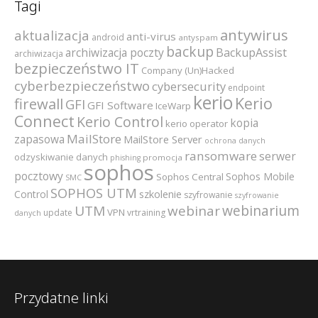
Tagi
antywirus
aktualizacja
anti-virus
android
antyspam
backup
archiwizacja poczty
BackupAssist
archiwizacja
bezpieczeństwo IT
Company (Un)Hacked
cyberbezpieczeństwo
cybersecurity
endpoint
kerio
Kerio
firewall
GFI
GFI Software
IceWarp
Connect
Kerio Control
kopia
kerio operator
MailStore
zapasowa
MailStore Server
ochrona danych
ransomware
serwer
odzyskiwanie danych
promocja
phishing
sophos
pocztowy
Sophos Mobile
Sophos Central
SMC
SOPHOS UTM
szkolenie
Control
szyfrowanie
szyfrowanie
webinarium
UTM
webinar
VPN
update
vrtraining
danych
Przydatne linki