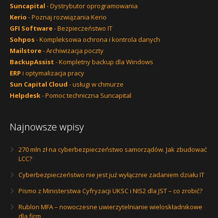
Suncapital
- Dystrybutor oprogramowania
Kerio
- Poznaj rozwiązania Kerio
GFI Software
- Bezpieczeństwo IT
Sohpos
- Kompleksowa ochrona i kontrola danych
Mailstore
- Archiwizacja poczty
BackupAssist
- Kompletny backup dla Windows
ERP
i optymalizacja pracy
Sun Capital Cloud
- usługi w chmurze
Helpdesk
- Pomoc techniczna Suncapital
Najnowsze wpisy
270 mln zł na cyberbezpieczeństwo samorządów. Jak zbudować
LCC?
Cyberbezpieczeństwo nie jest już wyłącznie zadaniem działu IT
Pismo z Ministerstwa Cyfryzacji UKSC i NIS2 dla JST – co zrobić?
Rublon MFA – nowoczesne uwierzytelnianie wieloskładnikowe
dla firm