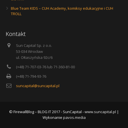
Blue Team KIDS – CUH Academy, komiksy edukacyjne i CUH
TROLL
Kontakt
Sun Capital Sp. z o.o.
53-034 Wrocław
ul. Ołtaszyńska 92c/6
(+48) 71-707-03-76 lub 71-360-81-00
(+48) 71-794-93-76
suncapital@suncapital.pl
© FirewallBlog – BLOG IT 2017 - SunCapital -
www.suncapital.pl
|
Wykonanie
pavos.media